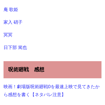
庵 歌姫
家入 硝子
冥冥
日下部 篤也
呪術廻戦 感想
映画！劇場版呪術廻戦0を最速上映で見てきたか
ら感想を書く【ネタバレ注意】