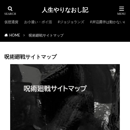
人生やりなおし記
仮想通貨
お小遣い・ポイ活
#ジョジョランズ
#岸辺露伴は動かない
HOME
呪術廻戦サイトマップ
呪術廻戦サイトマップ