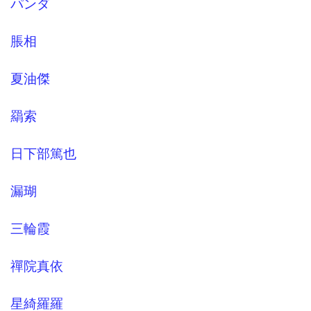
パンダ
脹相
夏油傑
羂索
日下部篤也
漏瑚
三輪霞
禪院真依
星綺羅羅