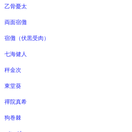
乙骨憂太
両面宿儺
宿儺（伏黒受肉）
七海健人
秤金次
東堂葵
禪院真希
狗巻棘