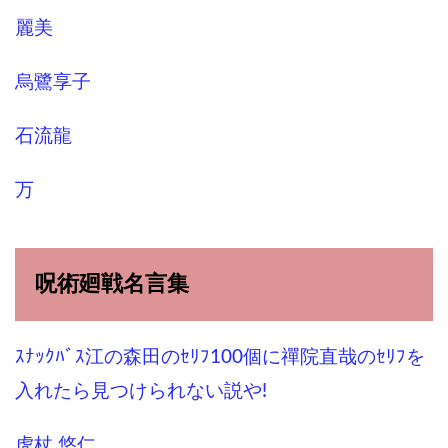
麗美
烏鷺享子
石流龍
万
呪術廻戦名言集
ｽﾅｯｸﾊﾞｽ江の森田のｾﾘﾌ100個に禪院直哉のｾﾘﾌを
入れたら見つけられない説や!
虎杖 悠仁