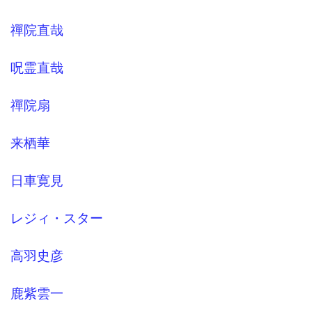
禪院直哉
呪霊直哉
禪院扇
来栖華
日車寛見
レジィ・スター
高羽史彦
鹿紫雲一