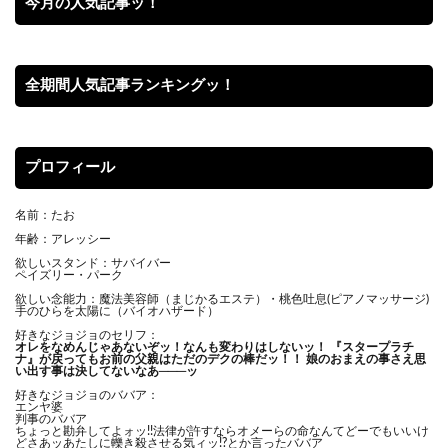
今月の人気記事ッ！
全期間人気記事ランキングッ！
プロフィール
名前：たお
年齢：アレッシー
欲しいスタンド：サバイバー
ペイズリー・パーク
欲しい念能力：魔法美容師（まじかるエステ）・桃色吐息(ピアノマッサージ)
手のひらを太陽に（バイオハザード）
好きなジョジョのセリフ：
オレをなめんじゃあないぞッ！
なんも変わりはしないッ！ 『スタープラチ
ナ』が戻ってもお前の父親はただのデクの棒だッ！！ 娘のおまえの事さえ思
い出す事は決してないなあ───ッ
好きなジョジョのババア：
エンヤ婆
判事のババア
ちょっと勘弁してよォッ!!法律が許すならオメーらの命なんてどーでもいいけ
どさあッあたしに轢き殺させる気ィッ!?とか言ったババア