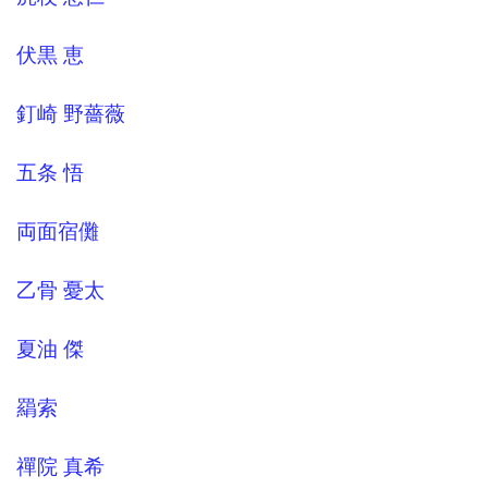
伏黒 恵
釘崎 野薔薇
五条 悟
両面宿儺
乙骨 憂太
夏油 傑
羂索
禪院 真希