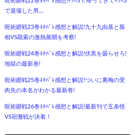
呪術廻戦22巻ﾈﾀﾊﾞﾚ感想!ﾏｯﾊ3で帰ってきてﾏｯﾊ3
で退場した男…
呪術廻戦23巻ﾈﾀﾊﾞﾚ感想と解説!九十九由基と脹
相VS羂索の激熱展開を考察!
呪術廻戦24巻ﾈﾀﾊﾞﾚ感想と解説!伏黒を曇らせろ!
地獄の最新巻!
呪術廻戦25巻ﾈﾀﾊﾞﾚ感想と解説!ついに裏梅の受
肉先の本名がわかる最新巻!
呪術廻戦26巻ﾈﾀﾊﾞﾚ感想と解説!最新刊で五条悟
VS宿儺戦が決着！