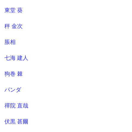
東堂 葵
秤 金次
脹相
七海 建人
狗巻 棘
パンダ
禪院 直哉
伏黒 甚爾