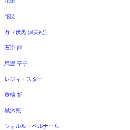
花御
陀艮
万（伏黒 津美紀）
石流 龍
烏鷺 亨子
レジィ・スター
黄櫨 折
黒沐死
シャルル・ベルナール