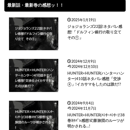
最新話・最新巻の感想ッ！！
2025年1月19日
ジョジョランズ22話!ネタバレ感
想!「ドルフィン銀行の取り立て
その①」
2024年12月9日
2024年12月10日
HUNTER×HUNTER(ハンターハン
ター)410話ネタバレ感想「交渉
④」!イカサマをしたのは誰だ!?
2024年9月4日
2024年11月7日
HUNTER×HUNTER(ﾊﾝﾀｰﾊﾝﾀｰ)!38
巻ﾈﾀﾊﾞﾚ感想!幻影旅団のルーツが
明かされる…!