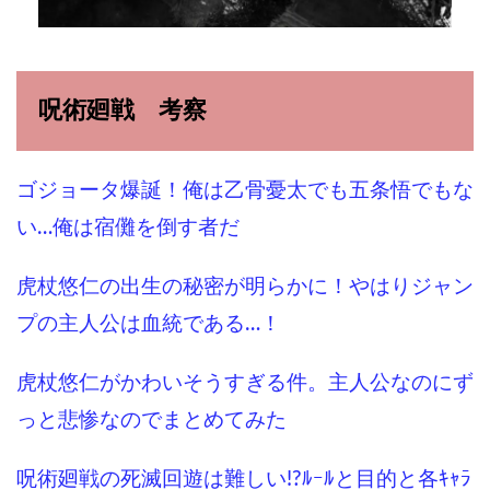
呪術廻戦 考察
ゴジョータ爆誕！俺は乙骨憂太でも五条悟でもな
い…俺は宿儺を倒す者だ
虎杖悠仁の出生の秘密が明らかに！やはりジャン
プの主人公は血統である…！
虎杖悠仁がかわいそうすぎる件。主人公なのにず
っと悲惨なのでまとめてみた
呪術廻戦の死滅回遊は難しい!?ﾙｰﾙと目的と各ｷｬﾗ