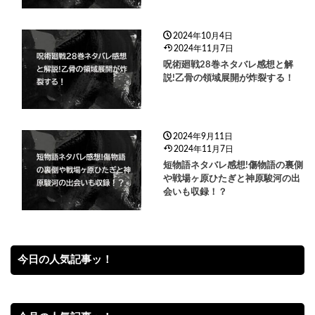
2024年10月4日
2024年11月7日
呪術廻戦28巻ネタバレ感想と解
説!乙骨の領域展開が炸裂する！
2024年9月11日
2024年11月7日
短物語ネタバレ感想!傷物語の裏側
や戦場ヶ原ひたぎと神原駿河の出
会いも収録！？
今日の人気記事ッ！