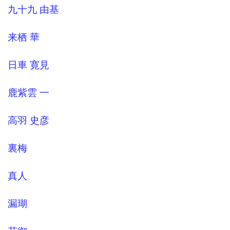
九十九 由基
来栖 華
日車 寛見
鹿紫雲 一
高羽 史彦
裏梅
真人
漏瑚