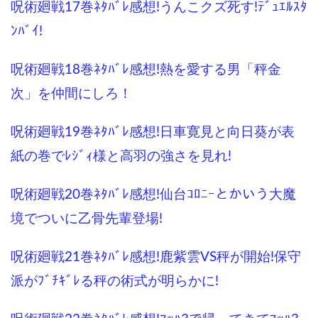
呪術廻戦17巻ﾈﾀﾊﾞﾚ感想!うんこクズ死す!ﾃﾞｭｴﾙｽﾀ
ﾝﾊﾞｲ!
呪術廻戦18巻ﾈﾀﾊﾞﾚ感想!熱を愛する男「秤金
次」を仲間にしろ！
呪術廻戦19巻ﾈﾀﾊﾞﾚ感想!日車寛見と向日葵が表
紙の巻でﾚｼﾞｨ様と高羽の強さを見れ!
呪術廻戦20巻ﾈﾀﾊﾞﾚ感想!仙台ｺﾛﾆｰとかいう大魔
境でついに乙骨先輩登場!
呪術廻戦21巻ﾈﾀﾊﾞﾚ感想!鹿紫雲VS秤が開始!保守
派がﾌﾞﾁｷﾞﾚる秤の術式が明らかに!