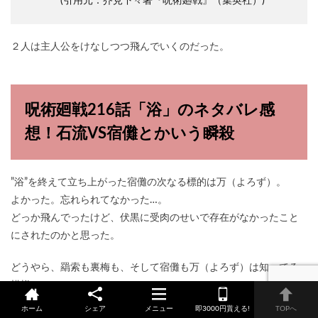
(引用元：芥見下々著『呪術廻戦』（集英社）)
２人は主人公をけなしつつ飛んでいくのだった。
呪術廻戦216話「浴」のネタバレ感
想！石流VS宿儺とかいう瞬殺
”浴”を終えて立ち上がった宿儺の次なる標的は万（よろず）。
よかった。忘れられてなかった…。
どっか飛んでったけど、伏黒に受肉のせいで存在がなかったこと
にされたのかと思った。
どうやら、羂索も裏梅も、そして宿儺も万（よろず）は知ってる
模様。
だが、宿儺の目的は万ではない。
ホーム
シェア
メニュー
即3000円貰える!
TOPへ