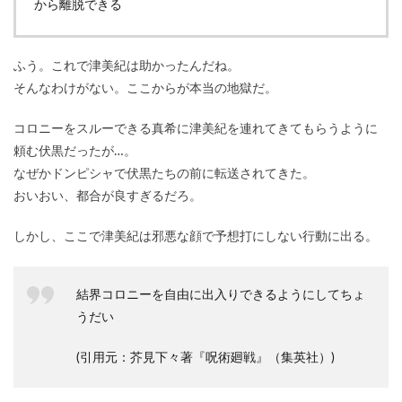
から離脱できる
ふう。これで津美紀は助かったんだね。
そんなわけがない。ここからが本当の地獄だ。
コロニーをスルーできる真希に津美紀を連れてきてもらうように
頼む伏黒だったが…。
なぜかドンピシャで伏黒たちの前に転送されてきた。
おいおい、都合が良すぎるだろ。
しかし、ここで津美紀は邪悪な顔で予想打にしない行動に出る。
結界コロニーを自由に出入りできるようにしてちょ
うだい
(引用元：芥見下々著『呪術廻戦』（集英社）)