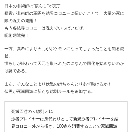
日本の非術師の”慣らし”が完了！
羂索が非術師の軍隊を結界コロニーに招いたことで、大量の死に
際の呪力の発露！
もう各結界コロニーは呪力でいっぱいだぜ。
呪術廻戦完！
一方、真希により天元がポケモンになってしまったことを知る虎
杖。
慣らしが終わって天元も取られたのになんで同化を始めないのか
は謎である。
まあ、そんなことより伏黒の姉ちゃんとりあず助けるか！
伏黒が死滅回游に新たな総則ルールを追加する。
死滅回游の＜総則＞11
泳者プレイヤーは身代わりとして新規泳者プレイヤーを結
界コロニー外から招き、100点を消費することで死滅回游