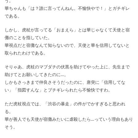
う。
華ちゃんも「は？誰に言ってんねん。不愉快やで！」とガチギレ
である。
しかし、虎杖が言ってる「おまえら」とは華じゃなくて天使と宿
儺のことを指していた。
華視点だと宿儺なんて知らないので、天使と華を信用してないと
取られたわけである。
そりゃあ、虎杖のマブダチの伏黒を助けてやった上に、先生まで
助けてとお願いしてきたのに…。
しかもさっきまで仲良さそうだったのに、唐突に「信用してな
い」「指図すんな」とブチギレられたら不愉快ですわ。
ただ虎杖視点では、「渋谷の暴走」の件がでかすぎると思われ
る。
華が善人でも天使が宿儺みたいに虐殺したら…っていう理由もあり
そう。