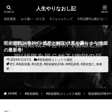
人生やりなおし記
仮想通貨
お小遣い・ポイ活
#ジョジョランズ
#岸辺露伴は動かない
呪術廻戦24巻ﾈﾀﾊﾞﾚ感想と解説!伏黒を曇らせろ!地獄
の最新巻!
2024年11月7日
#呪術廻戦コミックス感想
#万
,
#両面宿儺
,
#伏黒恵
,
#呪術廻戦24巻
,
#禪院真希
,
#虎杖悠仁
,
来栖
華
HOME
#呪術廻戦
#呪術廻戦コミックス感想
呪術廻戦24巻ﾈﾀ