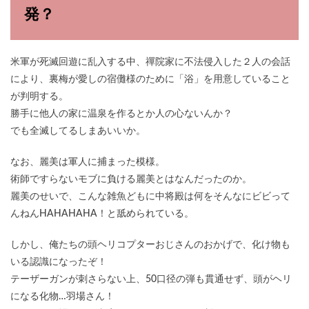
発？
米軍が死滅回遊に乱入する中、禪院家に不法侵入した２人の会話
により、裏梅が愛しの宿儺様のために「浴」を用意していること
が判明する。
勝手に他人の家に温泉を作るとか人の心ないんか？
でも全滅してるしまあいいか。
なお、麗美は軍人に捕まった模様。
術師ですらないモブに負ける麗美とはなんだったのか。
麗美のせいで、こんな雑魚どもに中将殿は何をそんなにビビって
んねんHAHAHAHA！と舐められている。
しかし、俺たちの頭ヘリコプターおじさんのおかげで、化け物も
いる認識になったぞ！
テーザーガンが刺さらない上、50口径の弾も貫通せず、頭がヘリ
になる化物…羽場さん！