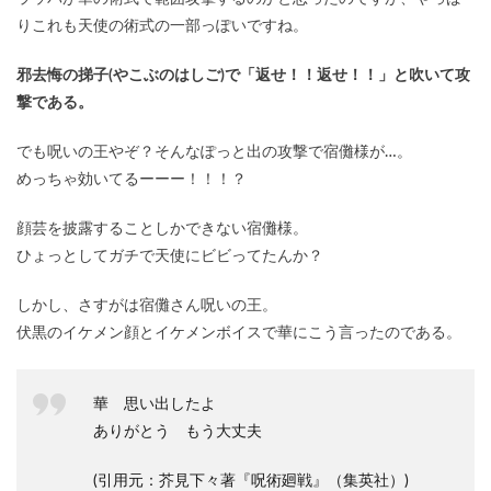
りこれも天使の術式の一部っぽいですね。
邪去悔の挮子(やこぶのはしご)で「返せ！！返せ！！」と吹いて攻
撃である。
でも呪いの王やぞ？そんなぽっと出の攻撃で宿儺様が…。
めっちゃ効いてるーーー！！！？
顔芸を披露することしかできない宿儺様。
ひょっとしてガチで天使にビビってたんか？
しかし、さすがは宿儺さん呪いの王。
伏黒のイケメン顔とイケメンボイスで華にこう言ったのである。
華 思い出したよ
ありがとう もう大丈夫
(引用元：芥見下々著『呪術廻戦』（集英社）)