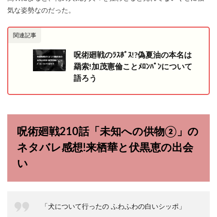
気な姿勢なのだった。
関連記事
呪術廻戦のﾗｽﾎﾞｽ!?偽夏油の本名は
羂索!加茂憲倫ことﾒﾛﾝﾊﾟﾝについて
語ろう
呪術廻戦210話「未知への供物②」の
ネタバレ感想!来栖華と伏黒恵の出会
い
「犬について行ったの ふわふわの白いシッポ」