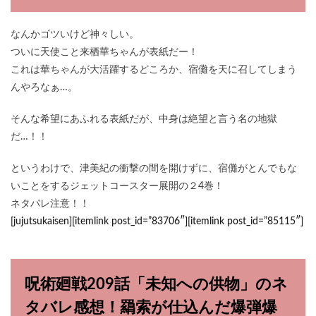
なんかゴツいけど神々しい。
ついに天使こと来栖華ちゃんが表紙だー！
これは華ちゃんが大活躍するどころか、宿儺を天に召してしまう
んやろなぁ…。
そんな希望にあふれる表紙だが、中身は絶望と言う名の地獄
だ…！！
というわけで、津美紀の衝撃の間を開けずに、宿儺がとんでもな
いことをするジェットコースター展開の２4巻！
ネタバレ注意！！
[jujutsukaisen][itemlink post_id=”83706″][itemlink post_id=”85115″]
呪術廻戦209話「未知への供物」のネ
タバレ感想！羂索が仕込んだ爆弾爆