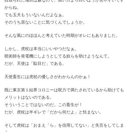
拉致られた場所は森なので、黒い方より白いほうが見やすいです
からね。
でも玉犬もういないんだよなぁ。
そのうち居ないことに気づくんでしょうか。
そんな風にのほほんと考えていた時期がオレにもありました。
しかし、虎杖は本当にいいやつだなぁ。
呪術師を発電機にしようとしてる奴らを助けようなんて。
だが、天使は「駄目だ」である。
天使畜生には虎杖の優しさがわからんのかぁ！
既に東京第１結界コロニーは呪力で満たされているから助けても
メリットはないのである。
そういうことではないのだ。この畜生が！
だが、虎杖は半ギレで「だから何だよ」と怯まない。
そして虎杖は「おまえ「ら」を信用してない」と失言をしてしま