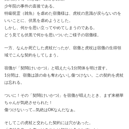
少年院の事件の直後である。
特級呪霊（雑魚）を虐めた宿儺様は、虎杖の意識が戻らないのを
いいことに、伏黒を虐めようとした。
しかし、何かを思い立ってやめてしまうのである。
どう見ても伏黒で何かを思いついたご様子の宿儺様。
一方、なんか死亡した虎杖だったが、宿儺と虎杖は宿儺の生得領
域でこんな契約をしてしまう。
宿儺が「契闊(けいかつ)」と唱えたら1分間体を明け渡す。
1分間は、宿儺は誰の命も奪わないし傷つけない。この契約を虎杖
は忘れる。
ついに！その「契闊(けいかつ)」を宿儺が唱えたとき、まず来栖華
ちゃんが気絶させられた！
傷つけないって…気絶はOKなんだなぁ。
そしてこの虎杖と交わした契約には穴があった。