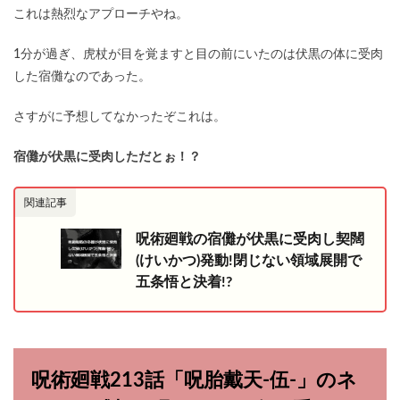
これは熱烈なアプローチやね。
1分が過ぎ、虎杖が目を覚ますと目の前にいたのは伏黒の体に受肉
した宿儺なのであった。
さすがに予想してなかったぞこれは。
宿儺が伏黒に受肉しただとぉ！？
関連記事
呪術廻戦の宿儺が伏黒に受肉し契闊
(けいかつ)発動!閉じない領域展開で
五条悟と決着!?
呪術廻戦213話「呪胎戴天-伍-」のネ