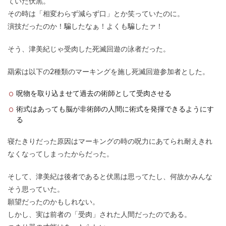
ていた伏黒。
その時は「相変わらず減らず口」とか笑っていたのに。
演技だったのか！騙したなぁ！よくも騙したァ！
そう、津美紀じゃ受肉した死滅回遊の泳者だった。
羂索は以下の2種類のマーキングを施し死滅回遊参加者とした。
呪物を取り込ませて過去の術師として受肉させる
術式はあっても脳が非術師の人間に術式を発揮できるようにす
る
寝たきりだった原因はマーキングの時の呪力にあてられ耐えきれ
なくなってしまったからだった。
そして、津美紀は後者であると伏黒は思ってたし、何故かみんな
そう思っていた。
願望だったのかもしれない。
しかし、実は前者の「受肉」された人間だったのである。