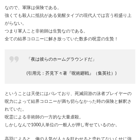
なので、軍隊は保険である。
強くても殺人に抵抗がある覚醒タイプの現代人では言う程盛り上
がらない。
つまり軍人こと非術師は生贄なのである。
全ての結界コロニーに解き放っていた数多の呪霊の生贄！
「夜は彼らのホームグラウンドだ」
(引用元：芥見下々著『呪術廻戦』（集英社）)
ということは天使にはバレており、死滅回游の泳者プレイヤーの
呪力によって結界コロニーが満ち切らなかった時の保険と解釈さ
れていた。
呪霊による非術師の一方的な大量虐殺。
しかしなんで1000人単位の一般人が押し寄せているのか。
高羽によると、俺の人気が人々を狂わせると売れてないくせに強