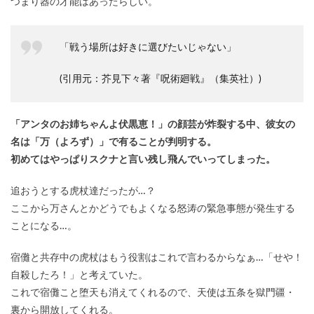
つまり器の才能はあったらしい。
「戦う場所は好きに選びたいじゃない」
(引用元：芥見下々著『呪術廻戦』（集英社）)
「アンタのお姉ちゃんよ伏黒恵！」の顔芸が炸裂する中、彼女の
名は「万（よろず）」で有ることが判明する。
初めてはやっぱりスクナと言い残し飛んでいってしまった。
追おうとする虎杖達だったが…？
ここから万さんとかどうでもよくなる怒涛の緊急事態が発生する
ことになる…。
宿儺と共存中の虎杖はもう役割はこれで言わるからなぁ…「せや！
自殺したろ！」と考えていた。
これで宿儺こと堕天も消えてくれるので、天使は五条を獄門疆・
裏から開放してくれる。