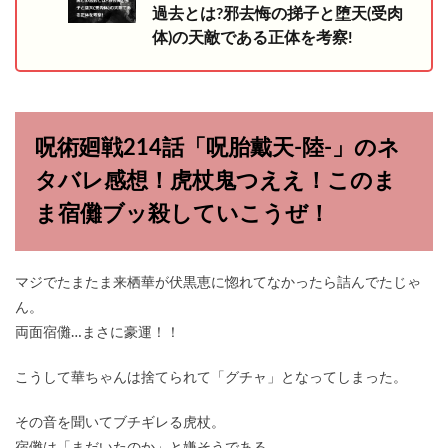
過去とは?邪去悔の挮子と堕天(受肉
体)の天敵である正体を考察!
呪術廻戦214話「呪胎戴天-陸-」のネ
タバレ感想！虎杖鬼つええ！このま
ま宿儺ブッ殺していこうぜ！
マジでたまたま来栖華が伏黒恵に惚れてなかったら詰んでたじゃ
ん。
両面宿儺…まさに豪運！！
こうして華ちゃんは捨てられて「グチャ」となってしまった。
その音を聞いてブチギレる虎杖。