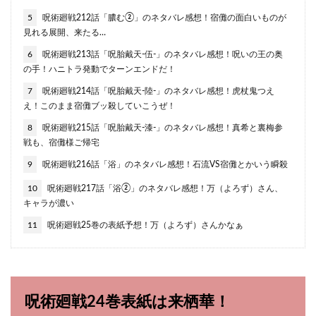
5
呪術廻戦212話「膿む②」のネタバレ感想！宿儺の面白いものが
見れる展開、来たる…
6
呪術廻戦213話「呪胎戴天-伍-」のネタバレ感想！呪いの王の奥
の手！ハニトラ発動でターンエンドだ！
7
呪術廻戦214話「呪胎戴天-陸-」のネタバレ感想！虎杖鬼つえ
え！このまま宿儺ブッ殺していこうぜ！
8
呪術廻戦215話「呪胎戴天-漆-」のネタバレ感想！真希と裏梅参
戦も、宿儺様ご帰宅
9
呪術廻戦216話「浴」のネタバレ感想！石流VS宿儺とかいう瞬殺
10
呪術廻戦217話「浴②」のネタバレ感想！万（よろず）さん、
キャラが濃い
11
呪術廻戦25巻の表紙予想！万（よろず）さんかなぁ
呪術廻戦24巻表紙は来栖華！