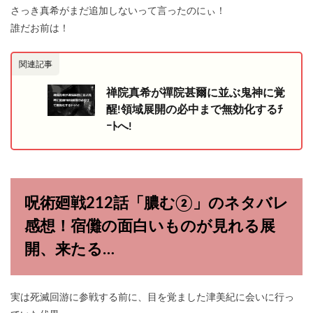
さっき真希がまだ追加しないって言ったのにぃ！
誰だお前は！
関連記事
禅院真希が禪院甚爾に並ぶ鬼神に覚
醒!領域展開の必中まで無効化するﾁ
ｰﾄへ!
呪術廻戦212話「膿む②」のネタバレ
感想！宿儺の面白いものが見れる展
開、来たる…
実は死滅回游に参戦する前に、目を覚ました津美紀に会いに行っ