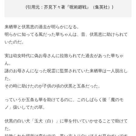
(引用元：芥見下々著『呪術廻戦』（集英社）)
来栖華と伏黒恵の過去が明らかになる。
明らかに知ってる風だった華ちゃんは、昔、伏黒恵に助けられて
いたのだ。
実は幼女時代に偽お母さんに拉致られてた過去があった華ちゃ
ん。
謎のお母さんになった呪霊に監禁されていた来栖華は一人脱出し
た。
その時に助けたのが子供の頃の伏黒と五条だった。
っていうか五条も華を助けてるのに、このしばらく後「魔のモ
ノ」扱いしてたの草。
伏黒の白い犬「玉犬（白）」に華を付いていかせることで助けて
た。