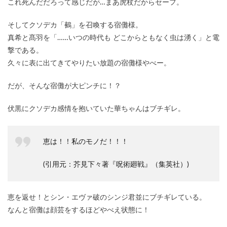
これ死んだだろって感じだが…まあ虎杖だからセーフ。
そしてクソデカ「鵺」を召喚する宿儺様。
真希と髙羽を「……いつの時代も どこからともなく虫は湧く」と電
撃である。
久々に表に出てきてやりたい放題の宿儺様やべー。
だが、そんな宿儺が大ピンチに！？
伏黒にクソデカ感情を抱いていた華ちゃんはブチギレ。
恵は！！私のモノだ！！！
(引用元：芥見下々著『呪術廻戦』（集英社）)
恵を返せ！とシン・エヴァ破のシンジ君並にブチギレている。
なんと宿儺は顔芸をするほどやべえ状態に！