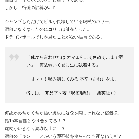
宿儺は「まだいたのか」と嫌そうである。
しかし、宿儺の誤算が…？
ジャンプしただけでビルが倒壊している虎杖のパワー。
宿儺いなくなったのにゴリラは健在だった。
ドラゴンボールでしか見たことがない描写である。
「俺から言わせれば オマエらこそ何故そこまで弱
い」「何故弱いくせに生に執着する」
「オマエも噛み潰してみろ 不幸（おれ）をよ」
(引用元：芥見下々著『呪術廻戦』（集英社）)
何故かめちゃくちゃ強い虎杖に疑念を隠しきれない宿儺様。
指15本宿儺とやり合えてる！？
虎杖がいきなり漏瑚以上に！？
宿儺の「キン！」とかいう即死技を食らっても死なねえぞ？