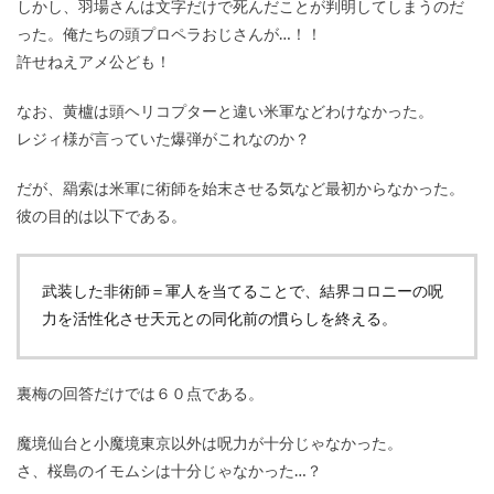
しかし、羽場さんは文字だけで死んだことが判明してしまうのだ
った。俺たちの頭プロペラおじさんが…！！
許せねえアメ公ども！
なお、黄櫨は頭ヘリコプターと違い米軍などわけなかった。
レジィ様が言っていた爆弾がこれなのか？
だが、羂索は米軍に術師を始末させる気など最初からなかった。
彼の目的は以下である。
武装した非術師＝軍人を当てることで、結界コロニーの呪
力を活性化させ天元との同化前の慣らしを終える。
裏梅の回答だけでは６０点である。
魔境仙台と小魔境東京以外は呪力が十分じゃなかった。
さ、桜島のイモムシは十分じゃなかった…？