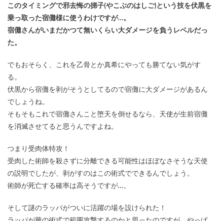
このタイミングで邪去悔の挮子(やこぶのはしご)という技を伏黒を
乗っ取った宿儺様に使うわけですが…。
宿儺さんがいまだかつて無いくらい大ダメージを負うレベルだっ
た。
でもおそらく、これを乙骨とか真希にやっても勝てない気がす
る。
伏黒から宿儺を剥がそうとしてるので宿儺に大ダメージがあるん
でしょうね。
そもそもこれで宿儺さんこと堕天を倒せるなら、天使が生前宿儺
を消滅させてると思うんですよね。
つまり受肉体特攻！
受肉した術師を殺さずに分離できる可能性はほぼなさそうな天使
の説明でしたが、剥がすのはこの術式でできるんでしょう。
術師が死亡する確率は高そうですが…。
そして謎のラッパがついに活躍の場を設けられた！
ラッパが華の術式で範囲攻撃するのかと思ったのですが、やっぱ