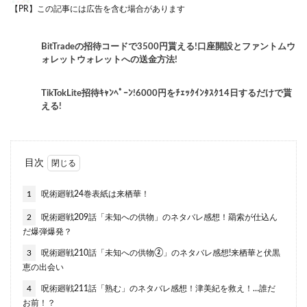
【PR】この記事には広告を含む場合があります
BitTradeの招待コードで3500円貰える!口座開設とファントムウ
ォレットウォレットへの送金方法!
TikTokLite招待ｷｬﾝﾍﾟｰﾝ!6000円をﾁｪｯｸｲﾝﾀｽｸ14日するだけで貰
える!
目次
1
呪術廻戦24巻表紙は来栖華！
2
呪術廻戦209話「未知への供物」のネタバレ感想！羂索が仕込ん
だ爆弾爆発？
3
呪術廻戦210話「未知への供物②」のネタバレ感想!来栖華と伏黒
恵の出会い
4
呪術廻戦211話「熟む」のネタバレ感想！津美紀を救え！…誰だ
お前！？