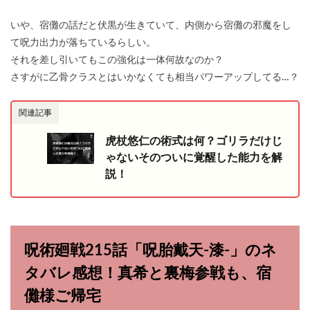
いや、宿儺の話だと伏黒が生きていて、内側から宿儺の邪魔をし
て呪力出力が落ちているらしい。
それを差し引いてもこの強化は一体何故なのか？
さすがに乙骨クラスとはいかなくても相当パワーアップしてる…？
関連記事
虎杖悠仁の術式は何？ゴリラだけじ
ゃないそのついに覚醒した能力を解
説！
呪術廻戦215話「呪胎戴天-漆-」のネ
タバレ感想！真希と裏梅参戦も、宿
儺様ご帰宅