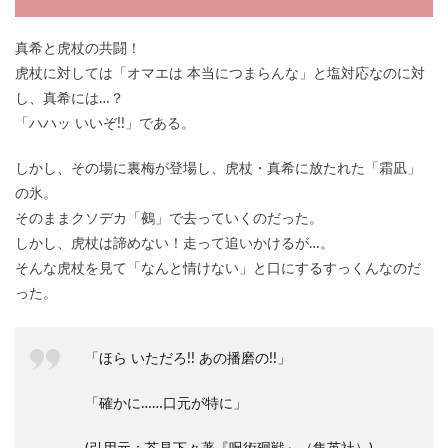
真希と虎杖の共闘！
虎杖に対しては「オマエは 本当につまらんな」と塩対応なのに対
し、真希には…？
「ハハッ いいぞ!!」である。
しかし、その場に裏梅が登場し、虎杖・真希に放たれた「霜凪」
の氷。
そのままクソデカ「鵺」で去っていくのだった。
しかし、虎杖は諦めない！走って追いかけるが…。
そんな虎杖を見て「なんと情けない」と口にするすっくんなのだ
った。
「ほら いただろ!! あの播磨の!!」
「確かに……口元が特に」