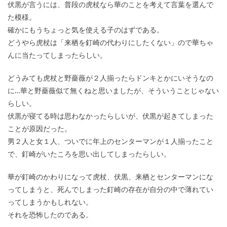
伏黒が言うには、普段の虎杖なら華のことを考えて言葉を選んで
た模様。
確かにもうちょっと気を使える子のはずである。
どうやら虎杖は「来栖を釘崎の代わりにしたくない」ので華ちゃ
んに当たってしまったらしい。
どうみても虎杖と野薔薇が２人揃ったらドンキとかにいそうなの
に…華と野薔薇似て無くねと思いましたが、そういうことじゃない
らしい。
伏黒が寝てる時は思わなかったらしいが、伏黒が起きてしまった
ことが原因だった。
男２人と女１人、ついでに年上のセンターマンが１人揃ったこと
で、釘崎がいたころを思い出してしまったらしい。
華が釘崎のかわりになって虎杖、伏黒、来栖とセンターマンにな
ってしまうと、死んでしまった釘崎の存在が自分の中で薄れてい
ってしまうかもしれない。
それを恐怖したのである。