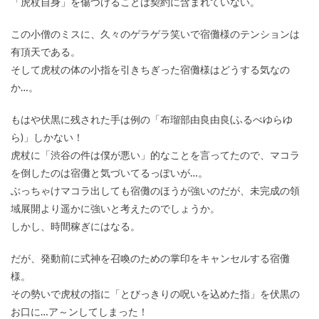
「虎杖自身」を傷つけることは契約に含まれていない。
この小僧のミスに、久々のゲラゲラ笑いで宿儺様のテンションは
有頂天である。
そして虎杖の体の小指を引きちぎった宿儺様はどうする気なの
か…。
もはや伏黒に残された手は例の「布瑠部由良由良(ふるべゆらゆ
ら)」しかない！
虎杖に「渋谷の件は僕が悪い」的なことを言ってたので、マコラ
を倒したのは宿儺と気づいてるっぽいが…。
ぶっちゃけマコラ出しても宿儺のほうが強いのだが、未完成の領
域展開より遥かに強いと考えたのでしょうか。
しかし、時間稼ぎにはなる。
だが、発動前に式神を召喚のための掌印をキャンセルする宿儺
様。
その勢いで虎杖の指に「とびっきりの呪いを込めた指」を伏黒の
お口に…ア～ンしてしまった！