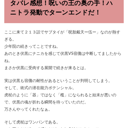
タバレ感想！呪いの王の奥の手！ハ
ニトラ発動でターンエンドだ！
ここに来て２１３話でサブタイが「呪胎戴天ー伍ー」なのが熱す
ぎる。
少年院の続きってことですね。
あのとき伏黒にナニカを感じて伏黒VS宿儺は中断してましたから
ね。
まさか伏黒に受肉する展開で続きが来るとは。
実は伏黒も宿儺の耐性があるということが判明してしまう。
そして、術式の潜在能力ポテンシャル。
虎杖のように「器」ではなく「檻」になられると始末が悪いの
で、伏黒の魂が折れる瞬間を待っていたのだ。
万さんやってくれたなぁ。
そして虎杖はワンパンである。