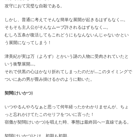
攻守におて完璧な自殺である。
しかし、普通に考えてそんな簡単な展開が起きるはずもなく…。
そもそも主人公がそんなムーブ許されるはずもなく…。
むしろ五条が復活してもこれどうにもなんないんじゃないかとい
う展開になってしまう！
津美紀が実は万（よろず）とかいう謎の人物に受肉されていたと
いう衝撃展開…。
それで伏黒の心はかなり折れてしまったのだが…このタイミングで
ついにあの男が畳み掛けるかのように動いた。
契闊(けいかつ)
いつやるんやろなぁと思って何年経ったかわかりませんが、ちょ
っと忘れかけてたこのセリフをついに言った！
宿儺が契闊(けいかつ)を唱えた時、事態は最終回へ一直線である。
契闊(けいかつ)とは、初期も初期。