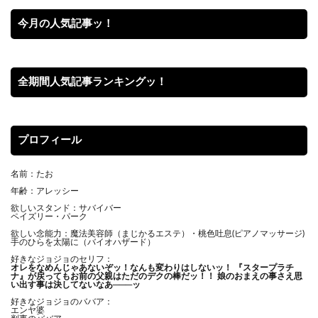
今月の人気記事ッ！
全期間人気記事ランキングッ！
プロフィール
名前：たお
年齢：アレッシー
欲しいスタンド：サバイバー
ペイズリー・パーク
欲しい念能力：魔法美容師（まじかるエステ）・桃色吐息(ピアノマッサージ)
手のひらを太陽に（バイオハザード）
好きなジョジョのセリフ：
オレをなめんじゃあないぞッ！
なんも変わりはしないッ！ 『スタープラチ
ナ』が戻ってもお前の父親はただのデクの棒だッ！！ 娘のおまえの事さえ思
い出す事は決してないなあ───ッ
好きなジョジョのババア：
エンヤ婆