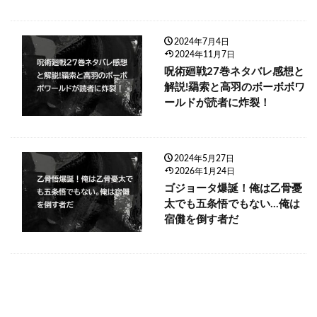
2024年7月4日
2024年11月7日
呪術廻戦27巻ネタバレ感想と
解説!羂索と高羽のボーボボワ
ールドが読者に炸裂！
2024年5月27日
2026年1月24日
ゴジョータ爆誕！俺は乙骨憂
太でも五条悟でもない…俺は
宿儺を倒す者だ