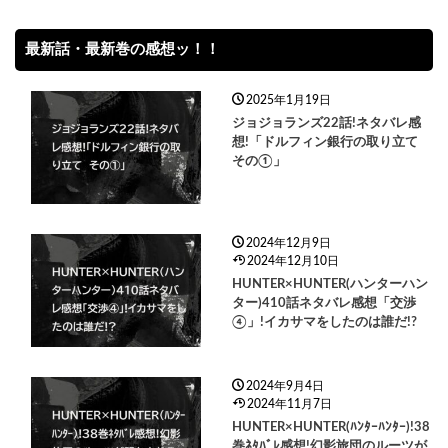
最新話・最新巻の感想ッ！！
2025年1月19日
ジョジョランズ22話!ネタバレ感
想!「ドルフィン銀行の取り立て
その①」
2024年12月9日
2024年12月10日
HUNTER×HUNTER(ハンターハン
ター)410話ネタバレ感想「交渉
④」!イカサマをしたのは誰だ!?
2024年9月4日
2024年11月7日
HUNTER×HUNTER(ﾊﾝﾀｰﾊﾝﾀｰ)!38
巻ﾈﾀﾊﾞﾚ感想!幻影旅団のルーツが