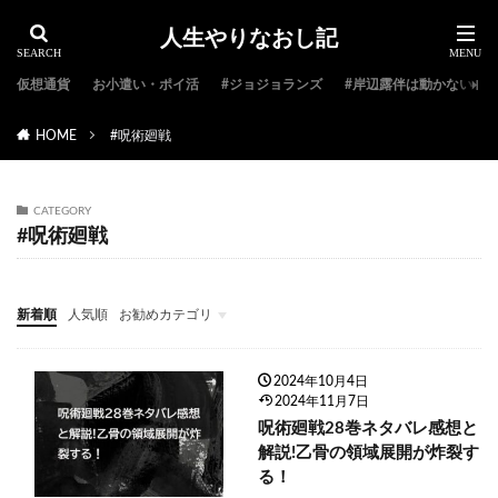
人生やりなおし記
仮想通貨
お小遣い・ポイ活
#ジョジョランズ
#岸辺露伴は動かない
HOME
#呪術廻戦
CATEGORY
#呪術廻戦
新着順
人気順
お勧めカテゴリ
#ジョジョ特集
#ジョジョのキャラクター紹介
#ジョジョランキング
#ジョジョアニメ
#ジョジョランズ
#岸辺露伴は動かない
#ジョジョ小説
2024年10月4日
2024年11月7日
呪術廻戦28巻ネタバレ感想と
解説!乙骨の領域展開が炸裂す
る！