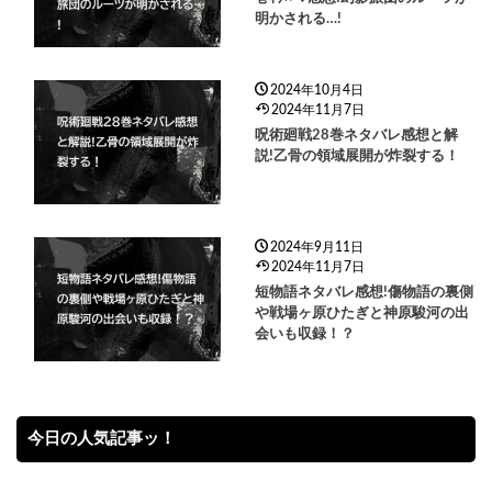
明かされる…!
2024年10月4日
2024年11月7日
呪術廻戦28巻ネタバレ感想と解
説!乙骨の領域展開が炸裂する！
2024年9月11日
2024年11月7日
短物語ネタバレ感想!傷物語の裏側
や戦場ヶ原ひたぎと神原駿河の出
会いも収録！？
今日の人気記事ッ！