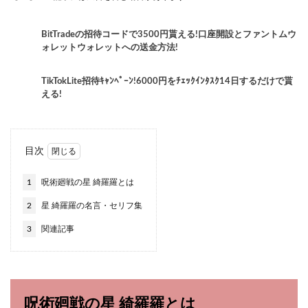
BitTradeの招待コードで3500円貰える!口座開設とファントムウ
ォレットウォレットへの送金方法!
TikTokLite招待ｷｬﾝﾍﾟｰﾝ!6000円をﾁｪｯｸｲﾝﾀｽｸ14日するだけで貰
える!
目次
1
呪術廻戦の星 綺羅羅とは
2
星 綺羅羅の名言・セリフ集
3
関連記事
呪術廻戦の星 綺羅羅とは