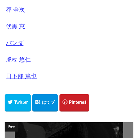
秤 金次
伏黒 恵
パンダ
虎杖 悠仁
日下部 篤也
Prev