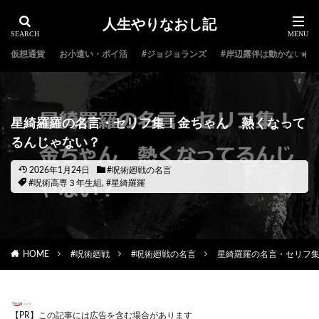
人生やりなおし記
仮想通貨
お小遣い・ポイ活
#ジョジョランズ
#岸辺露伴は動かない
星綺羅羅の名言・セリフ集！金ちゃん 熱くなって
るんじゃない？
2026年1月24日
#呪術廻戦の名言
#呪術高専３年生組
,
#星綺羅羅
HOME
#呪術廻戦
#呪術廻戦の名言
星綺羅羅の名言・セリフ
【PR】この記事には広告を含む場合があります