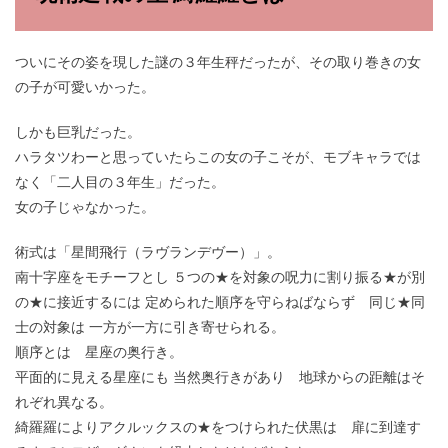
ついにその姿を現した謎の３年生秤だったが、その取り巻きの女
の子が可愛いかった。
しかも巨乳だった。
ハラタツわーと思っていたらこの女の子こそが、モブキャラでは
なく「二人目の３年生」だった。
女の子じゃなかった。
術式は「星間飛行（ラヴランデヴー）」。
南十字座をモチーフとし ５つの★を対象の呪力に割り振る★が別
の★に接近するには 定められた順序を守らねばならず 同じ★同
士の対象は 一方が一方に引き寄せられる。
順序とは 星座の奥行き。
平面的に見える星座にも 当然奥行きがあり 地球からの距離はそ
れぞれ異なる。
綺羅羅によりアクルックスの★をつけられた伏黒は 扉に到達す