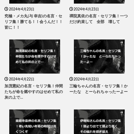
2024年4月23日
2024年4月23日
究極・メカ丸(与 幸吉)の名言・セ
禪院真依の名言・セリフ集！一つ
リフ集！勝てる！！会うんだ！！
だけ約束して 全部 壊して
皆に！！
2024年4月22日
2024年4月22日
加茂憲紀の名言・セリフ集！仲間
三輪ちゃんの名言・セリフ集！か
たちが命を燃やすのはせめて私の
ーたな とーられちゃったーよー
灰の上で…