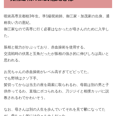
呪術高専京都校3年生。準1級呪術師。御三家・加茂家の出身。通
称良い方の憲紀。
御三家なので高専に行く必要はなかったが母さんのために入学し
た。
脹相と能力がかぶっており、赤血操術を使用する。
交流戦時の伏黒と互角だったが脹相の強さ的に伸びしろは高いと
思われる。
お兄ちゃんの赤血操術がレベル高すぎてビビってた。
でも野球はクソ下手。
髪切ってからは当主の座を羂索に取られるわ、母親は別の男と子
供作ってるわ、直哉にボコられるわ、刀ジジイと相撲カッパに説
教されるわでかわいそう。
なお、母さんは別の人生を歩んでいてそれを見て鬱になってた