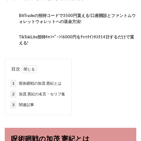
BitTradeの招待コードで3500円貰える!口座開設とファントムウ
ォレットウォレットへの送金方法!
TikTokLite招待ｷｬﾝﾍﾟｰﾝ!6000円をﾁｪｯｸｲﾝﾀｽｸ14日するだけで貰
える!
目次
1
呪術廻戦の加茂 憲紀とは
2
加茂 憲紀の名言・セリフ集
3
関連記事
呪術廻戦の加茂 憲紀とは