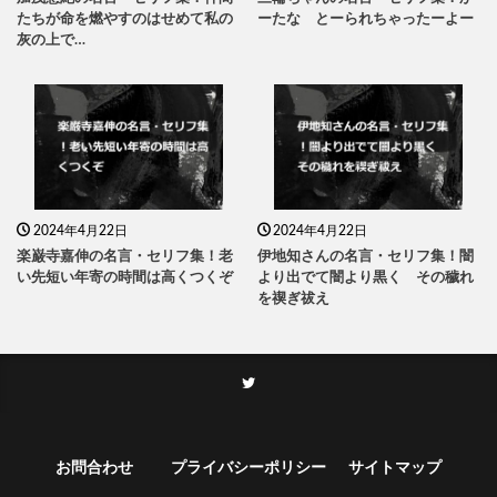
たちが命を燃やすのはせめて私の
ーたな とーられちゃったーよー
灰の上で…
2024年4月22日
2024年4月22日
楽巌寺嘉伸の名言・セリフ集！老
伊地知さんの名言・セリフ集！闇
い先短い年寄の時間は高くつくぞ
より出でて闇より黒く その穢れ
を禊ぎ祓え
お問合わせ
プライバシーポリシー
サイトマップ