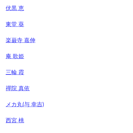
伏黒 恵
東堂 葵
楽巌寺 嘉伸
庵 歌姫
三輪 霞
禪院 真依
メカ丸(与 幸吉)
西宮 桃