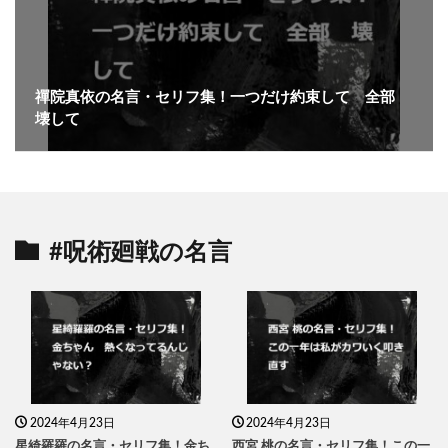
禪院真依の名言・セリフ集！一つだけ約束して 全部
壊して
#呪術廻戦の名言
2024年4月23日
2024年4月23日
星綺羅羅の名言・セリフ集！金ち
西宮 桃の名言・セリフ集！この一