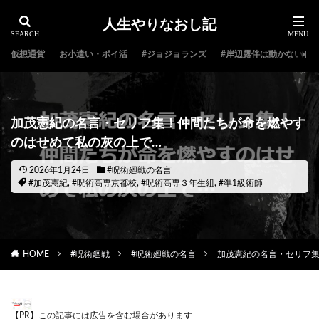
人生やりなおし記
仮想通貨
お小遣い・ポイ活
#ジョジョランズ
#岸辺露伴は動かない
加茂憲紀の名言・セリフ集！仲間たちが命を燃やす
のはせめて私の灰の上で…
2026年1月24日
#呪術廻戦の名言
#加茂憲紀
,
#呪術高専京都校
,
#呪術高専３年生組
,
#準1級術師
HOME
#呪術廻戦
#呪術廻戦の名言
加茂憲紀の名言・セリフ集
【PR】この記事には広告を含む場合があります