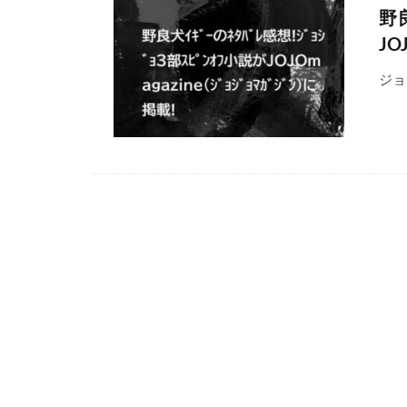
野良
JO
ジョ