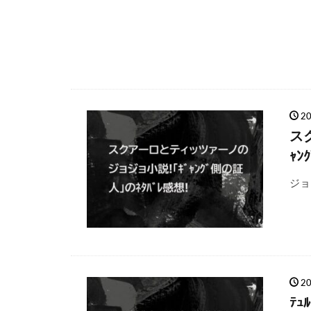
2
ス
ｬﾝ
ジョ
2
ﾃ