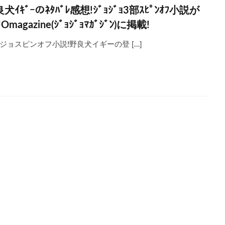
犬ｲｷﾞｰのﾈﾀﾊﾞﾚ感想!ｼﾞｮｼﾞｮ3部ｽﾋﾟﾝｵﾌ小説が
JOmagazine(ｼﾞｮｼﾞｮﾏｶﾞｼﾞﾝ)に掲載!
ジョスピンオフ小説!野良犬イギーの登 […]