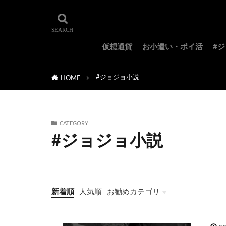
仮想通貨
お小遣い・ポイ活
#
#ジョジョ小説
HOME
CATEGORY
#ジョジョ小説
新着順
人気順
お勧めカテゴリ
#ジョジョ特集
#ジョジョのキャラクター紹介
#ジョジョランキング
#ジョジョアニメ
#ジョジョランズ
#岸辺露伴は動かない
#ジョジョ小説