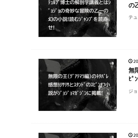
の
テュ
2
無限
ﾋﾟ
ジョ
2