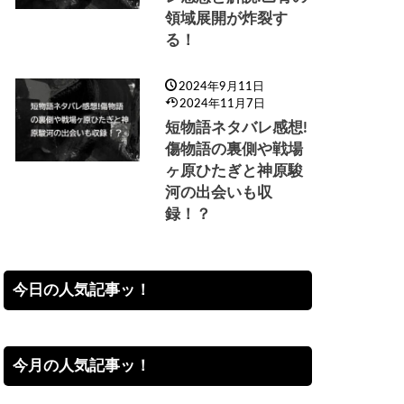
領域展開が炸裂す
る！
2024年9月11日
2024年11月7日
短物語ネタバレ感想!
傷物語の裏側や戦場
ヶ原ひたぎと神原駿
河の出会いも収
録！？
今日の人気記事ッ！
今月の人気記事ッ！