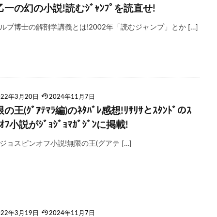
乙一の幻の小説!読むｼﾞｬﾝﾌﾟを読直せ!
ルプ博士の解剖学講義とは!2002年「読むジャンプ」とか […]
022年3月20日
2024年11月7日
の王(ｸﾞｱﾃﾏﾗ編)のﾈﾀﾊﾞﾚ感想!ﾘｻﾘｻとｽﾀﾝﾄﾞのｽ
ﾝｵﾌ小説がｼﾞｮｼﾞｮﾏｶﾞｼﾞﾝに掲載!
ジョスピンオフ小説!無限の王(グアテ […]
022年3月19日
2024年11月7日