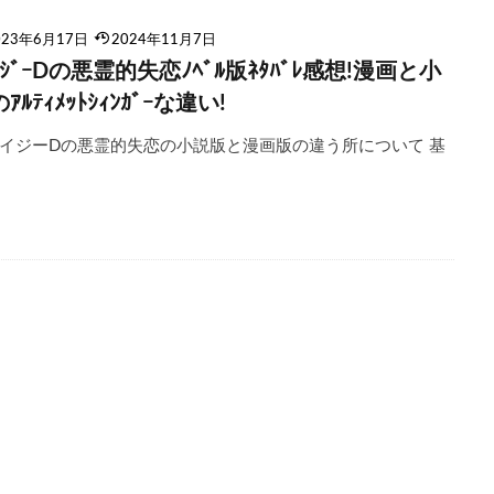
023年6月17日
2024年11月7日
ｲｼﾞｰDの悪霊的失恋ﾉﾍﾞﾙ版ﾈﾀﾊﾞﾚ感想!漫画と小
ｱﾙﾃｨﾒｯﾄｼｨﾝｶﾞｰな違い!
イジーDの悪霊的失恋の小説版と漫画版の違う所について 基