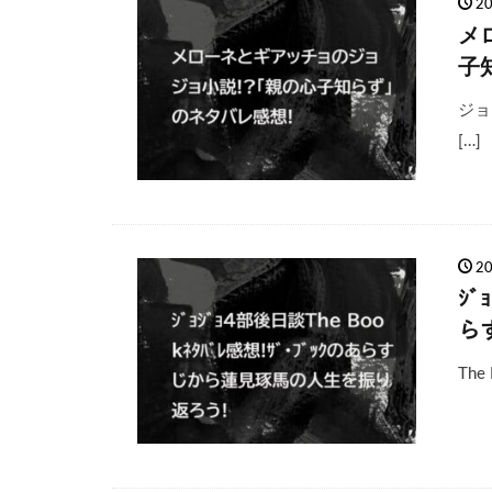
2
メ
子
ジョ
[…]
2
ｼﾞ
ら
Th