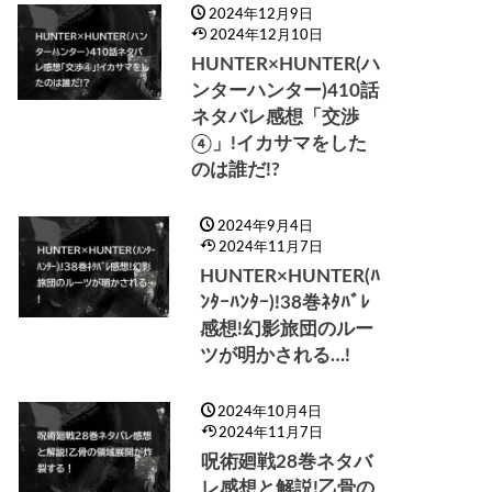
2024年12月9日
2024年12月10日
HUNTER×HUNTER(ハ
ンターハンター)410話
ネタバレ感想「交渉
④」!イカサマをした
のは誰だ!?
2024年9月4日
2024年11月7日
HUNTER×HUNTER(ﾊ
ﾝﾀｰﾊﾝﾀｰ)!38巻ﾈﾀﾊﾞﾚ
感想!幻影旅団のルー
ツが明かされる…!
2024年10月4日
2024年11月7日
呪術廻戦28巻ネタバ
レ感想と解説!乙骨の