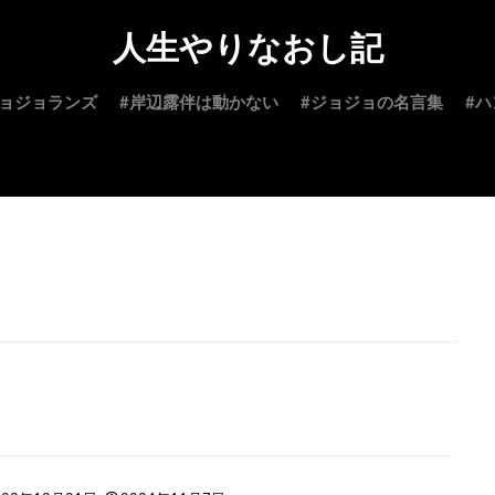
人生やりなおし記
ジョジョランズ
#岸辺露伴は動かない
#ジョジョの名言集
#