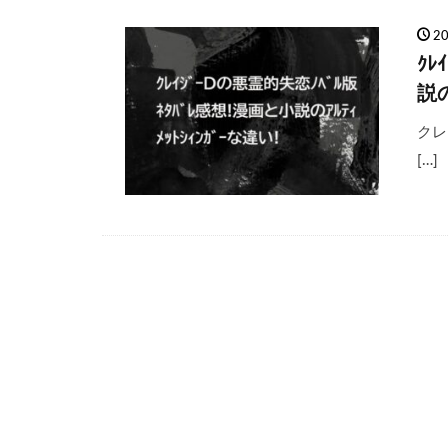
2
ｸﾚ
説の
クレ
[…]