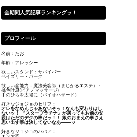
全期間人気記事ランキングッ！
プロフィール
名前：たお
年齢：アレッシー
欲しいスタンド：サバイバー
ペイズリー・パーク
欲しい念能力：魔法美容師（まじかるエステ）・
桃色吐息(ピアノマッサージ)
手のひらを太陽に（バイオハザード）
好きなジョジョのセリフ：
オレをなめんじゃあないぞッ！
なんも変わりはし
ないッ！ 『スタープラチナ』が戻ってもお前の父
親はただのデクの棒だッ！！ 娘のおまえの事さえ
思い出す事は決してないなあ───ッ
好きなジョジョのババア：
エンヤ婆