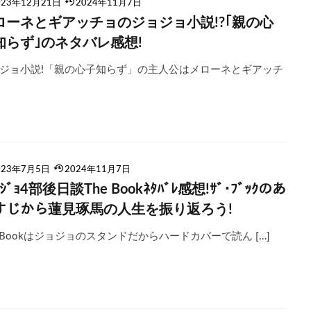
023年12月21日
2024年11月7日
ローネとギアッチョのジョジョ小説!?｢親の心
知らず｣のネタバレ感想!
ジョ小説!「親の心子知らず」の主人公はメローネとギアッチ
023年7月5日
2024年11月7日
ｮｼﾞｮ4部後日談The Bookﾈﾀﾊﾞﾚ感想!ｻﾞ･ﾌﾞｯｸのあ
すじから蓮見琢馬の人生を振り返ろう!
e Bookはジョジョのスタンドだからハードカバーで読ん […]