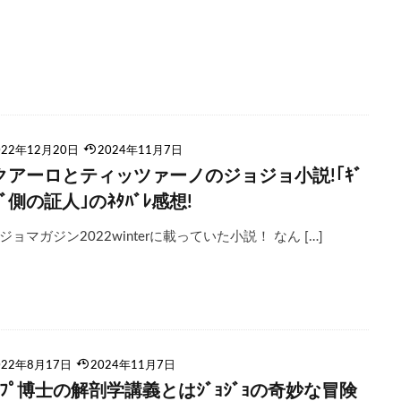
022年12月20日
2024年11月7日
クアーロとティッツァーノのジョジョ小説!｢ｷﾞ
ｸﾞ側の証人｣のﾈﾀﾊﾞﾚ感想!
ジョマガジン2022winterに載っていた小説！ なん […]
022年8月17日
2024年11月7日
ｭﾙﾌﾟ博士の解剖学講義とはｼﾞｮｼﾞｮの奇妙な冒険