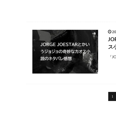
2
J
ス
『J
1