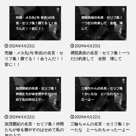
2024年4月23日
2024年4月23日
究極・メカ丸(与 幸吉)の名言・セ
禪院真依の名言・セリフ集！一つ
リフ集！勝てる！！会うんだ！！
だけ約束して 全部 壊して
皆に！！
2024年4月22日
2024年4月22日
加茂憲紀の名言・セリフ集！仲間
三輪ちゃんの名言・セリフ集！か
たちが命を燃やすのはせめて私の
ーたな とーられちゃったーよー
灰の上で…