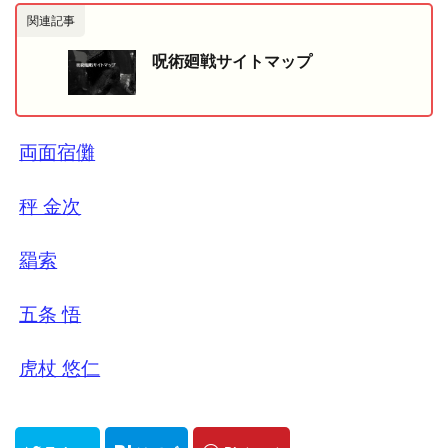
関連記事
呪術廻戦サイトマップ
両面宿儺
秤 金次
羂索
五条 悟
虎杖 悠仁