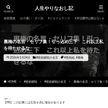
人生やりなおし記
仮想通貨
お小遣い・ポイ活
#ジョジョランズ
#岸辺露伴は動かない
裏梅の名言・セリフ集！引っ込め三下 これ以上私
を待たせるな
2026年1月24日
#呪術廻戦の名言
#受肉組
,
#裏梅
HOME
#呪術廻戦
#呪術廻戦の名言
裏梅の名言・セリフ集！
【PR】この記事には広告を含む場合があります