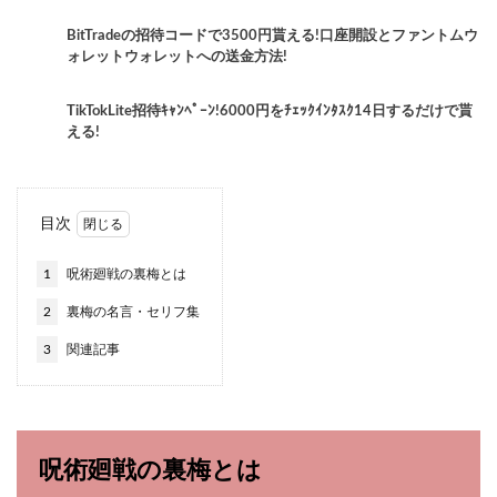
BitTradeの招待コードで3500円貰える!口座開設とファントムウ
ォレットウォレットへの送金方法!
TikTokLite招待ｷｬﾝﾍﾟｰﾝ!6000円をﾁｪｯｸｲﾝﾀｽｸ14日するだけで貰
える!
目次
1
呪術廻戦の裏梅とは
2
裏梅の名言・セリフ集
3
関連記事
呪術廻戦の裏梅とは