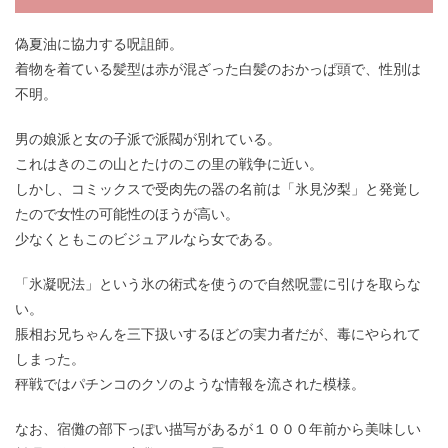
偽夏油に協力する呪詛師。
着物を着ている髪型は赤が混ざった白髪のおかっぱ頭で、性別は
不明。
男の娘派と女の子派で派閥が別れている。
これはきのこの山とたけのこの里の戦争に近い。
しかし、コミックスで受肉先の器の名前は「氷見汐梨」と発覚し
たので女性の可能性のほうが高い。
少なくともこのビジュアルなら女である。
「氷凝呪法」という氷の術式を使うので自然呪霊に引けを取らな
い。
脹相お兄ちゃんを三下扱いするほどの実力者だが、毒にやられて
しまった。
秤戦ではパチンコのクソのような情報を流された模様。
なお、宿儺の部下っぽい描写があるが１０００年前から美味しい