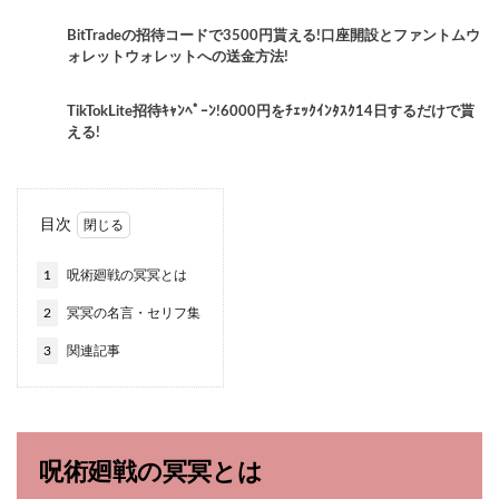
BitTradeの招待コードで3500円貰える!口座開設とファントムウ
ォレットウォレットへの送金方法!
TikTokLite招待ｷｬﾝﾍﾟｰﾝ!6000円をﾁｪｯｸｲﾝﾀｽｸ14日するだけで貰
える!
目次
1
呪術廻戦の冥冥とは
2
冥冥の名言・セリフ集
3
関連記事
呪術廻戦の冥冥とは