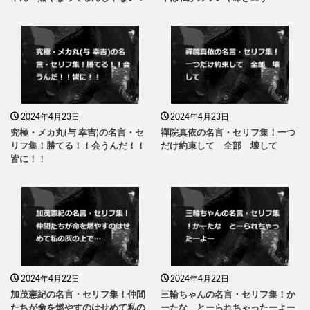
2024年4月23日
2024年4月23日
究極・メカ丸(与 幸吉)の名言・セ
禪院真依の名言・セリフ集！一つ
リフ集！勝てる！！会うんだ！！
だけ約束して 全部 壊して
皆に！！
2024年4月22日
2024年4月22日
加茂憲紀の名言・セリフ集！仲間
三輪ちゃんの名言・セリフ集！か
たちが命を燃やすのはせめて私の
ーたな とーられちゃったーよー