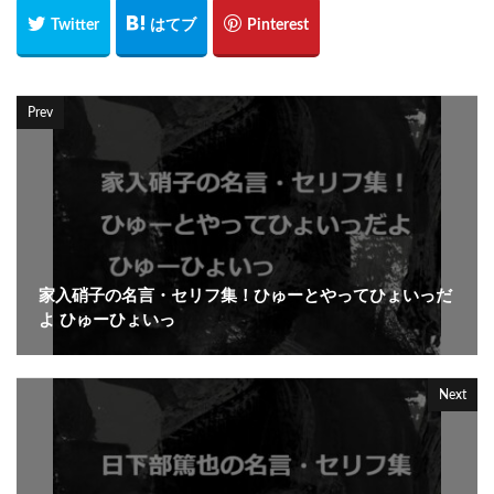
Prev
家入硝子の名言・セリフ集！ひゅーとやってひょいっだ
よ ひゅーひょいっ
Next