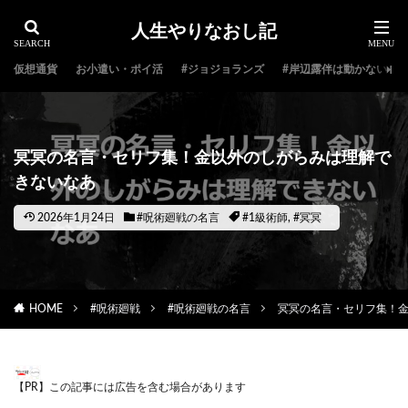
人生やりなおし記
仮想通貨
お小遣い・ポイ活
#ジョジョランズ
#岸辺露伴は動かない
冥冥の名言・セリフ集！金以外のしがらみは理解で
きないなあ
2026年1月24日
#呪術廻戦の名言
#1級術師
,
#冥冥
HOME
#呪術廻戦
#呪術廻戦の名言
冥冥の名言・セリフ集！
【PR】この記事には広告を含む場合があります