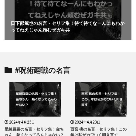
日下部篤也の名言・セリフ集！待て待てなーんにもわか
ってねえじゃん頼むぜガキ共
#呪術廻戦の名言
2024年4月23日
2024年4月23日
星綺羅羅の名言・セリフ集！金ち
西宮 桃の名言・セリフ集！この一
ゃん 熱くなってるんじゃない？
年は私がカワいく叩き直す