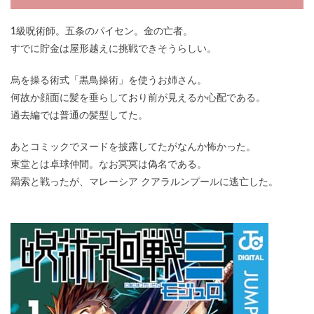
1級呪術師。五条のパイセン。金の亡者。
すでに貯金は屋形越えに挑戦できそうらしい。
烏を操る術式「黒鳥操術」を使うお姉さん。
何故か顔面に髪を垂らしており前が見えるか心配である。
過去編では普通の髪型してた。
あとコミックでヌードを披露してたがなんか怖かった。
東堂とは卓球仲間。なお冥冥は偽名である。
羂索と戦ったが、マレーシア クアラルンプールに逃亡した。