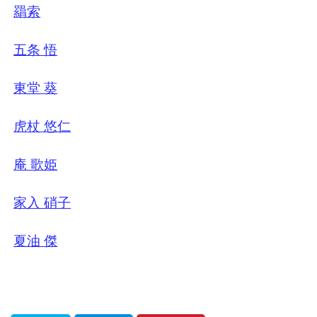
羂索
五条 悟
東堂 葵
虎杖 悠仁
庵 歌姫
家入 硝子
夏油 傑