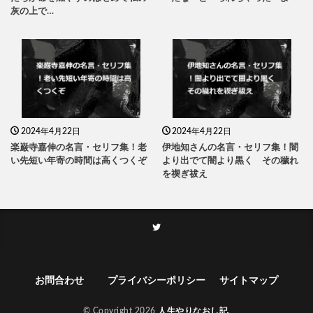
灰の上で…
2024年4月22日
2024年4月22日
楽巌寺嘉伸の名言・セリフ集！老
伊地知さんの名言・セリフ集！闇
い先短い年寄の時間は高くつくぞ
より出でて闇より黒く その穢れ
を禊ぎ祓え
お問合わせ
プライバシーポリシー
サイトマップ
© Copyright 2026
人生やりなおし記
.