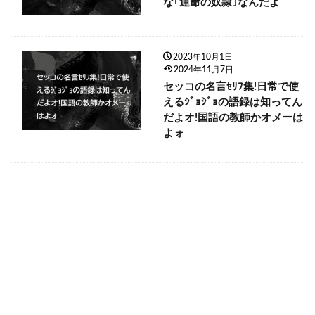
な｢運命の奴隷｣なんだよ
2023年10月1日
2024年11月7日
セッコの名言ｾﾘﾌ集!日常で使
えるｼﾞｮｼﾞｮの語録は知ってん
だよオ!国語の教師かオメーは
よォ