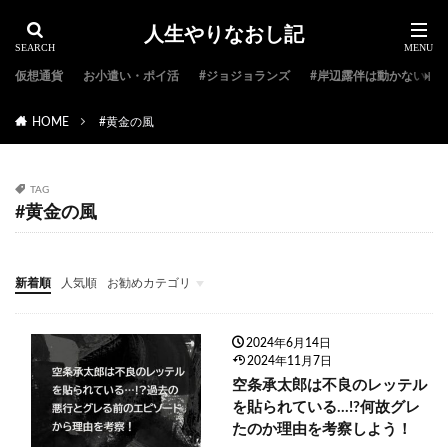
人生やりなおし記
仮想通貨
お小遣い・ポイ活
#ジョジョランズ
#岸辺露伴は動かない
HOME
#黄金の風
TAG
#黄金の風
新着順
人気順
お勧めカテゴリ
#ジョジョ特集
#ジョジョのキャラクター紹介
#ジョジョランキング
#ジョジョアニメ
#ジョジョランズ
#岸辺露伴は動かない
#ジョジョ小説
2024年6月14日
2024年11月7日
空条承太郎は不良のレッテル
を貼られている…!?何故グレ
たのか理由を考察しよう！