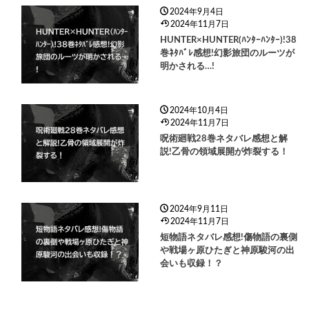
2024年9月4日
2024年11月7日
HUNTER×HUNTER(ﾊﾝﾀｰﾊﾝﾀｰ)!38
巻ﾈﾀﾊﾞﾚ感想!幻影旅団のルーツが
明かされる…!
2024年10月4日
2024年11月7日
呪術廻戦28巻ネタバレ感想と解
説!乙骨の領域展開が炸裂する！
2024年9月11日
2024年11月7日
短物語ネタバレ感想!傷物語の裏側
や戦場ヶ原ひたぎと神原駿河の出
会いも収録！？