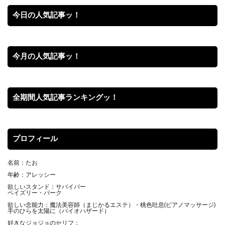
今日の人気記事ッ！
今月の人気記事ッ！
全期間人気記事ランキングッ！
プロフィール
名前：たお
年齢：アレッシー
欲しいスタンド：サバイバー
ペイズリー・パーク
欲しい念能力：魔法美容師（まじかるエステ）・桃色吐息(ピアノマッサージ)
手のひらを太陽に（バイオハザード）
好きなジョジョのセリフ：