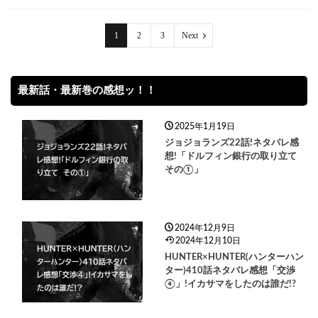
1
2
3
Next
最新話・最新巻の感想ッ！！
2025年1月19日
ジョジョランズ22話!ネタバレ感
想!「ドルフィン銀行の取り立て
その①」
2024年12月9日
2024年12月10日
HUNTER×HUNTER(ハンターハン
ター)410話ネタバレ感想「交渉
④」!イカサマをしたのは誰だ!?