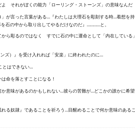
だよ それがぼくの能力「ローリング・ストーンズ」の意味なんだ
」が言った言葉がある…『わたしは大理石を彫刻する時…着想を持
を石の中から取り出してやるだけなのだ』…………と。
てから彫るのではなく すでに石の中に運命として「内在している
ンズ）』を受け入れれば「安楽」に終われたのに…
ことはできない…
かは命を落とすことになる！
何か意味があるのかもしれない…彼らの苦難が…どこかの誰かに希
眠れる奴隷』であることを祈ろう…目醒めることで何か意味のある