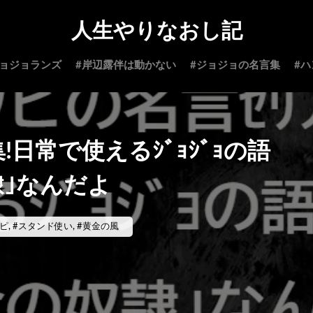
人生やりなおし記
ジョジョランズ
#岸辺露伴は動かない
#ジョジョの名言集
#
!日常で使えるｼﾞｮｼﾞｮの語
隷｣なんだよ
ピ
,
#スタンド使い
,
#黄金の風