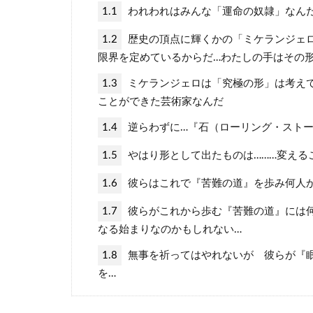
1.1
われわれはみんな「運命の奴隷」なん
1.2
歴史の頂点に輝くかの「ミケランジェロ
限界を定めているからだ…わたしの手はその形
1.3
ミケランジェロは「究極の形」は考え
ことができた芸術家なんだ
1.4
逆らわずに…『石（ローリング・ストー
1.5
やはり形として出たものは………変える
1.6
彼らはこれで『苦難の道』を歩み何人
1.7
彼らがこれから歩む『苦難の道』には
なる始まりなのかもしれない…
1.8
無事を祈ってはやれないが 彼らが『
を…