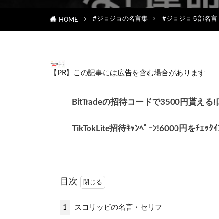
#ジョジョの名言集
#ジョジョ５部名言
HOME
【PR】この記事には広告を含む場合があります
BitTradeの招待コードで3500円
TikTokLite招待ｷｬﾝﾍﾟｰﾝ!6000円をﾁ
目次
1
スコリッピの名言・セリフ