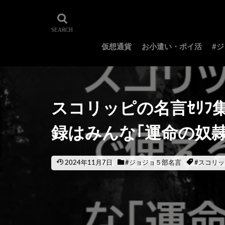
仮想通貨
お小遣い・ポイ活
#
スコリッピの名言ｾﾘﾌ集
録はみんな｢運命の奴
2024年11月7日
#ジョジョ５部名言
#スコリッ