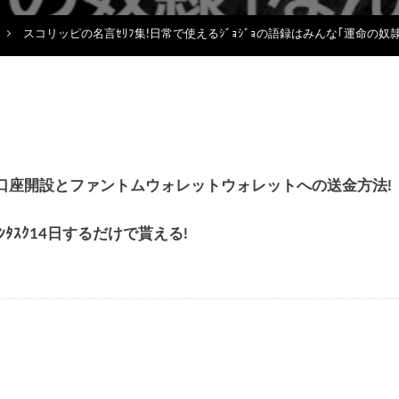
スコリッピの名言ｾﾘﾌ集!日常で使えるｼﾞｮｼﾞｮの語録はみんな｢運命の奴
貰える!口座開設とファントムウォレットウォレットへの送金方法!
ｪｯｸｲﾝﾀｽｸ14日するだけで貰える!