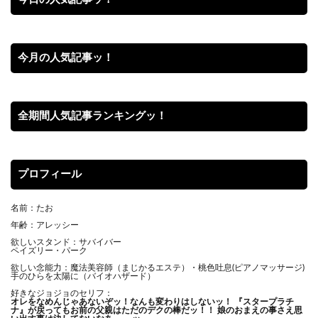
今月の人気記事ッ！
全期間人気記事ランキングッ！
プロフィール
名前：たお
年齢：アレッシー
欲しいスタンド：サバイバー
ペイズリー・パーク
欲しい念能力：魔法美容師（まじかるエステ）・桃色吐息(ピアノマッサージ)
手のひらを太陽に（バイオハザード）
好きなジョジョのセリフ：
オレをなめんじゃあないぞッ！
なんも変わりはしないッ！ 『スタープラチ
ナ』が戻ってもお前の父親はただのデクの棒だッ！！ 娘のおまえの事さえ思