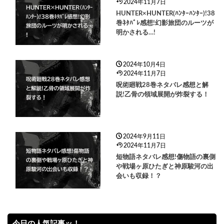
2024年11月7日
HUNTER×HUNTER(ﾊﾝﾀｰﾊﾝﾀｰ)!38
巻ﾈﾀﾊﾞﾚ感想!幻影旅団のルーツが
明かされる…!
2024年10月4日
2024年11月7日
呪術廻戦28巻ネタバレ感想と解
説!乙骨の領域展開が炸裂する！
2024年9月11日
2024年11月7日
短物語ネタバレ感想!傷物語の裏側
や戦場ヶ原ひたぎと神原駿河の出
会いも収録！？
今日の人気記事ッ！