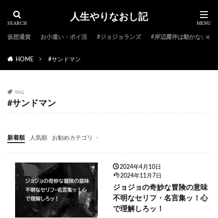
人生やりなおし記
仮想通貨
お小遣い・ポイ活
#ジョジョランズ
#岸辺露伴は動かない
HOME
#サンドマン
TAG
#サンドマン
新着順
人気順
お勧めカテゴリ
#ジョジョ特集
#ジョジョのキャラクター紹介
#ジョジョランキング
#ジョジョアニメ
#ジョジョランズ
#岸辺露伴は動かない
#ジョジョ小説
2024年4月10日
2024年11月7日
ジョジョの奇妙な冒険の意味
不明なセリフ・名言集ッ！心
で理解しろッ！