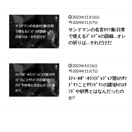
2023年11月16日
2024年11月7日
サンドマンの名言ｾﾘﾌ集!日常
で使えるｼﾞｮｼﾞｮの語録…オレ
の祈りは…それだけだ
2023年4月16日
2024年11月7日
ｽﾃｨｰﾙﾎﾞｰﾙﾗﾝ(ｼﾞｮｼﾞｮ7部)のｻﾝ
ﾄﾞﾏﾝことｻｳﾝﾄﾞﾏﾝの謎!砂のｽﾀ
ﾝﾄﾞや砂男とはなんだったの
か?