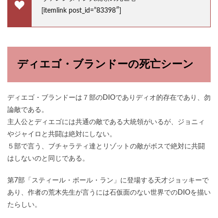
[itemlink post_id=”83398″]
ディエゴ・ブランドーの死亡シーン
ディエゴ・ブランドーは７部のDIOでありディオ的存在であり、勿
論敵である。
主人公とディエゴには共通の敵である大統領がいるが、ジョニィ
やジャイロと共闘は絶対にしない。
５部で言う、ブチャラティ達とリゾットの敵がボスで絶対に共闘
はしないのと同じである。
第7部「スティール・ボール・ラン」に登場する天才ジョッキーで
あり、作者の荒木先生が言うには石仮面のない世界でのDIOを描い
たらしい。