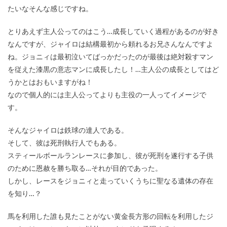
たいなそんな感じですね。
とりあえず主人公ってのはこう…成長していく過程があるのが好き
なんですが、ジャイロは結構最初から頼れるお兄さんなんですよ
ね。ジョニィは最初泣いてばっかだったのが最後は絶対殺すマン
を従えた漆黒の意志マンに成長したし！…主人公の成長としてはど
うかとはおもいますがね！
なので個人的には主人公ってよりも主役の一人ってイメージで
す。
そんなジャイロは鉄球の達人である。
そして、彼は死刑執行人でもある。
スティールボールランレースに参加し、彼が死刑を遂行する子供
のために恩赦を勝ち取る…それが目的であった。
しかし、レースをジョニィと走っていくうちに聖なる遺体の存在
を知り…？
馬を利用した誰も見たことがない黄金長方形の回転を利用したジ