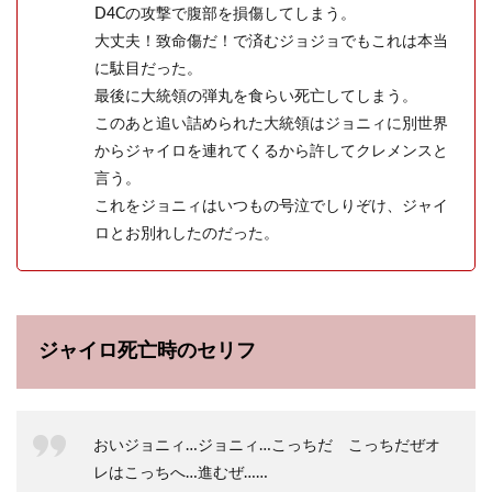
D4Cの攻撃で腹部を損傷してしまう。
大丈夫！致命傷だ！で済むジョジョでもこれは本当
に駄目だった。
最後に大統領の弾丸を食らい死亡してしまう。
このあと追い詰められた大統領はジョニィに別世界
からジャイロを連れてくるから許してクレメンスと
言う。
これをジョニィはいつもの号泣でしりぞけ、ジャイ
ロとお別れしたのだった。
ジャイロ死亡時のセリフ
おいジョニィ…ジョニィ…こっちだ こっちだぜオ
レはこっちへ…進むぜ……