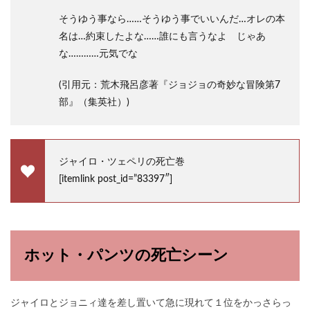
そうゆう事なら……そうゆう事でいいんだ…オレの本
名は…約束したよな……誰にも言うなよ じゃあ
な…………元気でな
(引用元：荒木飛呂彦著『ジョジョの奇妙な冒険第7
部』（集英社）)
ジャイロ・ツェペリの死亡巻
[itemlink post_id=”83397″]
ホット・パンツの死亡シーン
ジャイロとジョニィ達を差し置いて急に現れて１位をかっさらっ