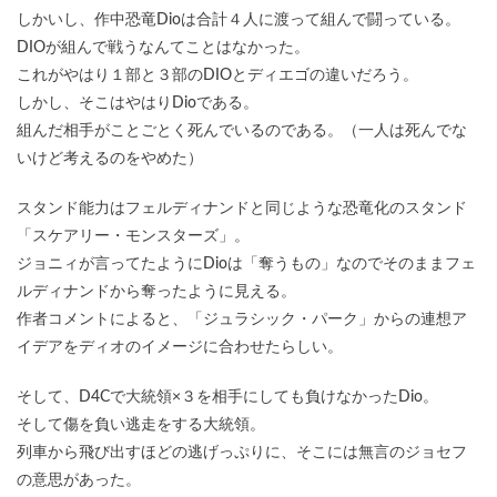
しかいし、作中恐竜Dioは合計４人に渡って組んで闘っている。
DIOが組んで戦うなんてことはなかった。
これがやはり１部と３部のDIOとディエゴの違いだろう。
しかし、そこはやはりDioである。
組んだ相手がことごとく死んでいるのである。（一人は死んでな
いけど考えるのをやめた）
スタンド能力はフェルディナンドと同じような恐竜化のスタンド
「スケアリー・モンスターズ」。
ジョニィが言ってたようにDioは「奪うもの」なのでそのままフェ
ルディナンドから奪ったように見える。
作者コメントによると、「ジュラシック・パーク」からの連想ア
イデアをディオのイメージに合わせたらしい。
そして、D4Cで大統領×３を相手にしても負けなかったDio。
そして傷を負い逃走をする大統領。
列車から飛び出すほどの逃げっぷりに、そこには無言のジョセフ
の意思があった。