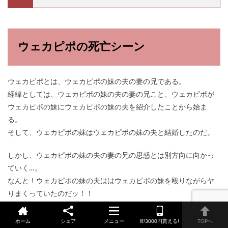
ウェカピポの死亡シーン
ウェカピポとは、ウェカピポの妹の夫の妻の兄である。
経緯としては、ウェカピポの妹の夫の妻の兄こと、ウェカピポが
ウェカピポの妹にウェカピポの妹の夫を紹介したことから始ま
る。
そして、ウェカピポの妹はウェカピポの妹の夫と結婚したのだ。
しかし、ウェカピポの妹の夫の妻の兄の思惑とは別方向に向かっ
ていく…。
なんと！ウェカピポの妹の夫ははウェカピポの妹を殴りながらヤ
りまくっていたのだッ！！
くそッ あの野郎ッ！！どこだッ！
これには温和なウェカピポの妹の夫の妻の兄もウェカピポの妹の
ホーム
シェア
メニュー
即3000円貰える!
TOPへ