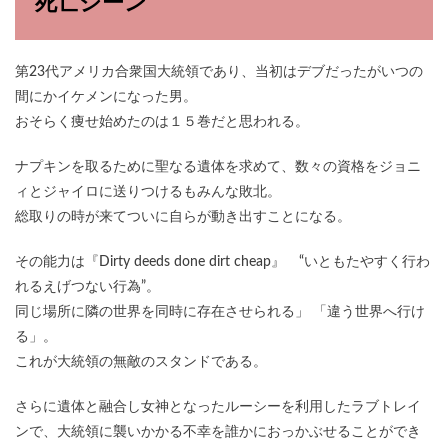
死亡シーン
第23代アメリカ合衆国大統領であり、当初はデブだったがいつの
間にかイケメンになった男。
おそらく痩せ始めたのは１５巻だと思われる。
ナプキンを取るために聖なる遺体を求めて、数々の資格をジョニ
ィとジャイロに送りつけるもみんな敗北。
総取りの時が来てついに自らが動き出すことになる。
その能力は『Dirty deeds done dirt cheap』 “いともたやすく行わ
れるえげつない行為”。
同じ場所に隣の世界を同時に存在させられる」 「違う世界へ行け
る」。
これが大統領の無敵のスタンドである。
さらに遺体と融合し女神となったルーシーを利用したラブトレイ
ンで、大統領に襲いかかる不幸を誰かにおっかぶせることができ