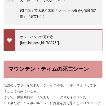
え 何… そ そんな ガハッ
(引用元：荒木飛呂彦著『ジョジョの奇妙な冒険第7
部』（集英社）)
ホットパンツの死亡巻
[itemlink post_id=”83395″]
マウンテン・ティムの死亡シーン
伝説のカウボーイであり、ジャイロやホル・ホースよりカウボー
イとして高みにいる男。
そして、優勝候補の一人であり、ルックスもイケメンだ。
３１歳だが、１４歳のルーシーに好意を抱く恐ろしいロリコンで