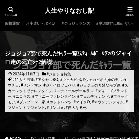
人生やりなおし記
仮想通貨
お小遣い・ポイ活
#ジョジョランズ
#岸辺露伴は動かない
ジョジョ7部で死んだｷｬﾗ一覧!ｽﾃｨｰﾙﾎﾞｰﾙﾗﾝのジャイ
ロ達の死亡ｼｰﾝ解説!
2024年11月7日
#ジョジョ特集
#11人の男達
,
#アクセルRO
,
#ウェカピポ
,
#ウェカピポの妹の夫
,
#ガ
ウチョ
,
#サンドマン
,
#ジャイロツェペリ
,
#ジョジョの奇妙なモブ達
,
#ス
カーレットヴァレンタイン
,
#スティールボールラン
,
#ディエゴブランド
ー
,
#ニコラス
,
#ファニーヴァレンタイン
,
#フェルディナンド
,
#ブラック
モア
,
#ブンブーン一家
,
#ホットパンツ
,
#マイクO
,
#マウンテンティム
,
#
マジェントマジェント
,
#リンゴォ
,
#偉大なる死
HOME
#ジョジョ特集
ジョジョ7部で死んだｷｬﾗ一覧!ｽﾃｨｰﾙﾎﾞｰﾙﾗ