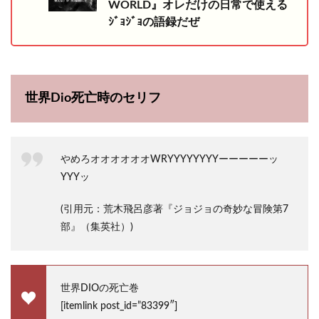
WORLD』オレだけの日常で使える
ｼﾞｮｼﾞｮの語録だぜ
世界Dio死亡時のセリフ
やめろオオオオオオWRYYYYYYYYーーーーーッ
YYYッ
(引用元：荒木飛呂彦著『ジョジョの奇妙な冒険第7
部』（集英社）)
世界DIOの死亡巻
[itemlink post_id=”83399″]