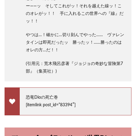
ー――ッ そしてこれがッ！それを越えた線ッ！こ
のオレがッ！！ 手に入れるこの世界への『線』だ
ッ！！
やつは…！確かに…切り刻んでやった…… ヴァレン
タインは即死だったッ 勝ったッ！……勝ったのは
オレの方…だ！！
(引用元：荒木飛呂彦著『ジョジョの奇妙な冒険第7
部』（集英社）)
恐竜Dioの死亡巻
[itemlink post_id=”83394″]