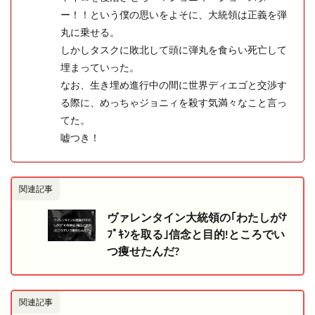
ー！！という僕の思いをよそに、大統領は正義を弾
丸に乗せる。
しかしタスクに敗北して頭に弾丸を食らい死亡して
埋まっていった。
なお、生き埋め進行中の間に世界ディエゴと交渉す
る際に、めっちゃジョニィを殺す気満々なこと言っ
てた。
嘘つき！
関連記事
ヴァレンタイン大統領の｢わたしがﾅ
ﾌﾟｷﾝを取る｣信念と目的!ところでい
つ痩せたんだ?
関連記事