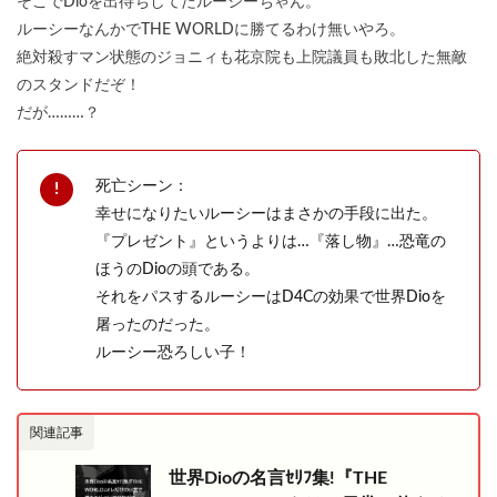
そこでDioを出待ちしてたルーシーちゃん。
ルーシーなんかでTHE WORLDに勝てるわけ無いやろ。
絶対殺すマン状態のジョニィも花京院も上院議員も敗北した無敵
のスタンドだぞ！
だが………？
死亡シーン：
幸せになりたいルーシーはまさかの手段に出た。
『プレゼント』というよりは…『落し物』…恐竜の
ほうのDioの頭である。
それをパスするルーシーはD4Cの効果で世界Dioを
屠ったのだった。
ルーシー恐ろしい子！
関連記事
世界Dioの名言ｾﾘﾌ集!『THE