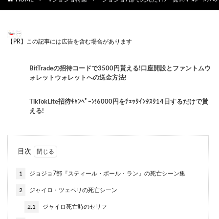
【PR】この記事には広告を含む場合があります
BitTradeの招待コードで3500円貰える!口座開設とファントムウ
ォレットウォレットへの送金方法!
TikTokLite招待ｷｬﾝﾍﾟｰﾝ!6000円をﾁｪｯｸｲﾝﾀｽｸ14日するだけで貰
える!
目次
1
ジョジョ7部『スティール・ボール・ラン』の死亡シーン集
2
ジャイロ・ツェペリの死亡シーン
2.1
ジャイロ死亡時のセリフ