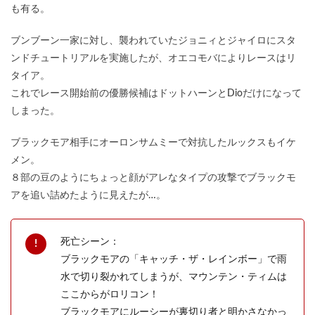
も有る。
ブンブーン一家に対し、襲われていたジョニィとジャイロにスタ
ンドチュートリアルを実施したが、オエコモバによりレースはリ
タイア。
これでレース開始前の優勝候補はドットハーンとDioだけになって
しまった。
ブラックモア相手にオーロンサムミーで対抗したルックスもイケ
メン。
８部の豆のようにちょっと顔がアレなタイプの攻撃でブラックモ
アを追い詰めたように見えたが…。
死亡シーン：
ブラックモアの「キャッチ・ザ・レインボー」で雨
水で切り裂かれてしまうが、マウンテン・ティムは
ここからがロリコン！
ブラックモアにルーシーが裏切り者と明かさなかっ