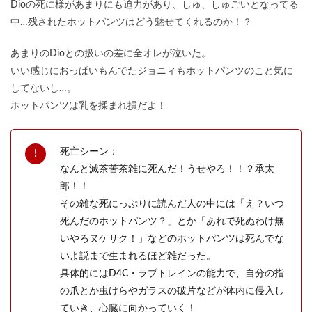
Dioの死に様があまりにも迫力があり、しゅ、しゅごいとなってる
中…残されたホットパンツはどう魅せてくれるのか！？
あまりのDioとの扱いの差に全オレが泣いた。
いい感じにおっぱいもんでたジョニィもホットパンツのこと気に
してないし…。
ホットパンツは乳を揉まれ損だよ！
死亡シーン：
なんと滅茶苦茶雑に死んだ！うせやろ！！？承太
郎！！
その雑な死にっぷりに読んだ人の中には「え？いつ
死んだのホットパンツ？」とか「あれで死ぬわけ無
いやろヌケサク！」などのホットパンツは死んでな
いよ説まで生まれるほど雑だった。
具体的にはD4C・ラブトレインの能力で、自分の指
の爪とか虫けらやガラスの破片などが体内に侵入し
ていき、心臓に向かっていく！