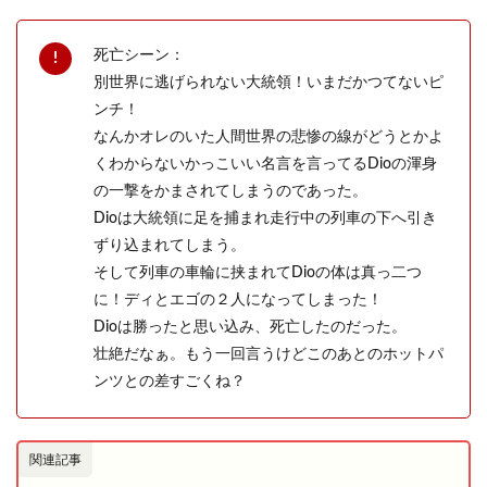
死亡シーン：
別世界に逃げられない大統領！いまだかつてないピ
ンチ！
なんかオレのいた人間世界の悲惨の線がどうとかよ
くわからないかっこいい名言を言ってるDioの渾身
の一撃をかまされてしまうのであった。
Dioは大統領に足を捕まれ走行中の列車の下へ引き
ずり込まれてしまう。
そして列車の車輪に挟まれてDioの体は真っ二つ
に！ディとエゴの２人になってしまった！
Dioは勝ったと思い込み、死亡したのだった。
壮絶だなぁ。もう一回言うけどこのあとのホットパ
ンツとの差すごくね？
関連記事