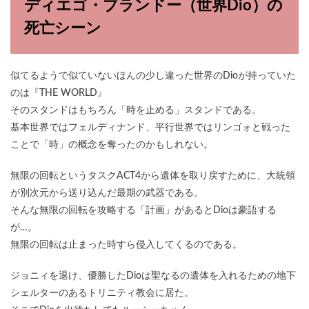
ディエゴ・ブランドー（世界Dio）の
死亡シーン
似てるようで似ていないほんの少し違った世界のDioが持っていた
のは『THE WORLD』
そのスタンドはもちろん「時を止める」スタンドである。
基本世界ではフェルディナンド、平行世界ではリンゴォと戦った
ことで「時」の概念を奪ったのかもしれない。
無限の回転というタスクACT4から遺体を取り戻すために、大統領
が別次元から送り込んだ最期の武器である。
そんな無限の回転を攻略する「計画」があるとDioは豪語する
が…。
無限の回転は止まった時すら侵入してくるのである。
ジョニィを退け、優勝したDioは聖なるの遺体を入れるための地下
シェルターのあるトリニティ教会に居た。