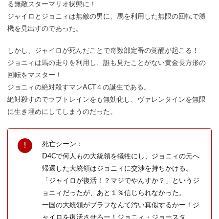
る無敵スターマリオ状態に！
ジャイロとジョニィは無敵の男に、馬を利用した無限の回転で勝
機を見出すのであった。
しかし、ジャイロが死んだことで奇数部定番の覚醒が起こる！
ジョニィは馬の走りを利用し、誰も見たことがない黄金長方形の
回転をマスター！
ジョニィの絶対殺すマンACT４の誕生である。
絶対殺すのでラブトレインをも無効化し、ヴァレンタインを無限
に生き埋めにしてしまうのだった。
死亡シーン：
D4Cで何人もの大統領を犠牲にし、ジョニィの元へ
帰還した大統領はジョニィに交渉を持ちかける。
「ジャイロが復活！？マジでやんすか？」というジ
ョニィだったが、あと１％信じられなかった。
一国の大統領がブラフなんて汚い真似するかー！ジ
ャイロを復活させろー！ジョニィ・ジョースタ