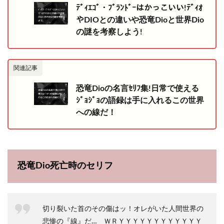
ﾃﾞｨｴｺﾞ・ﾌﾞﾗﾝﾄﾞｰはかっこいい!ﾃﾞｨｵ
やDIOとの違いや恐竜Dioと世界Dio
の謎を考察しよう!
関連記事
恐竜Dioの名言ｾﾘﾌ集!日常で使える
ｼﾞｮｼﾞｮの語録は手に入れるこの世界
への線だ！
恐竜Dio死亡時のセリフ
切り裂いた首のその傷はッ！オレがいた人間世界の
悲惨の『線』だ… ＷＲＹＹＹＹＹＹＹＹＹＹＹＹ