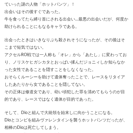
ていった謎の人物「ホットパンツ」！
出会いはその後すぐであった。
牛を食ってたら縛り首にされる出会い…最悪の出会いだが、何度か
助けられることにもなるキャラである。
出会ったときはいきなりぶち殺されそうになったが、その後はそ
こまで短気ではない。
アクセルRO戦では一人称も「オレ」から「あたし」に変わってお
り、ノリスケヒガシカタとおっぱい揉んだジョニィしか知らなか
った女性であることを隠すことをしなくなった。
おそらくルーシーを助けて遺体奪ったことで、レースをリタイア
したあたりから女であることを隠してない。
その正体は修道女であり、幼い頃犯した罪を清めてもらうのが目
的であり、レースではなく遺体が目的であった。
そして、Dioと組んで大統領を始末しに向かうことになる。
Dioとコンビを組みヴァレンタインを襲うホットパンツだったが、
相棒のDioは死亡してしまう。