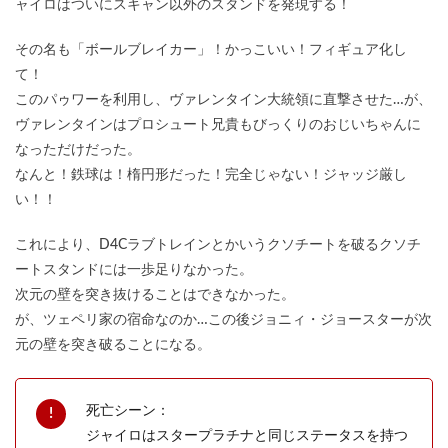
ャイロはついにスキャン以外のスタンドを発現する！
その名も「ボールブレイカー」！かっこいい！フィギュア化し
て！
このパゥワーを利用し、ヴァレンタイン大統領に直撃させた…が、
ヴァレンタインはプロシュート兄貴もびっくりのおじいちゃんに
なっただけだった。
なんと！鉄球は！楕円形だった！完全じゃない！ジャッジ厳し
い！！
これにより、D4Cラブトレインとかいうクソチートを破るクソチ
ートスタンドには一歩足りなかった。
次元の壁を突き抜けることはできなかった。
が、ツェペリ家の宿命なのか…この後ジョニィ・ジョースターが次
元の壁を突き破ることになる。
死亡シーン：
ジャイロはスタープラチナと同じステータスを持つ