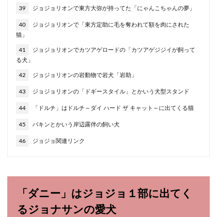
39
ジョジョリオンで東方大弥が持ってた「にゃんこちゃんの夢」
40
ジョジョリオンで「東方定助に毛を奪われて額を肉にされた
猫」
41
ジョジョリオンでカツアゲロードの「カツアゲジジイが飼って
る犬」
42
ジョジョリオンの岩動物で岩犬「岩助」
43
ジョジョリオンの「ドギースタイル」とかいう犬型スタンド
44
「ドルチ」はドルチ～ダイ ハード ザ キャット～に出てくる猫
45
バキンとかいう岸辺露伴の飼い犬
46
ジョジョ関連リンク
「ダニー」はジョジョ１部に出てく
るジョナサンの愛犬