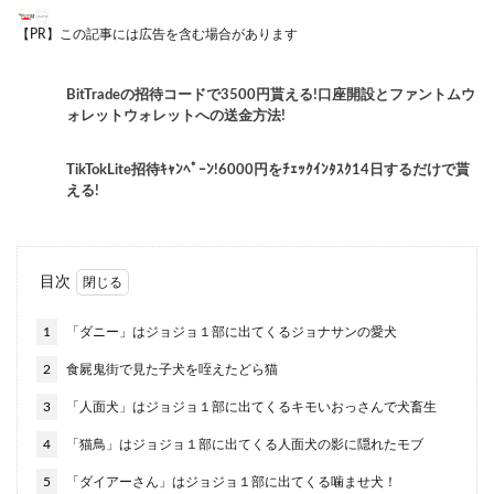
【PR】この記事には広告を含む場合があります
BitTradeの招待コードで3500円貰える!口座開設とファントムウ
ォレットウォレットへの送金方法!
TikTokLite招待ｷｬﾝﾍﾟｰﾝ!6000円をﾁｪｯｸｲﾝﾀｽｸ14日するだけで貰
える!
目次
1
「ダニー」はジョジョ１部に出てくるジョナサンの愛犬
2
食屍鬼街で見た子犬を咥えたどら猫
3
「人面犬」はジョジョ１部に出てくるキモいおっさんで犬畜生
4
「猫鳥」はジョジョ１部に出てくる人面犬の影に隠れたモブ
5
「ダイアーさん」はジョジョ１部に出てくる噛ませ犬！