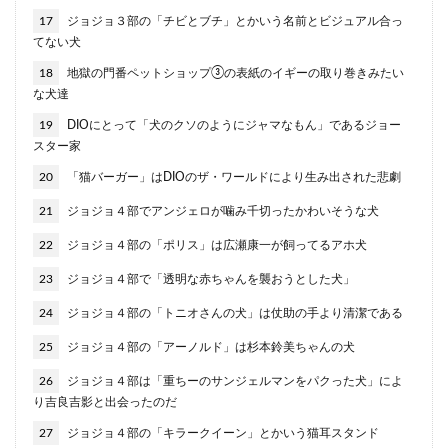
17
ジョジョ３部の「チビとブチ」とかいう名前とビジュアル合っ
てない犬
18
地獄の門番ペットショップ③の表紙のイギーの取り巻きみたい
な犬達
19
DIOにとって「犬のクソのようにジャマなもん」であるジョー
スター家
20
「猫バーガー」はDIOのザ・ワールドにより生み出された悲劇
21
ジョジョ４部でアンジェロが噛み千切ったかわいそうな犬
22
ジョジョ４部の「ポリス」は広瀬康一が飼ってるアホ犬
23
ジョジョ４部で「透明な赤ちゃんを襲おうとした犬」
24
ジョジョ４部の「トニオさんの犬」は仗助の手より清潔である
25
ジョジョ４部の「アーノルド」は杉本鈴美ちゃんの犬
26
ジョジョ４部は「重ちーのサンジェルマンをパクった犬」によ
り吉良吉影と出会ったのだ
27
ジョジョ４部の「キラークイーン」とかいう猫耳スタンド