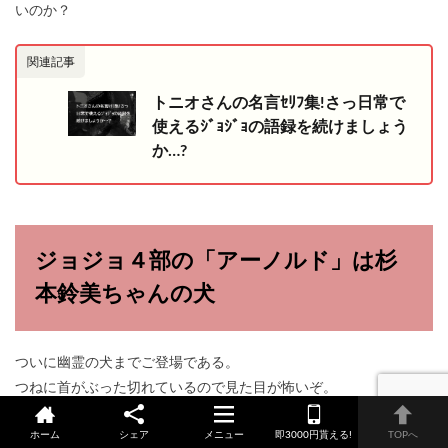
いのか？
関連記事
トニオさんの名言ｾﾘﾌ集!さっ日常で
使えるｼﾞｮｼﾞｮの語録を続けましょう
か…?
ジョジョ４部の「アーノルド」は杉
本鈴美ちゃんの犬
ついに幽霊の犬までご登場である。
つねに首がぶった切れているので見た目が怖いぞ。
杉本鈴美ちゃんの愛犬であり、露伴が最近の動かないでバキンと
ホーム
シェア
メニュー
即3000円貰える!
TOPへ
かいう犬を飼い始めたのは幼少期にアーノルドと遊んでた記憶が