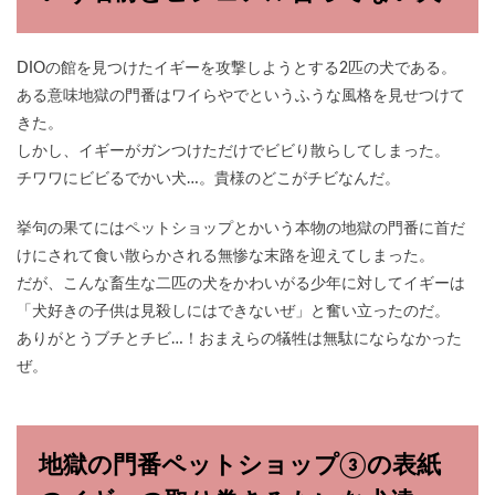
DIOの館を見つけたイギーを攻撃しようとする2匹の犬である。
ある意味地獄の門番はワイらやでというふうな風格を見せつけて
きた。
しかし、イギーがガンつけただけでビビり散らしてしまった。
チワワにビビるでかい犬…。貴様のどこがチビなんだ。
挙句の果てにはペットショップとかいう本物の地獄の門番に首だ
けにされて食い散らかされる無惨な末路を迎えてしまった。
だが、こんな畜生な二匹の犬をかわいがる少年に対してイギーは
「犬好きの子供は見殺しにはできないぜ」と奮い立ったのだ。
ありがとうブチとチビ…！おまえらの犠牲は無駄にならなかった
ぜ。
地獄の門番ペットショップ③の表紙