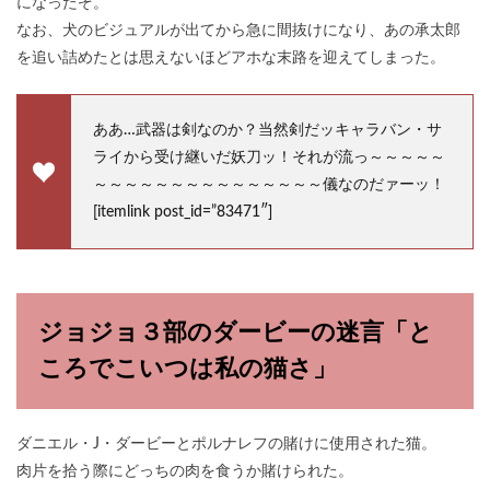
になったぞ。
なお、犬のビジュアルが出てから急に間抜けになり、あの承太郎
を追い詰めたとは思えないほどアホな末路を迎えてしまった。
ああ…武器は剣なのか？当然剣だッキャラバン・サ
ライから受け継いだ妖刀ッ！それが流っ～～～～～
～～～～～～～～～～～～～～～儀なのだァーッ！
[itemlink post_id=”83471″]
ジョジョ３部のダービーの迷言「と
ころでこいつは私の猫さ」
ダニエル・J・ダービーとポルナレフの賭けに使用された猫。
肉片を拾う際にどっちの肉を食うか賭けられた。