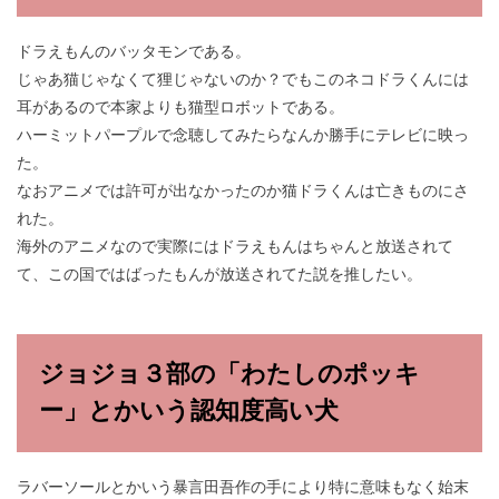
ドラえもんのバッタモンである。
じゃあ猫じゃなくて狸じゃないのか？でもこのネコドラくんには
耳があるので本家よりも猫型ロボットである。
ハーミットパープルで念聴してみたらなんか勝手にテレビに映っ
た。
なおアニメでは許可が出なかったのか猫ドラくんは亡きものにさ
れた。
海外のアニメなので実際にはドラえもんはちゃんと放送されて
て、この国ではばったもんが放送されてた説を推したい。
ジョジョ３部の「わたしのポッキ
ー」とかいう認知度高い犬
ラバーソールとかいう暴言田吾作の手により特に意味もなく始末