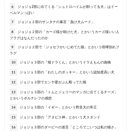
6
ジョジョ2部に出てくる「シュトロハイムが飼ってる犬」はドー
ベルマンっぽい
7
ジョジョ２部のサンタナの暴言「負け犬ムード」
8
ジョジョ２部の「カーズ様が助けた犬」とかいうカーズ様いい人
フラグはなんだったのか
9
ジョジョ２部で「ジョセフがいじめてた猫」とかいう喧嘩別れフ
ラグ
10
ジョジョ３部の「猫ドラくん」とかいうドラえもんの偽物
11
ジョジョ３部の「わたしのポッキー」とかいう認知度高い犬
12
ジョジョ３部でエンヤ婆がぶん殴ってた猫
13
ジョジョ３部の「トムとジェリーのマンガに出てくるチーズ」
とかいうポルナレフの感想
14
ジョジョ３部の「イギー」とかいう野良犬の帝王
15
ジョジョ３部の「アヌビス神」とかいう犬スタンド
16
ジョジョ３部のダービーの迷言「ところでこいつは私の猫さ」