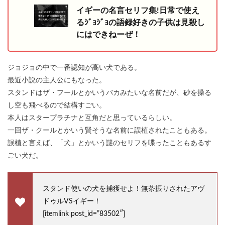
イギーの名言セリフ集!日常で使え
るｼﾞｮｼﾞｮの語録好きの子供は見殺し
にはできねーぜ！
ジョジョの中で一番認知が高い犬である。
最近小説の主人公にもなった。
スタンドはザ・フールとかいうバカみたいな名前だが、砂を操る
し空も飛べるので結構すごい。
本人はスタープラチナと互角だと思っているらしい。
一回ザ・クールとかいう賢そうな名前に誤植されたこともある。
誤植と言えば、「犬」とかいう謎のセリフを喋ったこともあるす
ごい犬だ。
スタンド使いの犬を捕獲せよ！無茶振りされたアヴ
ドゥルVSイギー！
[itemlink post_id=”83502″]