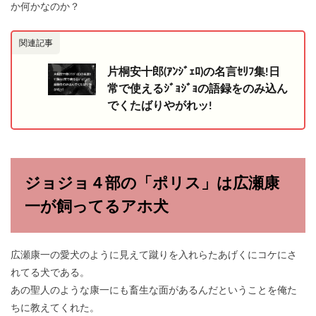
か何かなのか？
関連記事
片桐安十郎(ｱﾝｼﾞｪﾛ)の名言ｾﾘﾌ集!日
常で使えるｼﾞｮｼﾞｮの語録をのみ込ん
でくたばりやがれッ!
ジョジョ４部の「ポリス」は広瀬康
一が飼ってるアホ犬
広瀬康一の愛犬のように見えて蹴りを入れらたあげくにコケにさ
れてる犬である。
あの聖人のような康一にも畜生な面があるんだということを俺た
ちに教えてくれた。