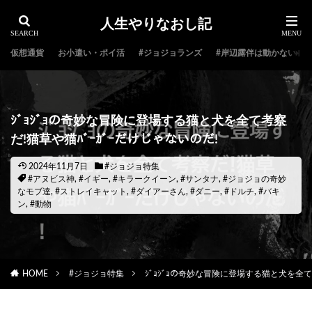
人生やりなおし記
仮想通貨
お小遣い・ポイ活
#ジョジョランズ
#岸辺露伴は動かない
ｼﾞｮｼﾞｮの奇妙な冒険に登場する猫と犬を全て考察
だ!猫草や猫ﾊﾞｰｶﾞｰだけじゃないのだ!
2024年11月7日
#ジョジョ特集
#アヌビス神
,
#イギー
,
#キラークイーン
,
#サンタナ
,
#ジョジョの奇妙
なモブ達
,
#ストレイキャット
,
#ダイアーさん
,
#ダニー
,
#ドルチ
,
#バキ
ン
,
#動物
HOME
#ジョジョ特集
ｼﾞｮｼﾞｮの奇妙な冒険に登場する猫と犬を全て