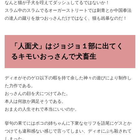
なんと猫が子犬を咥えてダッシュしてるではないか！
スラム中のスラムでるオーガーストリートでは刺青とか中国拳法
の達人の蹴りを放つおっさんだけではなく、猫も凶暴なのだ！
「人面犬」はジョジョ１部に出てく
るキモいおっさんで犬畜生
ディオがそのゲロ以下の暇を持て余した神々の遊びにより制作し
た力作である。
おっさんの顔を犬につけてみた。
本人は何故か満足そうである。
おまえの人生それで本当にいいのか。
挙句の果てにはポコの姉ちゃんに下衆なセリフを語尾にゲスとか
つけても違和感ない感じで言ってしまい、ディオにぶち殺されて
しまった。