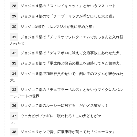
28
ジョジョ４部の「ストレイキャット」とかいうマスコット
29
ジョジョ４部ので「チープトリックが呼び出した犬と猫」
30
ジョジョ5部で「ホルマジオが瓶に詰めた猫」
31
ジョジョ５部で「チャリオッツレクイエムでおっさんと入れ替
わった犬」
32
ジョジョ５部で「ディアボロに吠えて交通事故にあわせた犬」
33
ジョジョ６部で「承太郎と徐倫の脱走を追跡してきた警察犬」
34
ジョジョ６部で加速神父のせいで「飼い主のマダムが轢かれた
犬」
35
ジョジョ７部の「チュブラーベルズ」とかいうマイクOのバル
ーンアートの世界
36
ジョジョ７部のルーシーに対する「だがメス猫がッ！」
37
ウェカピポブチギレ「呪われろ！この犬どもがァ────────
ッ」
38
ジョジョリオンで昔、広瀬康穂が飼ってた「ジョースケ」