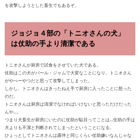
を攻撃しようとした畜生でもあるぞ。
ジョジョ４部の「トニオさんの犬」
は仗助の手より清潔である
トニオさんが厨房で試食をさせていた犬である。
仗助はこの犬がパール・ジャムで大変なことになり、トニオさん
がやべーやつだと思って攻撃してしまった。
しかし、トニオさんはきったねえ手で厨房に入ったことに怒った
のだ。
トニオさんは厨房は清潔でなければいけないと思っただけだった
んや…。
つまり犬畜生が厨房にいたのに仗助が駄目ってことは…仗助の手は
犬よりも不潔と判断されてしまったということになる。
ひょっとしてトニオさんは露伴と同じくらい仗助嫌いなんじゃな