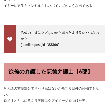
イギーに更生キャンセルされたボインゴのような男である。
徐倫の元彼はクズなのか？思ったより良いやつなの
か？
[itemlink post_id=”83366″]
徐倫の弁護した悪徳弁護士【6部】
耳と謎の前髪部分で角刈り感はないが角刈り以外の何物でもな
い。
ロメオとともに角刈り界隈にクズイメージをつけた男。