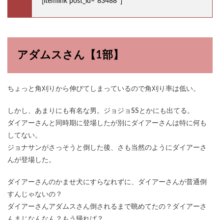
[itemlink post_id=”83488″]
アダムスさん【1部】
ちょっと角刈りから伸びてしまっているので角刈り率は低い。
しかし、あまりにも有名な男。ジョジョSSとかにも出てる。
ダイアーさんと同時期に登場したが別にダイアーさんは特に何も
してない。
ジョナサンがさっそうと倒した後、さも当然のようにダイアーさ
んが登場した。
ダイアーさんのかませ犬にすらなれずに、ダイアーさんが普通倒
すんじゃないの？
ダイアーさんアダムスさん倒されるまで眺めてたの？ダイアーさ
んまじなんなん？もう帰れば？