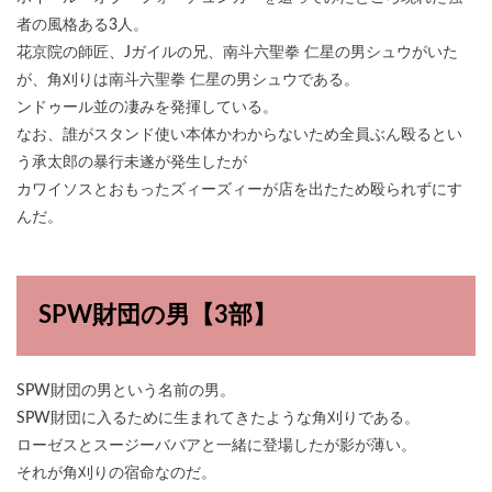
者の風格ある3人。
花京院の師匠、Jガイルの兄、南斗六聖拳 仁星の男シュウがいた
が、角刈りは南斗六聖拳 仁星の男シュウである。
ンドゥール並の凄みを発揮している。
なお、誰がスタンド使い本体かわからないため全員ぶん殴るとい
う承太郎の暴行未遂が発生したが
カワイソスとおもったズィーズィーが店を出たため殴られずにす
んだ。
SPW財団の男【3部】
SPW財団の男という名前の男。
SPW財団に入るために生まれてきたような角刈りである。
ローゼスとスージーババアと一緒に登場したが影が薄い。
それが角刈りの宿命なのだ。