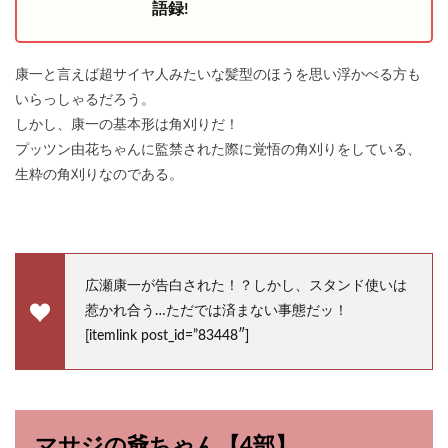
語録!
康一と言えば超サイヤ人みたいな髪型のほうを思い浮かべる方も
いらっしゃるだろう。
しかし、康一の基本形は角刈りだ！
プッツン由花ちゃんに監禁された際に覚悟の角刈りをしている、
生粋の角刈りなのである。
広瀬康一が告白された！？しかし、スタンド使いは
惹かれ合う…ただでは済まない事態だッ！
[itemlink post_id=”83448″]
マサジの爺ちゃん【4部】