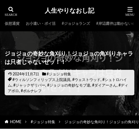
人生やりなおし記
仮想通貨
お小遣い・ポイ活
#ジョジョランズ
#岸辺露伴は動かない
ジョジョの奇妙な角刈り！ジョジョの角刈りキャラ
は只者じゃないぜッ！！
2024年11月7日
#ジョジョ特集
#ウィルソンフィリップス上院議員
,
#ウェストウッド
,
#シュトロハイ
ム
,
#ジャックザリパー
,
#ジョジョの奇妙なモブ達
,
#ダイアーさん
,
#ディ
アボロ
,
#ポルナレフ
HOME
#ジョジョ特集
ジョジョの奇妙な角刈り！ジョジョの角刈り