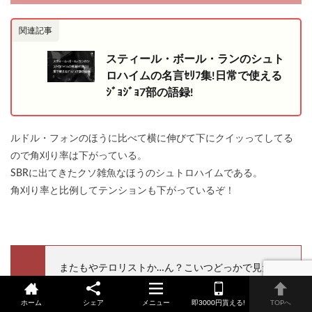
関連記事
スティール・ボール・ランのシュト
ロハイムの名言ｾﾘﾌ集!日常で使える
ｼﾞｮｼﾞｮ7部の語録!
ルドル・フォンのほうに比べて横に伸びて下にクイッってしてる
ので角刈り率は下がっている。
SBRに出てきたクソ雑魚なほうのシュトロハイムである。
角刈り率と比例してテンションも下がっているぞ！
またもやテロリストか…ん？こいつどっかで見たこ
とあるぞ…テンションが低いが…コイツはまさ
か！？
ホーム
シェア
メニュー
即3000円貰える!
TOPへ