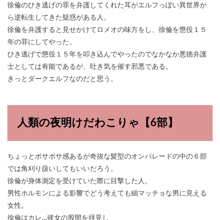
徐倫のひき逃げの罪を弁護してくれた耳がエルフっぽい異世界か
ら逆転生してきた疑惑がある人。
徐倫を弁護すると見せかけてロメオの味方をし、徐倫を懲役１５
年の罪にしてやった。
ひき逃げで懲役１５年を叩き込んでやったのでなかなか悪徳弁護
士としては有能であるが、吐き気を催す邪悪である。
きっとダークエルフなのだと思う。
人類の夜明けだわこりゃ【6部】
ちょっとボサボサ感あるが奇抜な髪型のオンパレードの中の６部
では角刈り扱いしてもいいだろう。
徐倫が身体測定を受けていた際に目撃した人。
男性ホルモンによる影響でどう考えても細マッチョな男に見える
女性。
徐倫はカレ…彼女の股間を拝見し