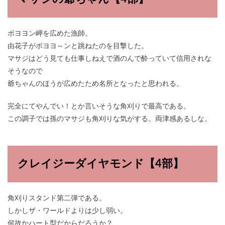
ボヨヨン岬を広めた漁師。
由花子がボヨヨ～ンと跳ねたのを目撃した。
マサジはどう見ても仕事しねえで酒のんで酔っていて信用されな
そうなので
爺ちゃんのほうが広めたため名所となったと思われる。
完全にてやんでい！とか言いそうな角刈りで最高である。
この調子では孫のマサジも角刈りな気がする。両津感あるしな。
クレイジーダイヤモンド【4部】
角刈りスタンド第二弾である。
しかしザ・ワールドよりは少し弱い。
何故かハート型だからだろうか？