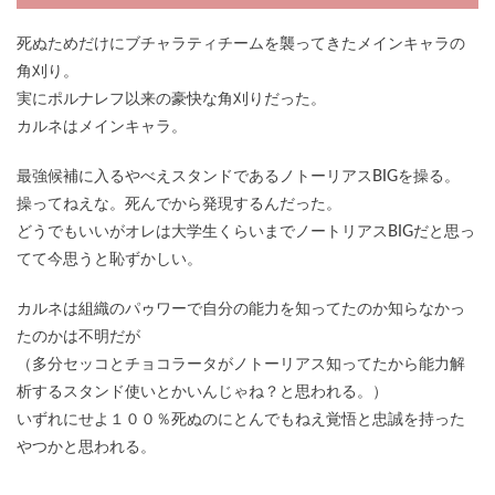
死ぬためだけにブチャラティチームを襲ってきたメインキャラの
角刈り。
実にポルナレフ以来の豪快な角刈りだった。
カルネはメインキャラ。
最強候補に入るやべえスタンドであるノトーリアスBIGを操る。
操ってねえな。死んでから発現するんだった。
どうでもいいがオレは大学生くらいまでノートリアスBIGだと思っ
てて今思うと恥ずかしい。
カルネは組織のパゥワーで自分の能力を知ってたのか知らなかっ
たのかは不明だが
（多分セッコとチョコラータがノトーリアス知ってたから能力解
析するスタンド使いとかいんじゃね？と思われる。）
いずれにせよ１００％死ぬのにとんでもねえ覚悟と忠誠を持った
やつかと思われる。