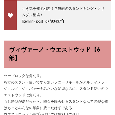
吐き気を催す邪悪！？無敵のスタンドキング・クリ
ムゾン登場！
[itemlink post_id=”83437″]
ヴィヴァーノ・ウエストウッド【6
部】
ツーブロックな角刈り。
相方のスタンド使いですら無いソニーリキールがアルティメット
ジョルノ・ジョバァーナみたいな髪型なのに、スタンド使いのウ
エストウッドは角刈り。
もし髪型が逆だったら、隕石を降らせるスタンドなんて強烈な物
はもっとみんなの印象に残ったはずである。
ウエストウッドがモブっぽいのは角刈りのせい。