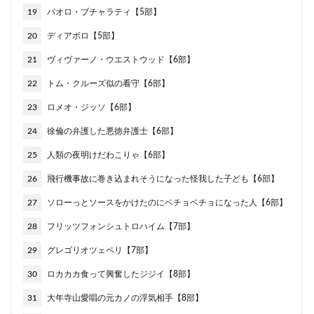
19
パオロ・ブチャラティ【5部】
20
ディアボロ【5部】
21
ヴィヴァーノ・ウエストウッド【6部】
22
トム・クルーズ似の看守【6部】
23
ロメオ・ジッソ【6部】
24
徐倫の弁護した悪徳弁護士【6部】
25
人類の夜明けだわこりゃ【6部】
26
飛行機事故に巻き込まれそうになった怪我した子ども【6部】
27
ソローっとソースをかけたのにベチョベチョになった人【6部】
28
フリッツフォンシュトロハイム【7部】
29
グレゴリオツェペリ【7部】
30
ロカカカ食って興奮したジジイ【8部】
31
大年寺山愛唱の元カノの浮気相手【8部】