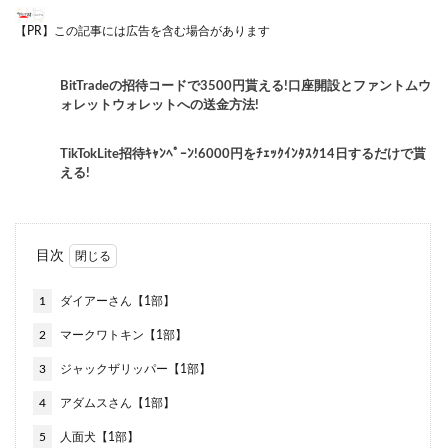
【PR】この記事には広告を含む場合があります
BitTradeの招待コードで3500円貰える!口座開設とファントムウ
ォレットウォレットへの送金方法!
TikTokLite招待ｷｬﾝﾍﾟｰﾝ!6000円をﾁｪｯｸｲﾝﾀｽｸ14日するだけで貰
える!
目次
1
ダイアーさん【1部】
2
マークワトキン【1部】
3
ジャックザリッパー【1部】
4
アダムスさん【1部】
5
人面犬【1部】