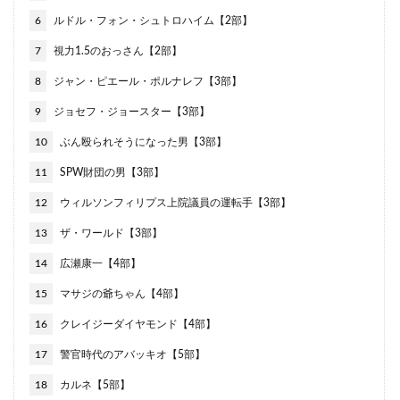
6
ルドル・フォン・シュトロハイム【2部】
7
視力1.5のおっさん【2部】
8
ジャン・ピエール・ポルナレフ【3部】
9
ジョセフ・ジョースター【3部】
10
ぶん殴られそうになった男【3部】
11
SPW財団の男【3部】
12
ウィルソンフィリプス上院議員の運転手【3部】
13
ザ・ワールド【3部】
14
広瀬康一【4部】
15
マサジの爺ちゃん【4部】
16
クレイジーダイヤモンド【4部】
17
警官時代のアバッキオ【5部】
18
カルネ【5部】