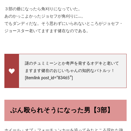
３部の爺になったら角刈りになっていた。
あのかっこよかったジョセフが角刈りに…。
でもダンディだな。そう思わずにいられないところがジョセフ・
ジョースター老いてますます健在なのである。
謎のチュミミーンとか奇声を発するオデキと老いて
ますます健在のおじいちゃんの知的なバトルッ！
[itemlink post_id=”83465″]
ぶん殴られそうになった男【3部】
ホイール・オブ・フォーチュンカーを追ってみたところ現れた強