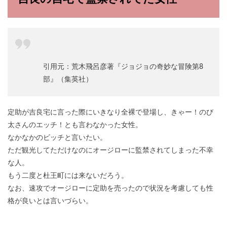
引用元：荒木飛呂彦著『ジョジョの奇妙な冒険第8
部』（集英社）
定助が吉良宅に言った際にいきなり全裸で登場し、きゃー！のび
太さんのエッチ！とも言わなかった女性。
なかなかのビッチと言いたい。
ただ観光してただけなのにオージローに監禁されてしまった不幸
な人。
もう二度と杜王町には来ないだろう。
なお、速攻でオージローに定助を売ったので状況を考慮しても性
格が良いとは言いづらい。