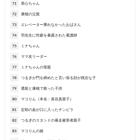
71
美心ちゃん
72
康穂の父親
73
エレベーター乗れなかったおばさん
74
羽先生に性癖を暴露された看護師
75
ミナちゃん
76
ママ友リーダー
77
ミナちゃんの母親
78
つるぎが門を締めたと言い張る顔が残念な子
79
透龍と康穂で救った子供
80
マコりん（本名：喜谷真亜子）
81
定助の血が口に入ったチンピラ
82
つるぎのスタンドの暴走被害者親子
83
マコりんの娘