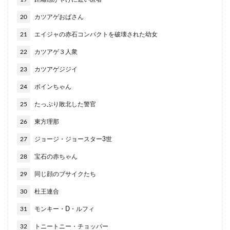
20
カツアゲおばさん
21
エイジャの赤石コンパクトを破壊された幼女
22
カツアゲ３人衆
23
カツアゲジジイ
24
ボインちゃん
25
たっぷり敗北した警官
26
東方理那
27
ジョージ・ジョースター3世
28
宝石の赤ちゃん
29
同じ顔のブサイクたち
30
杜王連合
31
モンキー・D・ルフィ
32
トニートニー・チョッパー