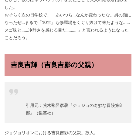
しかし、彼らはポリバケツの中を見たことで大人の階段を踏み出
した。
おそらく次の日学校で、「あいつら…なんか変わったな。男の顔に
なったぜ…まるで「10年」も修羅場をくぐり抜けて来たような……
スゴ味と……冷静さを感じる目だ……… 」と言われるようになった
ことだろう。
吉良吉輝（吉良吉影の父親）
引用元：荒木飛呂彦著『ジョジョの奇妙な冒険第8
部』（集英社）
ジョジョリオンにおける吉良吉影の父親。故人。