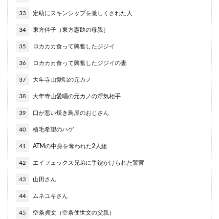
33
定助にスキンシップを激しくされた人
34
東方伴子（東方憲助の母親）
35
ロカカカ食って興奮したジジイ
36
ロカカカ食って興奮したジジイの妻
37
大年寺山愛唱の元カノ
38
大年寺山愛唱の元カノの浮気相手
39
口が悪い焼き鳥屋のおじさん
40
植毛希望のハゲ
41
ATMの中身を奪われた2人組
42
エイフェックス兄弟に手錠かけられた警官
43
山田さん
44
ムネユキさん
45
空条貞文（空条仗世文の父親）