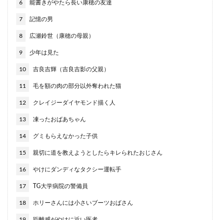
6
能書きがやたら長い康穂の友達
7
記憶の男
8
広瀬鈴世（康穂の母親）
9
少年は見た
10
吉良吉輝（吉良吉影の父親）
11
毛を額の肉の部分以外奪われた猫
12
クレイジーダイヤモンド描く人
13
凍ったおばあちゃん
14
グミもらえなかった子供
15
親切に道を教えようとしたらキレられたおじさん
16
やけにダンディなタクシー運転手
17
TG大学病院の警備員
18
ホリーさんには小さいブーツおばさん
19
距離感がやけに近い医者