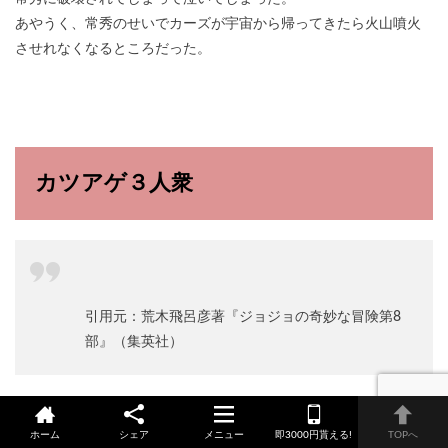
あやうく、常秀のせいでカーズが宇宙から帰ってきたら火山噴火
させれなくなるところだった。
カツアゲ３人衆
引用元：荒木飛呂彦著『ジョジョの奇妙な冒険第8
部』（集英社）
８部の杜王町の中でも見た目からして性格が悪い３人組。
その煽りセンスは管理人も一目置いている。
ホーム
シェア
メニュー
即3000円貰える!
TOPへ