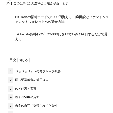
【PR】この記事には広告を含む場合があります
BitTradeの招待コードで3500円貰える!口座開設とファントムウ
ォレットウォレットへの送金方法!
TikTokLite招待ｷｬﾝﾍﾟｰﾝ!6000円をﾁｪｯｸｲﾝﾀｽｸ14日するだけで貰
える!
目次
1
ジョジョリオンのモブキャラ概要
2
同じ髪型服装の親子３人
3
のどが渇く警官
4
帽子屋SBRの店主
5
吉良の自宅で監禁されてた女性