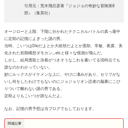
引用元：荒木飛呂彦著『ジョジョの奇妙な冒険第8
部』（集英社）
オージローと上階、下階に分かれたテクニカルバトルの真っ最中
に定助の記憶によぎった謎の男。
当時、こいつはDioだよとか大統領だよとか憲助、常敏、夜露、美
化された初期構想ダモカン…etcと様々な憶測が飛んだ。
しかし、結局透龍と決着がつきそうなこれを書いてる現時点でも
誰なのかわかっていない。
妙にルックスがイケメンな上に、やけに凄みがあり、セリフがな
いし何をしたわけでもないのにジョジョリオン読者の脳裏にこび
りついて離れない謎の男である。
定助よりもこいつが誰なんだよ。
なお、記憶の男予想は当ブログでもしております。
関連記事