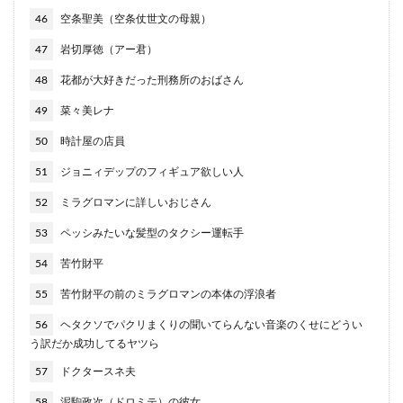
46
空条聖美（空条仗世文の母親）
47
岩切厚徳（アー君）
48
花都が大好きだった刑務所のおばさん
49
菜々美レナ
50
時計屋の店員
51
ジョニィデップのフィギュア欲しい人
52
ミラグロマンに詳しいおじさん
53
ペッシみたいな髪型のタクシー運転手
54
苦竹財平
55
苦竹財平の前のミラグロマンの本体の浮浪者
56
ヘタクソでパクリまくりの聞いてらんない音楽のくせにどうい
う訳だか成功してるヤツら
57
ドクタースネ夫
58
泥駒政次（ドロミテ）の彼女