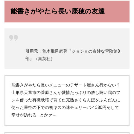
能書きがやたら長い康穂の友達
引用元：荒木飛呂彦著『ジョジョの奇妙な冒険第8
部』（集英社）
能書きがやたら長いメニューのデザート屋さん行かない？
山形県天童市の菅原さんが愛情たっぷりの放し飼い鶏のフ
ンを使った有機栽培で育てた完熟さくらんぼをふんだんに
使った星空の下での初キスの味チェリーパイ580円そして
幸せが訪れる…とかァ～