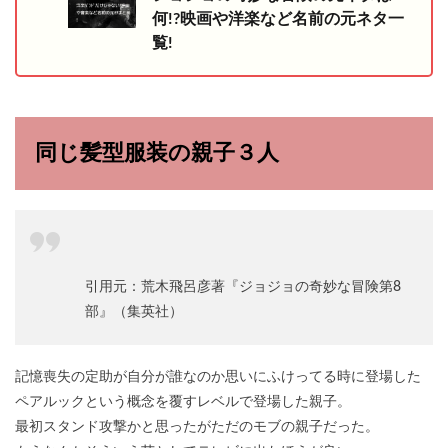
何!?映画や洋楽など名前の元ネタ一
覧!
同じ髪型服装の親子３人
引用元：荒木飛呂彦著『ジョジョの奇妙な冒険第8
部』（集英社）
記憶喪失の定助が自分が誰なのか思いにふけってる時に登場した
ペアルックという概念を覆すレベルで登場した親子。
最初スタンド攻撃かと思ったがただのモブの親子だった。