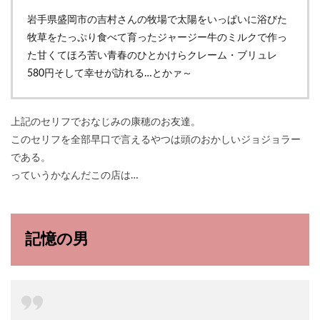
岩手県盛岡市の吉村さんの牧場で太陽をいっぱいに浴びた
牧草をたっぷり食べて育ったジャージー牛のミルクで作っ
た甘くてほろ苦い青春のひとかけらクレーム・ブリュレ
580円そして幸せが訪れる…とかァ～
上記のセリフでおなじみの康穂のお友達。
このセリフを全部早口で言えるやつは頭のおかしいジョジョラー
である。
っていうかなんだこの店は…
記憶の男