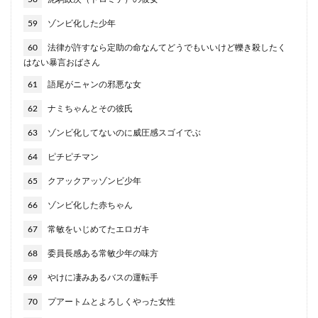
59
ゾンビ化した少年
60
法律が許すなら定助の命なんてどうでもいいけど轢き殺したく
はない暴言おばさん
61
語尾がニャンの邪悪な女
62
ナミちゃんとその彼氏
63
ゾンビ化してないのに威圧感スゴイでぶ
64
ピチピチマン
65
クアックアッゾンビ少年
66
ゾンビ化した赤ちゃん
67
常敏をいじめてたエロガキ
68
委員長感ある常敏少年の味方
69
やけに凄みあるバスの運転手
70
プアートムとよろしくやった女性