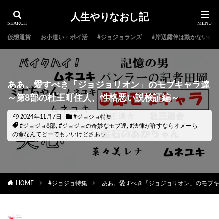
人生やりなおし記
仮想通貨
お小遣い・ポイ活
#ジョジョランズ
#岸辺露伴は動かない
ああ。愛すべき「ジョジョリオン」のモブキャラ達
～第8部の杜王町住人、性格悪い説検証編～
2024年11月7日
#ジョジョ特集
#ジョジョ8部
,
#ジョジョの奇妙なモブ達
,
#法律が許すならオメーら
の命なんてどーでもいいけどさあッ
HOME
#ジョジョ特集
ああ。愛すべき「ジョジョリオン」のモブキ