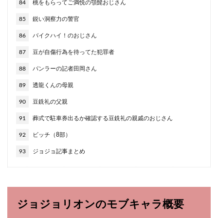
84
桃をもらってご満悦の顎髭おじさん
85
鋭い洞察力の警官
86
バイクハイ！のおじさん
87
豆が自傷行為を待ってた犯罪者
88
パンラーの記者田岡さん
89
透龍くんの母親
90
豆銑礼の父親
91
葬式で駐車券出るか確認する豆銑礼の親戚のおじさん
92
ビッチ（8部）
93
ジョジョ記事まとめ
ジョジョリオンのモブキャラ概要