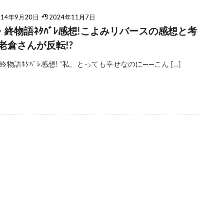
014年9月20日
2024年11月7日
・終物語ﾈﾀﾊﾞﾚ感想!こよみリバースの感想と考
!老倉さんが反転!?
終物語ﾈﾀﾊﾞﾚ感想! “私、とっても幸せなのに――こん […]