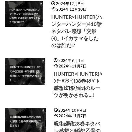
2024年12月9日
2024年12月10日
HUNTER×HUNTER(ハ
ンターハンター)410話
ネタバレ感想「交渉
④」!イカサマをした
のは誰だ!?
2024年9月4日
2024年11月7日
HUNTER×HUNTER(ﾊ
ﾝﾀｰﾊﾝﾀｰ)!38巻ﾈﾀﾊﾞﾚ
感想!幻影旅団のルー
ツが明かされる…!
2024年10月4日
2024年11月7日
呪術廻戦28巻ネタバ
レ感想と解説!乙骨の