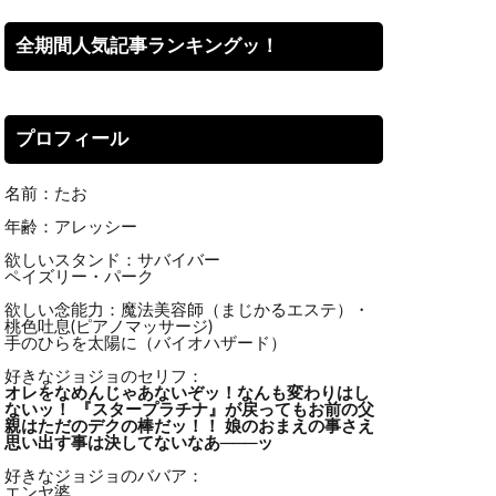
全期間人気記事ランキングッ！
プロフィール
名前：たお
年齢：アレッシー
欲しいスタンド：サバイバー
ペイズリー・パーク
欲しい念能力：魔法美容師（まじかるエステ）・
桃色吐息(ピアノマッサージ)
手のひらを太陽に（バイオハザード）
好きなジョジョのセリフ：
オレをなめんじゃあないぞッ！
なんも変わりはし
ないッ！ 『スタープラチナ』が戻ってもお前の父
親はただのデクの棒だッ！！ 娘のおまえの事さえ
思い出す事は決してないなあ───ッ
好きなジョジョのババア：
エンヤ婆