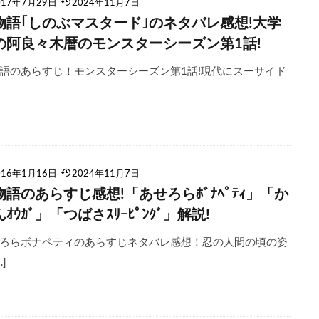
017年7月29日
2024年11月7日
物語｢しのぶマスタード｣のネタバレ感想!大学
の阿良々木暦のモンスターシーズン第1話!
語のあらすじ！モンスターシーズン第1話!現代にスーサイド
016年1月16日
2024年11月7日
物語のあらすじ感想!「あせろらﾎﾞﾅﾍﾟﾃｨ」「か
ｵｳｶﾞ」「つばさｽﾘｰﾋﾟﾝｸﾞ」解説!
ろらボナペティのあらすじネタバレ感想！忍の人間の頃の姿
…]