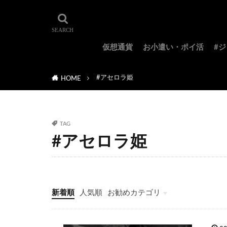
仮想通貨
お小遣い・ポイ活
#
#アセロラ姫
HOME
TAG
#アセロラ姫
新着順
人気順
お勧めカテゴリ
#ジョジョ特集
#ジョジョのキャラクター紹介
#ジョジョランキング
#ジョジョアニメ
#ジョジョランズ
#岸辺露伴は動かない
#ジョジョ小説