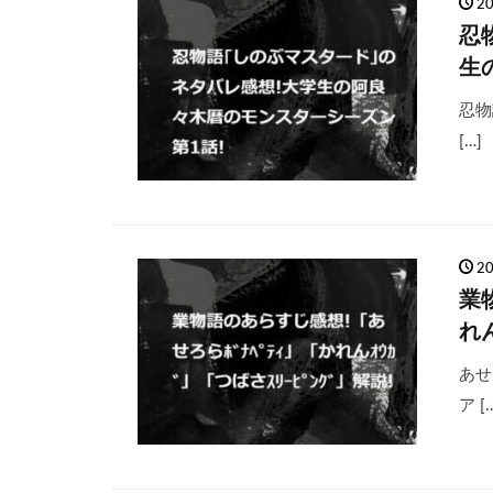
2
忍
生
忍物
[…]
2
業
れん
あせ
ア [