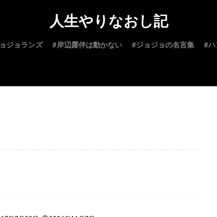
人生やりなおし記
ジョジョランズ
#岸辺露伴は動かない
#ジョジョの名言集
#