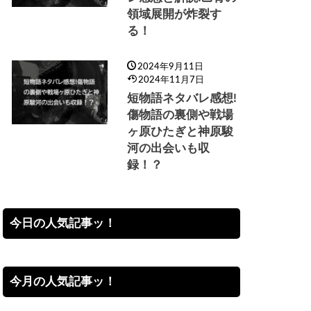
領域展開が炸裂す
る！
2024年9月11日
2024年11月7日
短物語ネタバレ感想!
傷物語の裏側や戦場
ヶ原ひたぎと神原駿
河の出会いも収
録！？
今日の人気記事ッ！
今月の人気記事ッ！