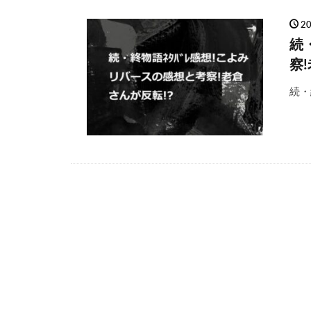
2
続
察
続・