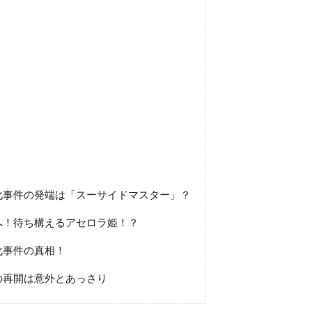
化事件の発端は「スーサイドマスター」？
へ！待ち構えるアセロラ姫！？
化事件の真相！
の再開は意外とあっさり