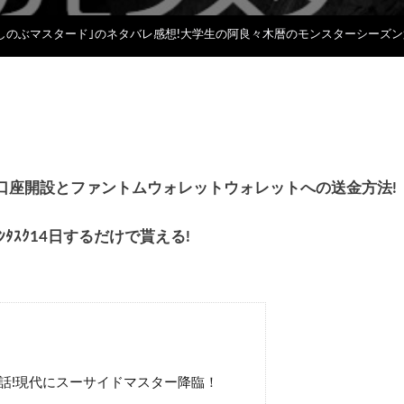
しのぶマスタード｣のネタバレ感想!大学生の阿良々木暦のモンスターシーズン
貰える!口座開設とファントムウォレットウォレットへの送金方法!
ｪｯｸｲﾝﾀｽｸ14日するだけで貰える!
話!現代にスーサイドマスター降臨！