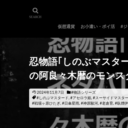
仮想通貨
お小遣い・ポイ活
#
忍物語｢しのぶマスター
の阿良々木暦のモンス
2024年11月7日
#物語シリーズ
#しのぶマスタード
,
#アセロラ姫
,
#スーサイドマスタ
#戦場ヶ原ひたぎ
,
#日傘星雨
,
#神原駿河
,
#老倉育
,
#臥煙