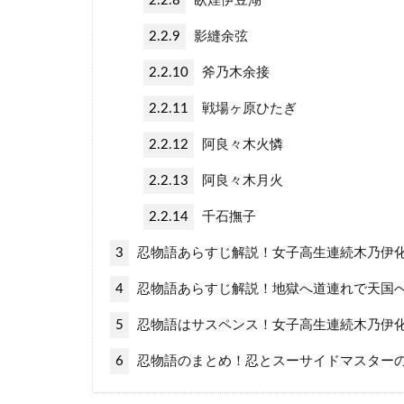
2.2.8
臥煙伊豆湖
2.2.9
影縫余弦
2.2.10
斧乃木余接
2.2.11
戦場ヶ原ひたぎ
2.2.12
阿良々木火憐
2.2.13
阿良々木月火
2.2.14
千石撫子
3
忍物語あらすじ解説！女子高生連続木乃伊
4
忍物語あらすじ解説！地獄へ道連れで天国
5
忍物語はサスペンス！女子高生連続木乃伊
6
忍物語のまとめ！忍とスーサイドマスター