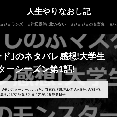
人生やりなおし記
ジョジョランズ
#岸辺露伴は動かない
#ジョジョの名言集
#
ド｣のネタバレ感想!大学生
ターシーズン第1話!
ー
,
#モンスターシーズン
,
#八九寺真宵
,
#影縫余弦
,
#忍物語
,
#忍野忍
,
伊豆湖
,
#貼交帰依
,
#阿良々木暦
,
#食飼命日子