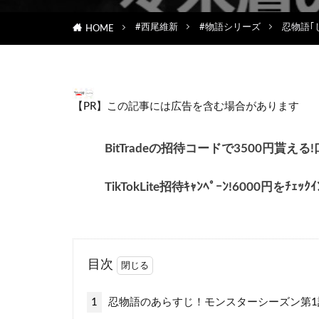
#西尾維新
#物語シリーズ
忍物語｢
HOME
【PR】この記事には広告を含む場合があります
BitTradeの招待コードで3500円
TikTokLite招待ｷｬﾝﾍﾟｰﾝ!6000円をﾁ
目次
1
忍物語のあらすじ！モンスターシーズン第1