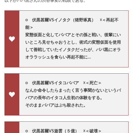
以下がパパ黒さんの渋谷事変の戦績である。
○ 伏黒甚爾VSイノタク（猪野琢真） ☓
＜再起不
能＞
変態仮面と化してババアとその孫と戦い、後輩にい
いところ見せちゃおうとし、術式の変態仮面を使用
して善戦していたイノタクだったが、パパ黒にオラ
オララッシュを食らい再起不能に…
○ 伏黒甚爾VSイタコババア ☓
＜死亡＞
なんか命令したらまったく言う事聞かないというバ
バアの長年のイタコ人生初の体験をする。
そのままババアはぶち殺された。
○ 伏黒甚爾VS遊雲（５億） ☓＜破壊＞