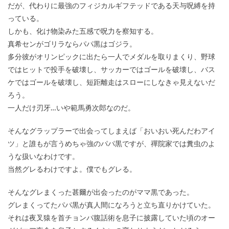
だが、代わりに最強のフィジカルギフテッドである天与呪縛を持
っている。
しかも、化け物染みた五感で呪力を察知する。
真希センがゴリラならパパ黒はゴジラ。
多分彼がオリンピックに出たら一人でメダルを取りまくり、野球
ではヒットで投手を破壊し、サッカーではゴールを破壊し、バス
ケではゴールを破壊し、短距離走はスローにしなきゃ見えないだ
ろう。
一人だけ刃牙…いや範馬勇次郎なのだ。
そんなグラップラーで出会ってしまえば「おいおい死んだわアイ
ツ」と誰もが言うめちゃ強のパパ黒ですが、禪院家では糞虫のよ
うな扱いなわけです。
当然グレるわけですよ。僕でもグレる。
そんなグレまくった甚爾が出会ったのがママ黒であった。
グレまくってたパパ黒が真人間になろうと立ち直りかけていた。
それは夜叉猿を首チョンパ腹話術を息子に披露していた頃のオー