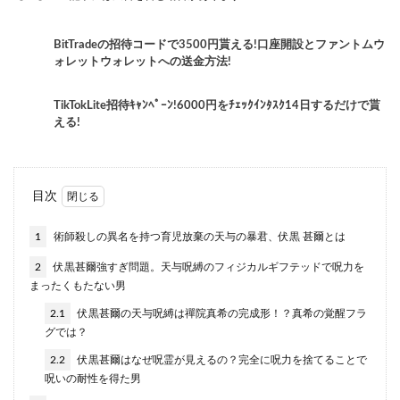
BitTradeの招待コードで3500円貰える!口座開設とファントムウ
ォレットウォレットへの送金方法!
TikTokLite招待ｷｬﾝﾍﾟｰﾝ!6000円をﾁｪｯｸｲﾝﾀｽｸ14日するだけで貰
える!
目次
1
術師殺しの異名を持つ育児放棄の天与の暴君、伏黒 甚爾とは
2
伏黒甚爾強すぎ問題。天与呪縛のフィジカルギフテッドで呪力を
まったくもたない男
2.1
伏黒甚爾の天与呪縛は禪院真希の完成形！？真希の覚醒フラ
グでは？
2.2
伏黒甚爾はなぜ呪霊が見えるの？完全に呪力を捨てることで
呪いの耐性を得た男