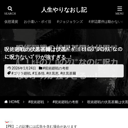
人生やりなおし記
仮想通貨
お小遣い・ポイ活
#ジョジョランズ
#岸辺露伴は動かない
呪術廻戦の伏黒甚爾は伏黒ﾊﾟﾊﾟ！ﾋﾓのﾌﾟﾛのｸｽﾞなの
に呪力ないｺﾞﾘﾗが強すぎる…!
2026年1月24日
#呪術廻戦の考察
#ゴリラ廻戦
,
#五条悟
,
#伏黒恵
,
#伏黒甚爾
HOME
#呪術廻戦
#呪術廻戦の考察
呪術廻戦の伏黒甚爾は伏黒ﾊﾟ
【PR】この記事には広告を含む場合があります