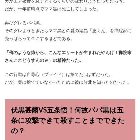
ガがエア夜食を息子とするくらいの変わりようだっただろう。
だが、十年前時点でママ黒は死亡してしまった。
再びグレるパパ黒。
そのグレようときたらママ黒との愛の結晶「恵くん」を禅院家に
売っぱらって金にするほどである。
「俺のような猿から、こんなエリートが生まれたやんけ！禅院家
さんこれどうすんのｗ」の精神だった。
この行動は自尊心（プライド）は捨てた…はずだった。
だが、実は捨てていなかったために彼は敗北を知ったのだった。
伏黒甚爾VS五条悟！何故パパ黒は五
条に攻撃できて殺すことまでできた
の？