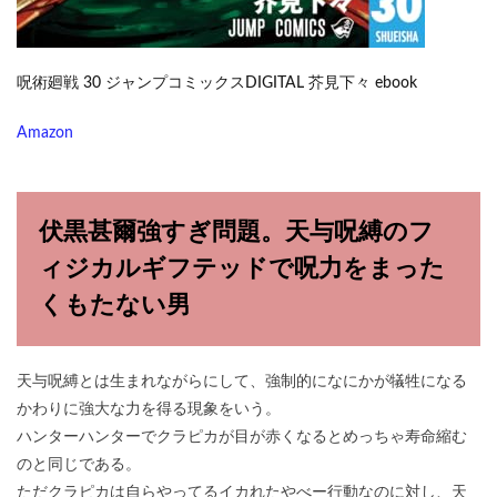
呪術廻戦 30 ジャンプコミックスDIGITAL 芥見下々 ebook
Amazon
伏黒甚爾強すぎ問題。天与呪縛のフ
ィジカルギフテッドで呪力をまった
くもたない男
天与呪縛とは生まれながらにして、強制的になにかが犠牲になる
かわりに強大な力を得る現象をいう。
ハンターハンターでクラピカが目が赤くなるとめっちゃ寿命縮む
のと同じである。
ただクラピカは自らやってるイカれたやべー行動なのに対し、天