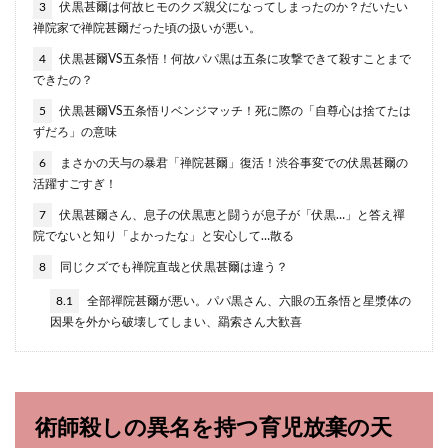
3
伏黒甚爾は何故ヒモのクズ親父になってしまったのか？だいたい
禅院家で禅院甚爾だった頃の扱いが悪い。
4
伏黒甚爾VS五条悟！何故パパ黒は五条に攻撃できて殺すことまで
できたの？
5
伏黒甚爾VS五条悟リベンジマッチ！死に際の「自尊心は捨てたは
ずだろ」の意味
6
まさかの天与の暴君「禅院甚爾」復活！渋谷事変での伏黒甚爾の
活躍すごすぎ！
7
伏黒甚爾さん、息子の伏黒恵と闘うが息子が「伏黒…」と答え禪
院でないと知り「よかったな」と安心して…散る
8
同じクズでも禅院直哉と伏黒甚爾は違う？
8.1
全部禪院甚爾が悪い。パパ黒さん、六眼の五条悟と星漿体の
因果を外から破壊してしまい、羂索さん大歓喜
術師殺しの異名を持つ育児放棄の天