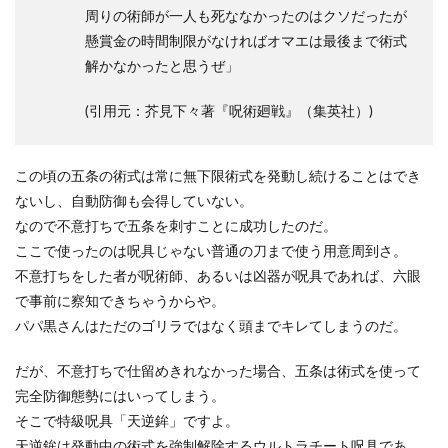
周りの術師が一人も死ななかったのはクソだったが
懸賞金の時間制限がなければオマエは最後まで術式
解かなかったと思うぜ」
(引用元：芥見下々著『呪術廻戦』（集英社）)
この頃の五条の術式は常に無下限術式を発動し続けることはでき
ないし、自動防御も会得していない。
なので不意打ちで五条を刺すことに成功したのだ。
ここで使ったのは呪具じゃない普通の刀まで使う用意周到さ。
不意打ちをした者が呪術師、あるいは凶器が呪具であれば、六眼
で事前に察知できちゃうからや。
パパ黒さんはただのゴリラではなく頭までキレてしまうのだ。
だが、不意打ちで仕留めきれなかった場合、五条は術式を使って
完全防御態勢にはいってしまう。
そこで特級呪具「天逆鉾」ですよ。
天逆鉾は発動中の術式を強制解除するウルトラチート呪具であ