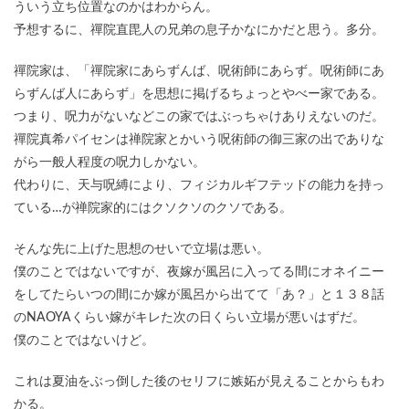
ういう立ち位置なのかはわからん。
予想するに、禪院直毘人の兄弟の息子かなにかだと思う。多分。
禪院家は、「禪院家にあらずんば、呪術師にあらず。呪術師にあ
らずんば人にあらず」を思想に掲げるちょっとやべー家である。
つまり、呪力がないなどこの家ではぶっちゃけありえないのだ。
禪院真希パイセンは禅院家とかいう呪術師の御三家の出でありな
がら一般人程度の呪力しかない。
代わりに、天与呪縛により、フィジカルギフテッドの能力を持っ
ている…が禅院家的にはクソクソのクソである。
そんな先に上げた思想のせいで立場は悪い。
僕のことではないですが、夜嫁が風呂に入ってる間にオネイニー
をしてたらいつの間にか嫁が風呂から出てて「あ？」と１３８話
のNAOYAくらい嫁がキレた次の日くらい立場が悪いはずだ。
僕のことではないけど。
これは夏油をぶっ倒した後のセリフに嫉妬が見えることからもわ
かる。