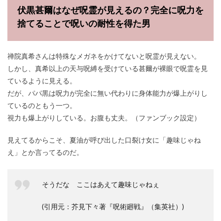
伏黒甚爾はなぜ呪霊が見えるの？完全に呪力を
捨てることで呪いの耐性を得た男
禅院真希さんは特殊なメガネをかけてないと呪霊が見えない。
しかし、真希以上の天与呪縛を受けている甚爾が裸眼で呪霊を見
ているように見える。
だが、パパ黒は呪力が完全に無い代わりに身体能力が爆上がりし
ているのともう一つ。
視力も爆上がりしている。お腹も丈夫。（ファンブック設定）
見えてるからこそ、夏油が呼び出した口裂け女に「趣味じゃね
え」とか言ってるのだ。
そうだな ここはあえて趣味じゃねぇ
(引用元：芥見下々著『呪術廻戦』（集英社）)