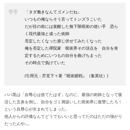
「タダ働きなんてゴメンだね」
いつもの俺ならそう言ってトンズラこいた
だが目の前には覚醒した無下限呪術の使い手 恐ら
く現代最強と成った術師
否定したくなった捩じ伏せてみたくなった
俺を否定した禪院家 呪術界その頂点を 自分を肯
定するためにいつもの自分を曲げちまった
その時点で負けていた
(引用元：芥見下々著『呪術廻戦』（集英社）)
パパ黒は「自尊心は捨てたはず」なのに、最強の術師となって復
活した五条を倒し、自分をゴミ屑扱いした呪術界に復讐したろ！
という自尊心が生まれてしまった。
他人からの評価なんてどうでもいいと思ってたのはただの強がり
だったんや…。