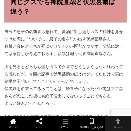
同じクズでも禅院直哉と伏黒甚爾は
違う？
自分の息子の名前すら忘れて、夏油に対し煽りカスの精神を見せ
つけた際に「ついでに」息子の名を思い出す伏黒甚爾さん。
真希と真依どっちが死にかけてるのか区別がつかず、父親に対し
ては家督しか考えておらず、親類は煽り倒す禅院直哉さん。
上を見るとどっちも煽りカスでクズでどうしようもない終わって
る感じだが、今回の記事で伏黒甚爾のほうはグレてただけで実は
結構息子想いしてたことがわかったでしょう。
伏黒姓を名乗ってるってことは、婿養子になったパパ黒はママ黒
さんが死亡した後にも終了届出してないってことでもある。
よほど好きだったんだろう。
NAOYAさんはすでに男尊女卑ムーブを初登場でかましてくれてお
り、「おいおいアイツ死んだわ」としか思われてないが…もしかし
ホーム
シェア
メニュー
即3000円貰える!
TOPへ