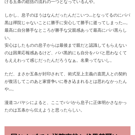
ける五条の総括の流れの一つとなっているんや。
しかし、息子のほうはなんだったんだこいつ…となってるのにパパ
黒は禪院じゃないことに勝手に安心して勝手に逝ってしまった…。
最高に自分勝手なところが勝手な父親感あって最高にパパ黒らし
い。
安心はしたものの息子からは最後まで親だと認識してもらえない
のは因果応報感あるけど、パパ黒的にも自分をパパと思わなくて
もええわって感じだったんだろうなぁ。名乗ってないし。
ただ、まさか五条が封印されて、術式至上主義の直毘人との契約
が復活してこのあと家督争いに巻き込まれるとは思わなかったん
や…。
漫道コバヤシによると、ここでパパから息子に正体明かさなかっ
たのは五条から伝えようと思ったらしい。