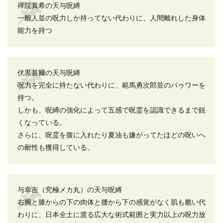
禪院真希の天与呪縛
一般人並の呪力しか持ってない代わりに、人間離れした身体
能力を持つ
伏黒甚爾の天与呪縛
呪力を完全に持たない代わりに、範馬勇次郎並のパゥワーを
持つ。
しかも、呪縛の強化によって五感で呪霊を認識できるまで鋭
くなっている。
さらに、呪霊を腹に入れたり夏油も嫌がってたほどの呪いへ
の耐性も獲得している。
与幸吉（究極メカ丸）の天与呪縛
右腕と膝からの下の肉体と腰から下の感覚がなく肌も脆い代
わりに、日本全土に渡る広大な術式範囲と実力以上の呪力放