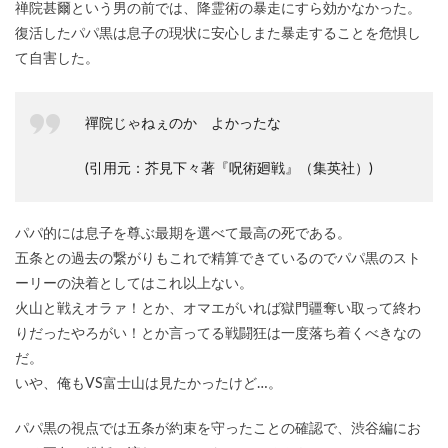
禅院甚爾という男の前では、降霊術の暴走にすら効かなかった。
復活したパパ黒は息子の現状に安心しまた暴走することを危惧し
て自害した。
禪院じゃねぇのか よかったな
(引用元：芥見下々著『呪術廻戦』（集英社）)
パパ的には息子を尊ぶ最期を選べて最高の死である。
五条との過去の繋がりもこれで精算できているのでパパ黒のスト
ーリーの決着としてはこれ以上ない。
火山と戦えオラァ！とか、オマエがいれば獄門疆奪い取って終わ
りだったやろがい！とか言ってる戦闘狂は一度落ち着くべきなの
だ。
いや、俺もVS富士山は見たかったけど…。
パパ黒の視点では五条が約束を守ったことの確認で、渋谷編にお