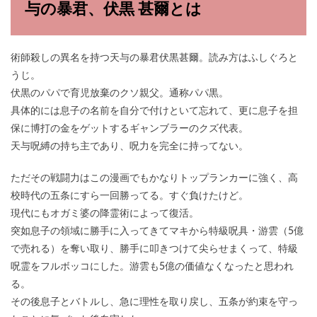
与の暴君、伏黒 甚爾とは
術師殺しの異名を持つ天与の暴君伏黒甚爾。読み方はふしぐろと
うじ。
伏黒のパパで育児放棄のクソ親父。通称パパ黒。
具体的には息子の名前を自分で付けといて忘れて、更に息子を担
保に博打の金をゲットするギャンブラーのクズ代表。
天与呪縛の持ち主であり、呪力を完全に持ってない。
ただその戦闘力はこの漫画でもかなりトップランカーに強く、高
校時代の五条にすら一回勝ってる。すぐ負けたけど。
現代にもオガミ婆の降霊術によって復活。
突如息子の領域に勝手に入ってきてマキから特級呪具・游雲（5億
で売れる）を奪い取り、勝手に叩きつけて尖らせまくって、特級
呪霊をフルボッコにした。游雲も5億の価値なくなったと思われ
る。
その後息子とバトルし、急に理性を取り戻し、五条が約束を守っ