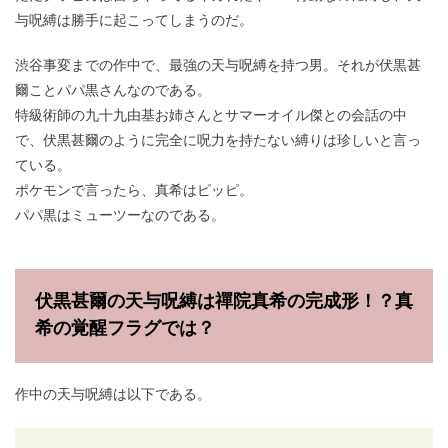
与呪縛は勝手に起こってしまうのだ。
渋谷事変までの作中で、最強の天与呪縛を持つ男。それが伏黒甚
爾ことパパ黒さんなのである。
特級術師の九十九由基お姉さんとサマーオイル傑との会話の中
で、伏黒甚爾のように完全に呪力を持たない縛りは珍しいと言っ
ている。
ポケモンで言ったら、真希はピッピ。
パパ黒はミューツーなのである。
伏黒甚爾の天与呪縛は禪院真希の完成形！？真
希の覚醒フラグでは？
作中の天与呪縛は以下である。