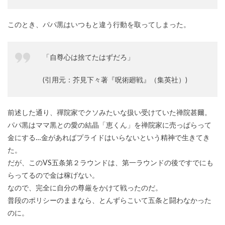
このとき、パパ黒はいつもと違う行動を取ってしまった。
「自尊心は捨てたはずだろ」
(引用元：芥見下々著『呪術廻戦』（集英社）)
前述した通り、禪院家でクソみたいな扱い受けていた禅院甚爾。
パパ黒はママ黒との愛の結晶「恵くん」を禅院家に売っぱらって
金にする…金があればプライドはいらないという精神で生きてき
た。
だが、このVS五条第２ラウンドは、第一ラウンドの後ですでにも
らってるので金は稼げない。
なので、完全に自分の尊厳をかけて戦ったのだ。
普段のポリシーのままなら、とんずらこいて五条と闘わなかった
のに。