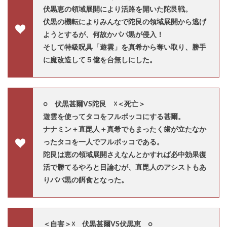
伏黒恵の領域展開により活路を開いた陀艮戦。
伏黒の機転によりみんなで陀艮の領域展開から逃げ
ようとするが、何故かパパ黒が侵入！
そして特級呪具「遊雲」を真希から奪い取り、勝手
に魔改造して５億を台無しにした。
○ 伏黒甚爾VS陀艮 ☓
＜死亡＞
遊雲を使ってタコをフルボッコにする甚爾。
ナナミン＋直毘人＋真希でもまったく歯が立たなか
ったタコを一人でフルボッコである。
陀艮は恵の領域展開さえなんとかすれば必中効果復
活で勝てるやろと目論むが、直毘人のアシストもあ
りパパ黒の餌食となった。
＜自害＞☓ 伏黒甚爾VS伏黒恵 ○