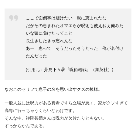
ここで面倒事は避けたい 親に恵まれたな
だがその恵まれたオマエらが呪術も使えねぇ俺みた
いな猿に負けたってこと
長生きしたきゃ忘れんな
あー 恵って そうだったそうだった 俺が名付け
たんだった
(引用元：芥見下々著『呪術廻戦』（集英社）)
なおこのセリフで息子の名を思い出すクズの模様。
一般人並には呪力がある真希ですら立場が悪く、家がクソすぎて
高専に行っちゃうくらいなわけです。
そんな中、禅院甚爾さんは呪力が欠片たりともない。
すっからかんである。