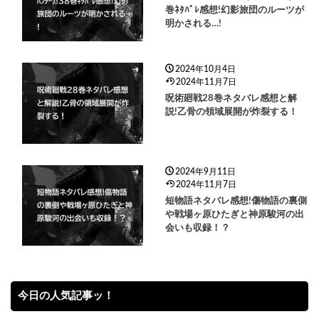
巻ﾈﾀﾊﾞﾚ感想!幻影旅団のルーツが
明かされる…!
2024年10月4日
2024年11月7日
呪術廻戦28巻ネタバレ感想と解
説!乙骨の領域展開が炸裂する！
2024年9月11日
2024年11月7日
短物語ネタバレ感想!傷物語の裏側
や戦場ヶ原ひたぎと神原駿河の出
会いも収録！？
今日の人気記事ッ！