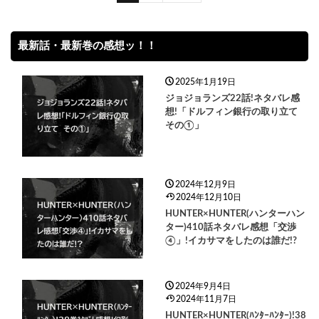
最新話・最新巻の感想ッ！！
2025年1月19日
ジョジョランズ22話!ネタバレ感
想!「ドルフィン銀行の取り立て
その①」
2024年12月9日
2024年12月10日
HUNTER×HUNTER(ハンターハン
ター)410話ネタバレ感想「交渉
④」!イカサマをしたのは誰だ!?
2024年9月4日
2024年11月7日
HUNTER×HUNTER(ﾊﾝﾀｰﾊﾝﾀｰ)!38