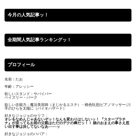
今月の人気記事ッ！
全期間人気記事ランキングッ！
プロフィール
名前：たお
年齢：アレッシー
欲しいスタンド：サバイバー
ペイズリー・パーク
欲しい念能力：魔法美容師（まじかるエステ）・桃色吐息(ピアノマッサージ)
手のひらを太陽に（バイオハザード）
好きなジョジョのセリフ：
オレをなめんじゃあないぞッ！
なんも変わりはしないッ！ 『スタープラチ
ナ』が戻ってもお前の父親はただのデクの棒だッ！！ 娘のおまえの事さえ思
い出す事は決してないなあ───ッ
好きなジョジョのババア：