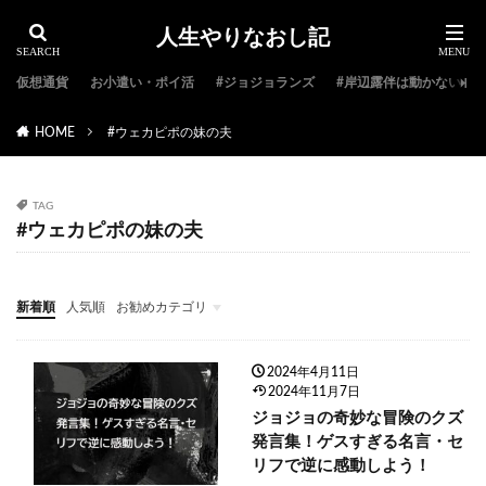
人生やりなおし記
仮想通貨
お小遣い・ポイ活
#ジョジョランズ
#岸辺露伴は動かない
HOME
#ウェカピポの妹の夫
TAG
#ウェカピポの妹の夫
新着順
人気順
お勧めカテゴリ
#ジョジョ特集
#ジョジョのキャラクター紹介
#ジョジョランキング
#ジョジョアニメ
#ジョジョランズ
#岸辺露伴は動かない
#ジョジョ小説
2024年4月11日
2024年11月7日
ジョジョの奇妙な冒険のクズ
発言集！ゲスすぎる名言・セ
リフで逆に感動しよう！