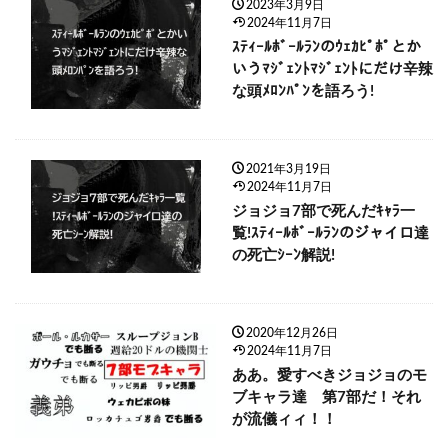
2023年3月9日
2024年11月7日
ｽﾃｨｰﾙﾎﾞｰﾙﾗﾝのｳｪｶﾋﾟﾎﾟとか
いうﾏｼﾞｪﾝﾄﾏｼﾞｪﾝﾄにだけ辛辣
な頭ﾒﾛﾝﾊﾟﾝを語ろう!
2021年3月19日
2024年11月7日
ジョジョ7部で死んだｷｬﾗ一
覧!ｽﾃｨｰﾙﾎﾞｰﾙﾗﾝのジャイロ達
の死亡ｼｰﾝ解説!
2020年12月26日
2024年11月7日
ああ。愛すべきジョジョのモ
ブキャラ達 第7部だ！それ
が流儀ィィ！！