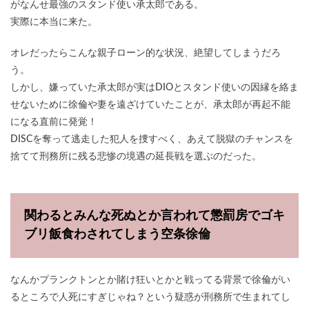
がなんせ最強のスタンド使い承太郎である。
実際に本当に来た。
オレだったらこんな親子ローン的な状況、絶望してしまうだろ
う。
しかし、嫌っていた承太郎が実はDIOとスタンド使いの因縁を絡ま
せないために徐倫や妻を遠ざけていたことが、承太郎が再起不能
になる直前に発覚！
DISCを奪って逃走した犯人を捜すべく、あえて脱獄のチャンスを
捨てて刑務所に残る悲惨の境遇の延長戦を選ぶのだった。
関わるとみんな死ぬとか言われて懲罰房でゴキ
ブリ飯食わされてしまう空条徐倫
なんかプランクトンとか賭け狂いとかと戦ってる背景で徐倫がい
るところで人死にすぎじゃね？という疑惑が刑務所で生まれてし