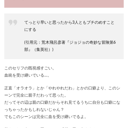
てっとり早いと思ったから3人ともブチのめすこと
にする
(引用元：荒木飛呂彦著『ジョジョの奇妙な冒険第6
部』（集英社）)
このセリフの既視感すごい。
血統を受け継いでいる…。
正直「オラオラ」とか「やれやれだわ」とかの口癖より、このシ
ーンで完全に親子だわって思った。
だってその辺は親の口癖だからそれ見てるうちに自分も口癖にな
っちゃったかもしれないじゃん？
でもこのシーンは完全に血を受け継いでるよ。