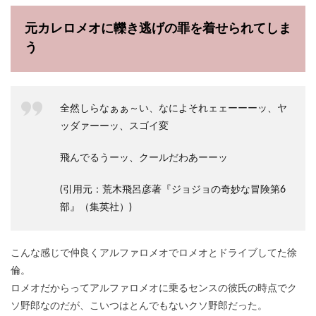
元カレロメオに轢き逃げの罪を着せられてしま
う
全然しらなぁぁ～い、なによそれェェーーーッ、ヤ
ッダァーーッ、スゴイ変
飛んでるうーッ、クールだわあーーッ
(引用元：荒木飛呂彦著『ジョジョの奇妙な冒険第6
部』（集英社）)
こんな感じで仲良くアルファロメオでロメオとドライブしてた徐
倫。
ロメオだからってアルファロメオに乗るセンスの彼氏の時点でク
ソ野郎なのだが、こいつはとんでもないクソ野郎だった。