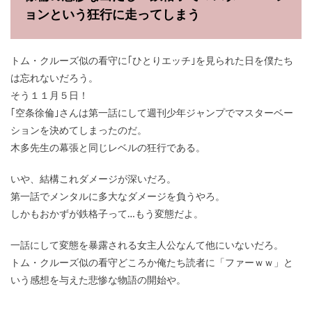
ョンという狂行に走ってしまう
トム・クルーズ似の看守に｢ひとりエッチ｣を見られた日を僕たち
は忘れないだろう。
そう１１月５日！
｢空条徐倫｣さんは第一話にして週刊少年ジャンプでマスターベー
ションを決めてしまったのだ。
木多先生の幕張と同じレベルの狂行である。
いや、結構これダメージが深いだろ。
第一話でメンタルに多大なダメージを負うやろ。
しかもおかずが鉄格子って…もう変態だよ。
一話にして変態を暴露される女主人公なんて他にいないだろ。
トム・クルーズ似の看守どころか俺たち読者に「ファーｗｗ」と
いう感想を与えた悲惨な物語の開始や。