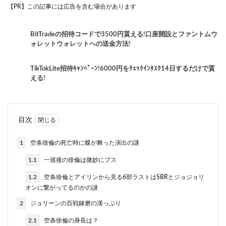
【PR】この記事には広告を含む場合があります
BitTradeの招待コードで3500円貰える!口座開設とファントムウ
ォレットウォレットへの送金方法!
TikTokLite招待ｷｬﾝﾍﾟｰﾝ!6000円をﾁｪｯｸｲﾝﾀｽｸ14日するだけで貰
える!
目次
1
空条徐倫の死亡時に蝶が舞った演出の謎
1.1
一巡後の徐倫は微妙にブス
1.2
空条徐倫とアイリンから見る6部ラストはSBRとジョジョリ
オンに繋がってるのかの謎
2
ジョリーンの百戦錬磨の漢っぷり
2.1
空条徐倫の身長は？