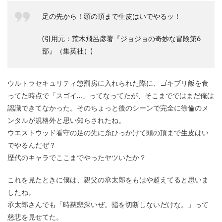
足の先から！頭の頂まで生皮はいでやるッ！
(引用元：荒木飛呂彦著『ジョジョの奇妙な冒険第6
部』（集英社）)
ウルトラセキュリティ懲罰房に入れられた際に、ゴキブリ飯を食
ってた時点で「スゴイ…」ってなってたが、そこまでではまだ俺は
認識できてなかった。そのちょっと後のシーンで完全に徐倫のメ
ンタルが規格外と思い知らされたね。
ウエストウッド看守の足の先に糸ひっかけて頭の頂まで生皮はい
でやるんだぜ？
歴代のキャラでここまでやったヤツいたか？
これを見たときに僕は、親父の承太郎をもはや超えてると思いま
したね。
承太郎さんでも「時慈悲深いぜ。指を切断しないだけな。」って
慈悲を見せてた。