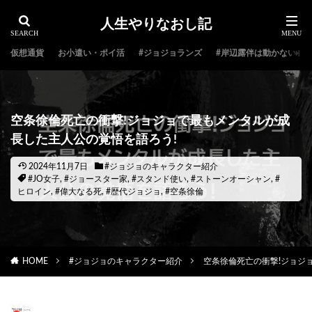
人生やりなおし記
仮想通貨
お小遣い・ポイ活
#ジョジョランズ
#岸辺露伴は動かない
空条徐倫死亡の衝撃!ジョジョで最もメンタルが成
長した主人公の覚悟を語ろう!
2024年11月7日
#ジョジョのキャラクター紹介
#JO女子
,
#ジョースター家
,
#スタンド使い
,
#ストーンオーシャン
,
#
ヒロイン
,
#偉大なる死
,
#歴代ジョジョ
,
#空条徐倫
HOME
#ジョジョのキャラクター紹介
空条徐倫死亡の衝撃!ジョジ