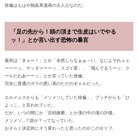
徐倫はもはや熱血系漫画の主人公なのだ。
「足の先から！頭の頂まで生皮はいでやる
ッ！」とか言い出す恐怖の暴言
最初は「きゃー！」とか「全然しらなぁぁ～い、なによそれェェ
ーーーッ、ヤッダァーーッ、スゴイ変」、「飛んでるうーッ、ク
ールだわあーーッ」とか言っていた徐倫。
完全に普通のガラの悪い系のただのギャルだった。
エルメェスからも「メソメソしていた徐倫」、プッチからも「ひ
よっこ」と言われていた。
だが、いつの間にか「百戦錬磨」とか漢の中の漢の評価。
メソメソ…？誰が？ってなっていた。
おそらく決定的にそう変わったと思ったのがこのセリフ。