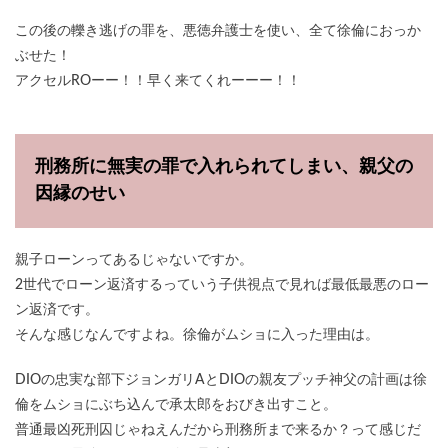
この後の轢き逃げの罪を、悪徳弁護士を使い、全て徐倫におっか
ぶせた！
アクセルROーー！！早く来てくれーーー！！
刑務所に無実の罪で入れられてしまい、親父の
因縁のせい
親子ローンってあるじゃないですか。
2世代でローン返済するっていう子供視点で見れば最低最悪のロー
ン返済です。
そんな感じなんですよね。徐倫がムショに入った理由は。
DIOの忠実な部下ジョンガリAとDIOの親友プッチ神父の計画は徐
倫をムショにぶち込んで承太郎をおびき出すこと。
普通最凶死刑囚じゃねえんだから刑務所まで来るか？って感じだ