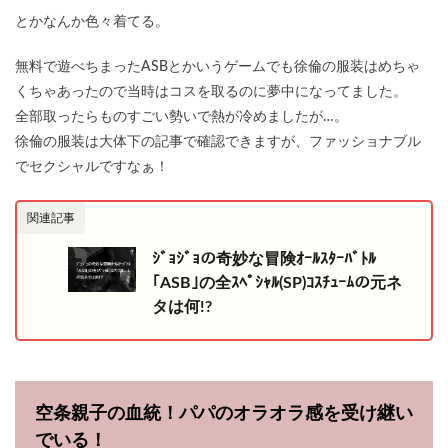
とかなんか色々着てる。
無料で遊べちまったASBとかいうゲームでも徐倫の服装はめちゃ
くちゃあったので当時はコスを取るのに夢中になってました。
全部取ったらものすごい勢いで熱が冷めましたが…。
徐倫の服装は大体下の記事で確認できますが、ファッショナブル
でセクシャルですなぁ！
関連記事
ｼﾞｮｼﾞｮの奇妙な冒険ｵｰﾙｽﾀｰﾊﾞﾄﾙ
｢ASB｣の全ｽﾍﾟｼｬﾙ(SP)ｺｽﾁｭｰﾑの元ネ
タは何!?
空条親子の血統！パパのオラオラ感を受け継い
でいる！