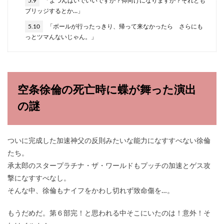
5.9
「よつんばいでいいですか？仰向けになりますか？それとも
ブリッジするとか…」
5.10
「ボールが行ったっきり、帰って来なかったら さらにも
っとツマんないじゃん。」
空条徐倫の死亡時に蝶が舞った演出
の謎
ついに完成した加速神父の反則みたいな能力になすすべない徐倫
たち。
承太郎のスタープラチナ・ザ・ワールドもプッチの加速とゲス攻
撃になすすべなし。
そんな中、徐倫もナイフをかわし切れず致命傷を…。
もうだめだ。第６部完！と思われる中そこにいたのは！意外！そ