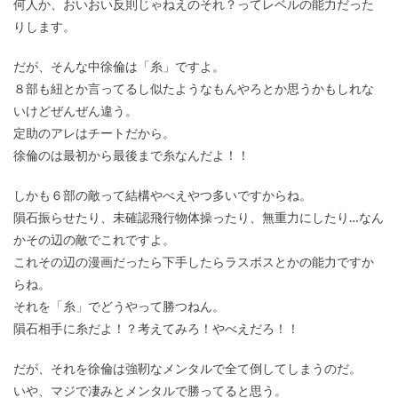
何人か、おいおい反則じゃねえのそれ？ってレベルの能力だった
りします。
だが、そんな中徐倫は「糸」ですよ。
８部も紐とか言ってるし似たようなもんやろとか思うかもしれな
いけどぜんぜん違う。
定助のアレはチートだから。
徐倫のは最初から最後まで糸なんだよ！！
しかも６部の敵って結構やべえやつ多いですからね。
隕石振らせたり、未確認飛行物体操ったり、無重力にしたり…なん
かその辺の敵でこれですよ。
これその辺の漫画だったら下手したらラスボスとかの能力ですか
らね。
それを「糸」でどうやって勝つねん。
隕石相手に糸だよ！？考えてみろ！やべえだろ！！
だが、それを徐倫は強靭なメンタルで全て倒してしまうのだ。
いや、マジで凄みとメンタルで勝ってると思う。