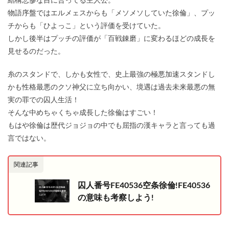
結構悲惨な目に合ってる主人公。
物語序盤ではエルメェスからも「メソメソしていた徐倫」、プッ
チからも「ひよっこ」という評価を受けていた。
しかし後半はプッチの評価が「百戦錬磨」に変わるほどの成長を
見せるのだった。
糸のスタンドで、しかも女性で、史上最強の極悪加速スタンドし
かも性格最悪のクソ神父に立ち向かい、境遇は過去未来最悪の無
実の罪での囚人生活！
そんな中めちゃくちゃ成長した徐倫はすごい！
もはや徐倫は歴代ジョジョの中でも屈指の漢キャラと言っても過
言ではない。
関連記事
囚人番号FE40536空条徐倫!FE40536
の意味も考察しよう!