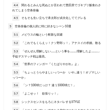
4.4
関わるとみんな死ぬとか言われて懲罰房でゴキブリ飯食わさ
れてしまう空条徐倫
4.5
そもそも生い立ちで承太郎が貞夫化しててグレる
5
空条徐倫の個人的に特に好きなシーン10選
5.1
メビウスの輪という斬新な回避
5.2
「これでもくらえッ！クソ野郎ッ！」アナスイの求婚。散る
5.3
「ぜんぜん理解しない……という事を………理解したよ………」
手錠デスマッチ戦は最高。
5.4
「世界のフィンガー『くたばりやがれ』よ」
5.5
「ちょっとうらやましいっつーか いや…違う！オゾマしい
っつーか」
5.6
「ン？100球だっけ？ 違う1000球だ！」
5.7
「よこせッ！ 欲張りッ！」
5.8
シックスセンスをもろにネタバレするSTYLE