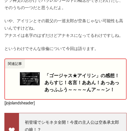
クソ神父のおかげでパラレルワールドの概念ができたわけだし、
そのうちの一つだと思うんだよ。
いや、アイリンとその親父の一巡太郎が空条じゃない可能性も高
いんですけどね。
アナスイは名字のはずだけどアナキスになってるわけですしね。
というわけでそんな徐倫について今回は語ります。
関連記事
「ゴージャス★アイリン」の感想！
あらすじ！名言！ああん！あっあっ
あっふふう～～～～んア～～ン！
[jojolandsheader]
初登場でシモネタ全開！今度の主人公は空条承太郎
の娘！？