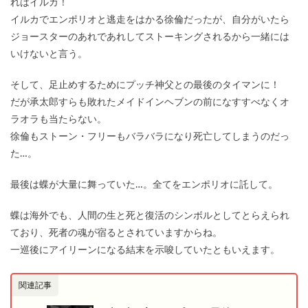
れはイルカ！
イルカでエンポリオと逃走をはかる徐倫だったが、自分がいたら
ジョースターのあれであれしてストーキングされるから一緒には
いけないと言う。
そして、足止めするためにプッチ神父との最後のタイマンに！
だが承太郎すらも敗れたメイドインヘブンの前になすすべなくオ
ラオラも当たらない。
徐倫もストーン・フリーもバラバラになり死亡してしまうのだっ
た…。
最後は蝶が大量に舞っていた…。全てをエンポリオに託して。
蝶は海外でも、人間の生と死と復活のシンボルとしてとらえられ
ており、死者の魂が宿るとされていますからね。
一巡後にアイリーンになる結末を示唆していたともいえます。
関連記事