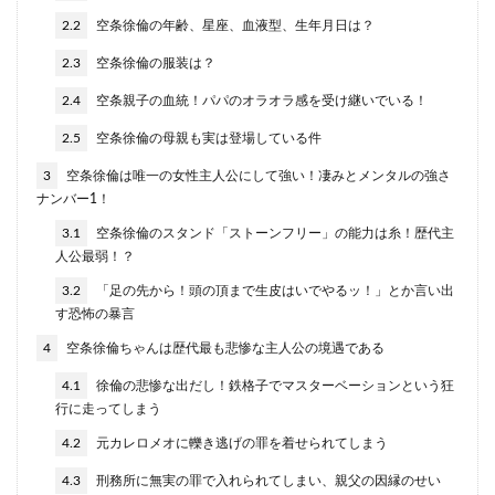
2.2
空条徐倫の年齢、星座、血液型、生年月日は？
2.3
空条徐倫の服装は？
2.4
空条親子の血統！パパのオラオラ感を受け継いでいる！
2.5
空条徐倫の母親も実は登場している件
3
空条徐倫は唯一の女性主人公にして強い！凄みとメンタルの強さ
ナンバー1！
3.1
空条徐倫のスタンド「ストーンフリー」の能力は糸！歴代主
人公最弱！？
3.2
「足の先から！頭の頂まで生皮はいでやるッ！」とか言い出
す恐怖の暴言
4
空条徐倫ちゃんは歴代最も悲惨な主人公の境遇である
4.1
徐倫の悲惨な出だし！鉄格子でマスターベーションという狂
行に走ってしまう
4.2
元カレロメオに轢き逃げの罪を着せられてしまう
4.3
刑務所に無実の罪で入れられてしまい、親父の因縁のせい