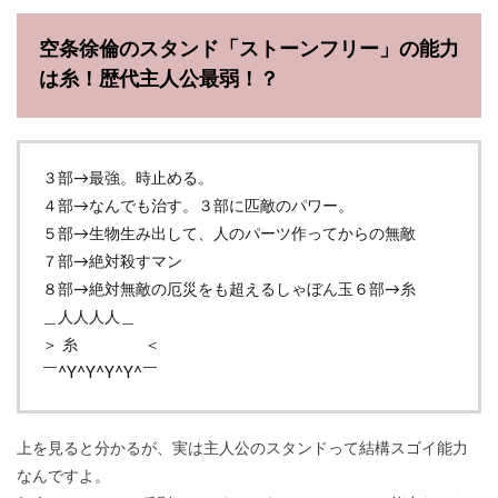
空条徐倫のスタンド「ストーンフリー」の能力
は糸！歴代主人公最弱！？
３部→最強。時止める。
４部→なんでも治す。３部に匹敵のパワー。
５部→生物生み出して、人のパーツ作ってからの無敵
７部→絶対殺すマン
８部→絶対無敵の厄災をも超えるしゃぼん玉６部→糸
＿人人人人＿
＞ 糸 ＜
￣^Y^Y^Y^Y^￣
上を見ると分かるが、実は主人公のスタンドって結構スゴイ能力
なんですよ。