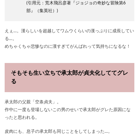
(引用元：荒木飛呂彦著『ジョジョの奇妙な冒険第6
部』（集英社）)
えぇ…。漢らしいを超越してワムウくらいの漢っぷりに成長してい
る…。
めちゃくちゃ悲惨なのに漢すぎてがんばれって気持ちになるな！
そもそも生い立ちで承太郎が貞夫化しててグレ
る
承太郎の父親「空条貞夫」。
作中に一度も登場しないこの男のせいで承太郎がグレた原因にな
ったと思われる。
皮肉にも、息子の承太郎も同じことをしてしまった…。