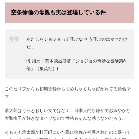
空条徐倫の母親も実は登場している件
あたしをジョジョって呼ぶな そう呼ぶのはママだけ
だ…
(引用元：荒木飛呂彦著『ジョジョの奇妙な冒険第6
部』（集英社）)
このセリフからも初期徐倫からもめちゃくちゃ好かれてる徐倫マ
マ。
承太郎はうっとおしい女ではなく、日本人的な静かでお淑やかな
大和撫子が好きなタイプなので性格もそんな感じなのだろう。
そもそも承太郎が杜王町にいた際に徐倫が補導されたのに帰って