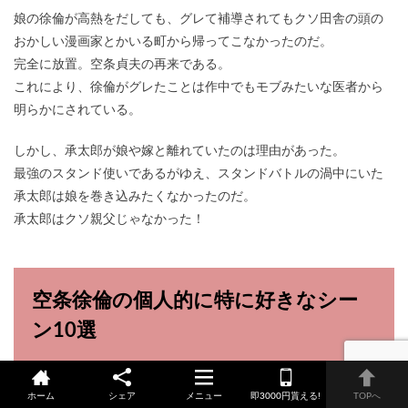
娘の徐倫が高熱をだしても、グレて補導されてもクソ田舎の頭の
おかしい漫画家とかいる町から帰ってこなかったのだ。
完全に放置。空条貞夫の再来である。
これにより、徐倫がグレたことは作中でもモブみたいな医者から
明らかにされている。
しかし、承太郎が娘や嫁と離れていたのは理由があった。
最強のスタンド使いであるがゆえ、スタンドバトルの渦中にいた
承太郎は娘を巻き込みたくなかったのだ。
承太郎はクソ親父じゃなかった！
空条徐倫の個人的に特に好きなシー
ン10選
これまで徐倫の「凄み」を語ってきたが、そんな徐倫の作中で好
ホーム
シェア
メニュー
即3000円貰える!
TOPへ