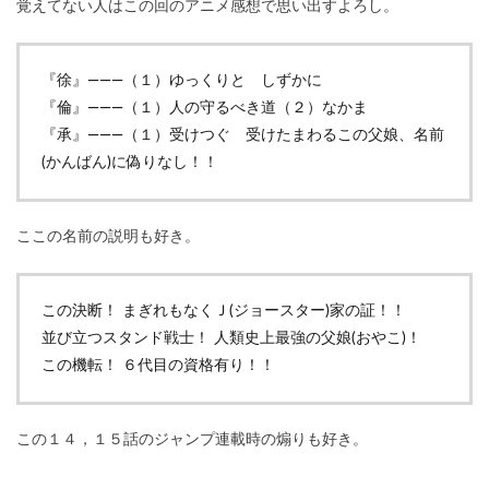
覚えてない人はこの回のアニメ感想で思い出すよろし。
『徐』―――（１）ゆっくりと しずかに
『倫』―――（１）人の守るべき道（２）なかま
『承』―――（１）受けつぐ 受けたまわるこの父娘、名前
(かんばん)に偽りなし！！
ここの名前の説明も好き。
この決断！ まぎれもなくＪ(ジョースター)家の証！！
並び立つスタンド戦士！ 人類史上最強の父娘(おやこ)！
この機転！ ６代目の資格有り！！
この１４，１５話のジャンプ連載時の煽りも好き。