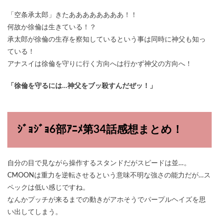
「空条承太郎」きたああああああああ！！
何故か徐倫は生きている！？
承太郎が徐倫の生存を察知しているという事は同時に神父も知っ
ている！
アナスイは徐倫を守りに行く方向へは行かず神父の方向へ！
「徐倫を守るには…神父をブッ殺すんだぜッ！」
ｼﾞｮｼﾞｮ6部ｱﾆﾒ第34話感想まとめ！
自分の目で見ながら操作するスタンドだがスピードは並…。
CMOONは重力を逆転させるという意味不明な強さの能力だが…ス
ペックは低い感じですね。
なんかプッチが来るまでの動きがアホそうでパープルヘイズを思
い出してしまう。