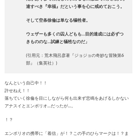
達すべき『幸福』だという事を心に戒めておこう。
そして空条徐倫は単なる犠牲者。
ウェザーも多くの囚人どもも…目的達成には必ずつ
きもののな…試練と犠牲なのだ」
(引用元：荒木飛呂彦著『ジョジョの奇妙な冒険第6
部』（集英社）)
なんという自己中！！
許せねえ！！
落ちていく徐倫を目にしながら何も出来ず悲鳴をあげるしかない
アナスイとエンポリオ…だったが…。
！？
エンポリオの携帯に「着信」が！？この手のひらマークは！？ま