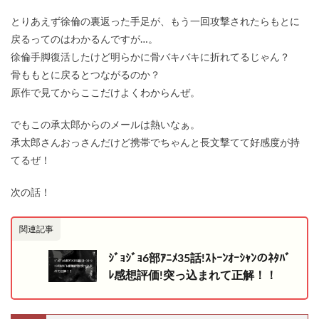
とりあえず徐倫の裏返った手足が、もう一回攻撃されたらもとに
戻るってのはわかるんですが…。
徐倫手脚復活したけど明らかに骨バキバキに折れてるじゃん？
骨ももとに戻るとつながるのか？
原作で見てからここだけよくわからんぜ。
でもこの承太郎からのメールは熱いなぁ。
承太郎さんおっさんだけど携帯でちゃんと長文撃てて好感度が持
てるぜ！
次の話！
関連記事
ｼﾞｮｼﾞｮ6部ｱﾆﾒ35話!ｽﾄｰﾝｵｰｼｬﾝのﾈﾀﾊﾞ
ﾚ感想評価!突っ込まれて正解！！