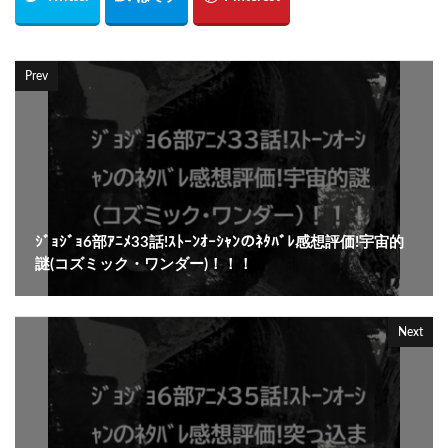
Prev
ｼﾞｮｼﾞｮ6部ｱﾆﾒ33話!ｽﾄｰﾝｵｰｼｬﾝのﾈﾀﾊﾞﾚ感想評価!宇宙的
謎(コズミック・ワンダー)！！！
Next