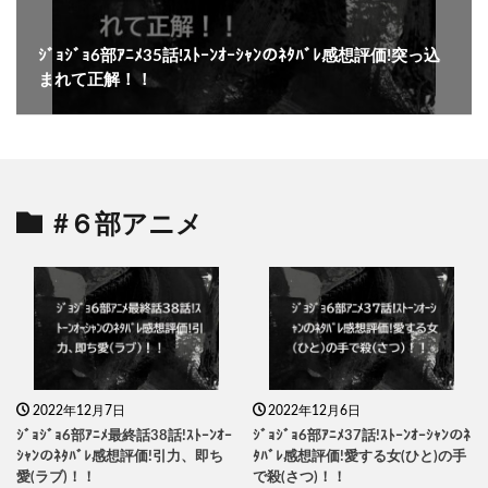
ｼﾞｮｼﾞｮ6部ｱﾆﾒ35話!ｽﾄｰﾝｵｰｼｬﾝのﾈﾀﾊﾞﾚ感想評価!突っ込
まれて正解！！
#６部アニメ
2022年12月7日
2022年12月6日
ｼﾞｮｼﾞｮ6部ｱﾆﾒ最終話38話!ｽﾄｰﾝｵｰ
ｼﾞｮｼﾞｮ6部ｱﾆﾒ37話!ｽﾄｰﾝｵｰｼｬﾝのﾈ
ｼｬﾝのﾈﾀﾊﾞﾚ感想評価!引力、即ち
ﾀﾊﾞﾚ感想評価!愛する女(ひと)の手
愛(ラブ)！！
で殺(さつ)！！