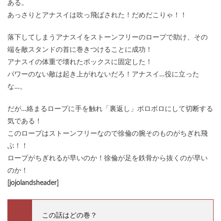
ある。
あっさりとアナスイは吹っ飛ばされた！だめだこりゃ！！
落下してしまうアナスイをストーンフリーのロープで助け、その
端を敵スタンドの首に巻きつけることに成功！
アナスイの体重で壊れたボックスに固定した！
パワーのない敵は起き上がれないだろ！アナスイ…役に立った
な…。
だが…絡まるロープに手を触れ「裏返し」ボロボロにして切断する
気である！
このロープはストーンフリーなので徐倫の腕そのものがちぎれ飛
ぶ！！
ロープがちぎれるが早いのか！徐倫が足を鉄骨から抜くのが早い
のか！
[jojolandsheader]
この話はどの巻？