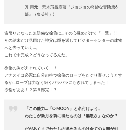
(引用元：荒木飛呂彦著『ジョジョの奇妙な冒険第6
部』（集英社）)
宙吊りとなった無防備な徐倫に…その心臓めがけて「一撃」 !!
その結末だけ見届けた神父は踵を返してビジターセンターの建物
へと去っていく…。
これで未完成？どうなってるんだ。
徐倫の胸がえぐれていく …！
アナスイは必死に自分の持つ徐倫のロープをたぐり寄せようとす
るが…ロープは力なく細くバラバラにちぎれてしまった！
徐倫がああ！？第６部完！？
「この能力…『C‐MOON』と名付けよう。
わたしが新月を前に得たものは『無敵さ』なのか？
だがあくまでわたしの求めるものは全ての人間が到