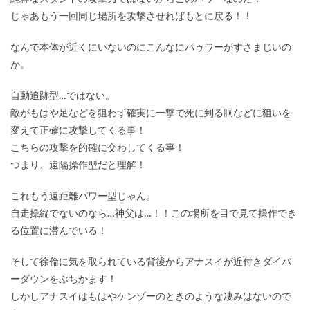
じゃあもう一回同じ場所を攻撃させればもとに戻る！！
なんで本体が近くにいないのにこんなにパゥワーがすさまじいの
か。
自動追跡型…ではない。
敵がもはや足などを狙わず確実に一撃で死に到る胴などに狙いを
変えて正確に攻撃してくる事！
こちらの攻撃を的確に交わしてくる事！
つまり、遠隔操作型だと理解！
これもう遠距離パワー型じゃん。
自走操縦でないのなら…神父は…！！この場所を目で見て操作でき
る位置に潜んでいる！
そして徐倫に気を取られている背後からアナスイが近付きダイバ
ーダウンをぶちかます！
しかしアナスイはもはやケンゾーのときのような凄みはないので