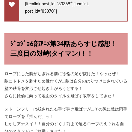
[itemlink post_id=”83369″][itemlink
post_id=”83370″]
ｼﾞｮｼﾞｮ6部ｱﾆﾒ第34話あらすじ感想！
三度目の対峙(タイマン)！！
ロープにした腕がちぎれる前に徐倫の足が抜けた！やったぜ！！
敵にトドメを刺すため近付くが…敵は自分のはりつけにされている
壁の鉄骨を変形させ起き上がろうとする！
さらに徐倫に向って地面のタイルを飛ばす攻撃をしてきた！
ストーンフリーは残された右手で弾き飛ばすが…その隙に敵は両手
でロープを「掴んだ」ッ！
しかしアナスイ！！自分のすぐ手前まで迫るロープのえぐれを自
分のスタンドに「移動」させた！