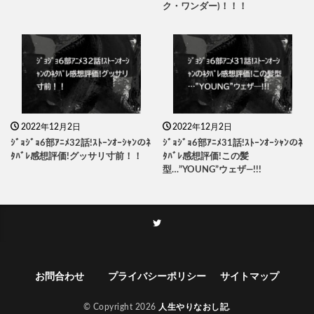
ク・ワンダー)！！！
2022年12月2日
2022年12月2日
ｼﾞｮｼﾞｮ6部ｱﾆﾒ32話!ｽﾄｰﾝｵｰｼｬﾝのﾈ
ｼﾞｮｼﾞｮ6部ｱﾆﾒ31話!ｽﾄｰﾝｵｰｼｬﾝのﾈ
ﾀﾊﾞﾚ感想評価!グッサリ寸前！！
ﾀﾊﾞﾚ感想評価!この髪
型…”YOUNG”ウェザ―!!!
お問合わせ
プライバシーポリシー
サイトマップ
© Copyright 2026
人生やりなおし記
.