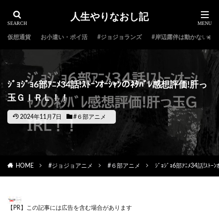
人生やりなおし記
仮想通貨
お小遣い・ポイ活
#ジョジョランズ
#岸辺露伴は動かない
ｼﾞｮｼﾞｮ6部ｱﾆﾒ34話!ｽﾄｰﾝｵｰｼｬﾝのﾈﾀﾊﾞﾚ感想評価!肝っ
玉ＧＩＲＬ！！
2024年11月7日
#６部アニメ
HOME
#ジョジョアニメ
#６部アニメ
ｼﾞｮｼﾞｮ6部ｱﾆﾒ34話!ｽ
【PR】この記事には広告を含む場合があります