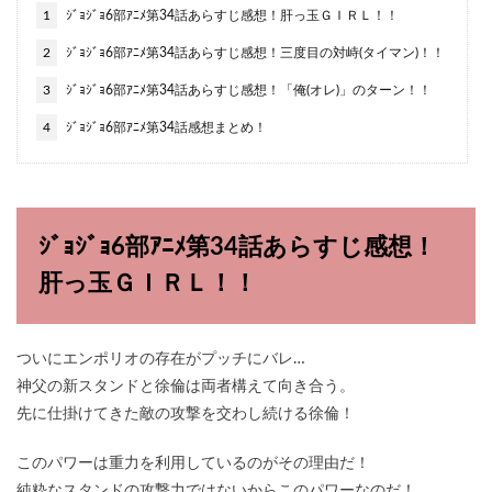
1
ｼﾞｮｼﾞｮ6部ｱﾆﾒ第34話あらすじ感想！肝っ玉ＧＩＲＬ！！
2
ｼﾞｮｼﾞｮ6部ｱﾆﾒ第34話あらすじ感想！三度目の対峙(タイマン)！！
3
ｼﾞｮｼﾞｮ6部ｱﾆﾒ第34話あらすじ感想！「俺(オレ)」のターン！！
4
ｼﾞｮｼﾞｮ6部ｱﾆﾒ第34話感想まとめ！
ｼﾞｮｼﾞｮ6部ｱﾆﾒ第34話あらすじ感想！
肝っ玉ＧＩＲＬ！！
ついにエンポリオの存在がプッチにバレ…
神父の新スタンドと徐倫は両者構えて向き合う。
先に仕掛けてきた敵の攻撃を交わし続ける徐倫！
このパワーは重力を利用しているのがその理由だ！
純粋なスタンドの攻撃力ではないからこのパワーなのだ！