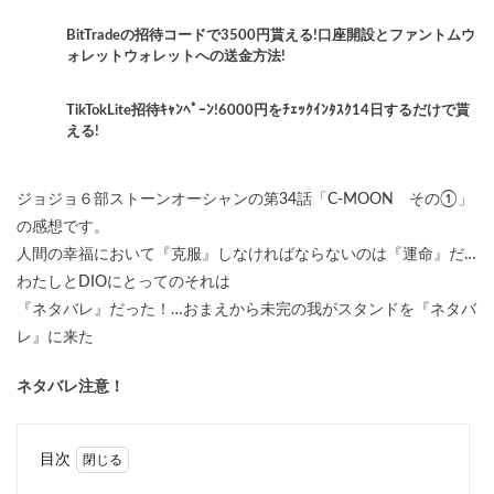
BitTradeの招待コードで3500円貰える!口座開設とファントムウ
ォレットウォレットへの送金方法!
TikTokLite招待ｷｬﾝﾍﾟｰﾝ!6000円をﾁｪｯｸｲﾝﾀｽｸ14日するだけで貰
える!
ジョジョ６部ストーンオーシャンの第34話「C-MOON その①」
の感想です。
人間の幸福において『克服』しなければならないのは『運命』だ…
わたしとDIOにとってのそれは
『ネタバレ』だった！…おまえから未完の我がスタンドを『ネタバ
レ』に来た
ネタバレ注意！
目次