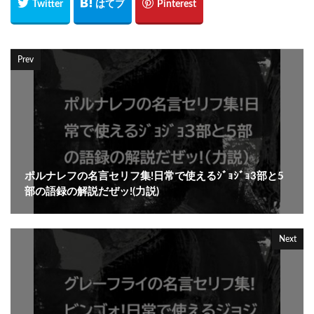
Prev
ポルナレフの名言セリフ集!日常で使えるｼﾞｮｼﾞｮ3部と5
部の語録の解説だぜッ!(力説)
Next