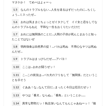
マヌケか！ てめーはよォーっ
1.5
なんのトラブルもない…人生を送るはずだったのに…ちくし
ょう…ミスったぜ…
1.6
おれは気ままにちょっとゼイタクして イイ女と恋をしてな
んのトラブルもねえ 平和な一生をおくりたいだけだ
1.7
おれには無関係のことだ…人間の子供が死んじまおうと知っ
たことではないぜ
1.8
弱肉強食は自然界の掟！…バカは死ぬ 不用心なヤツは死ぬ
んだぜ…
1.9
トラブルはまっぴらだぜ……アバヨ！
1.10
ここは…おれが闘うぜッ！
1.11
こ…この状況は…バカ犬のフリをして「無関係」だというこ
とを示そう
1.12
ぐああ！な…なんて日だ…まったく今日は厄日だぜッ！
1.13
やつは「番犬」ならぬ…「番鳥」ということか……
1.14
異常な野郎だッ！執念深いなんてもんじゃあねーッ！『殺