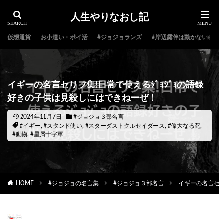
人生やりなおし記
仮想通貨
お小遣い・ポイ活
#ジョジョランズ
#岸辺露伴は動かない
イギーの名言セリフ集!日常で使えるｼﾞｮｼﾞｮの語録
好きの子供は見殺しにはできねーぜ！
2024年11月7日
#ジョジョ３部名言
#イギー
,
#スタンド使い
,
#スターダストクルセイダース
,
#偉大なる死
,
#動物
,
#星屑十字軍
HOME
#ジョジョの名言集
#ジョジョ３部名言
イギーの名言セ