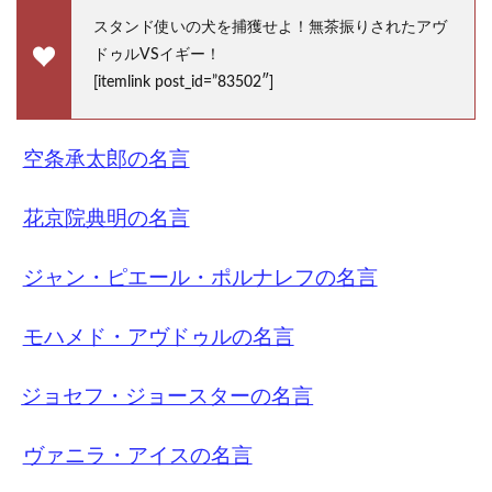
スタンド使いの犬を捕獲せよ！無茶振りされたアヴ
ドゥルVSイギー！
[itemlink post_id=”83502″]
空条承太郎の名言
花京院典明の名言
ジャン・ピエール・ポルナレフの名言
モハメド・アヴドゥルの名言
ジョセフ・ジョースターの名言
ヴァニラ・アイスの名言