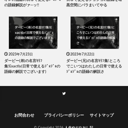
の語録解説がァ―ッ!!
黒空間にバラまいてやる
2023年7月23日
2023年7月22日
ダービー(弟)の名言ｾﾘﾌ
ダービー(兄)の名言ｾﾘﾌ集!ところ
集!Exactly(日常で使えるｼﾞｮｼﾞｮの
でこいつはわたしの日常で使える
語録の解説でございます)
ｼﾞｮｼﾞｮの語録の解説さ
お問合わせ
プライバシーポリシー
サイトマップ
© Copyright 2026
人生やりなおし記
.