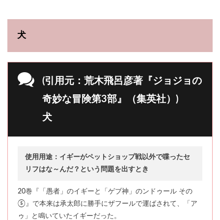
犬
(引用元：荒木飛呂彦著『ジョジョの
奇妙な冒険第3部』（集英社）)
犬
使用用途：イギーがペットショップ戦以外で喋ったセ
リフはな～んだ？という問題を出すとき
20巻『「愚者」のイギーと「ゲブ神」のンドゥール その
⑤』で本来は承太郎に勝手にザフールで運ばされて、「ア
ゥ」と鳴いていたイギーだった。