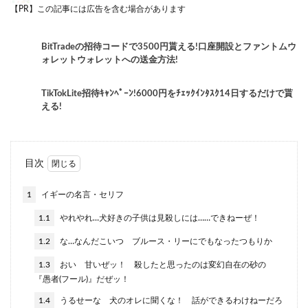
【PR】この記事には広告を含む場合があります
BitTradeの招待コードで3500円貰える!口座開設とファントムウ
ォレットウォレットへの送金方法!
TikTokLite招待ｷｬﾝﾍﾟｰﾝ!6000円をﾁｪｯｸｲﾝﾀｽｸ14日するだけで貰
える!
目次
1
イギーの名言・セリフ
1.1
やれやれ…犬好きの子供は見殺しには……できねーぜ！
1.2
な…なんだこいつ ブルース・リーにでもなったつもりか
1.3
おい 甘いぜッ！ 殺したと思ったのは変幻自在の砂の
『愚者(フール)』だぜッ！
1.4
うるせーな 犬のオレに聞くな！ 話ができるわけねーだろ