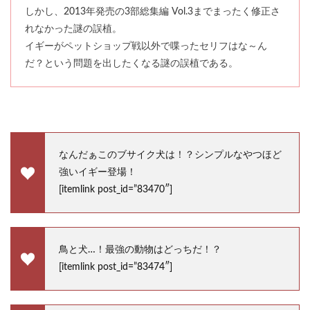
しかし、2013年発売の3部総集編 Vol.3までまったく修正さ
れなかった謎の誤植。
イギーがペットショップ戦以外で喋ったセリフはな～ん
だ？という問題を出したくなる謎の誤植である。
なんだぁこのブサイク犬は！？シンプルなやつほど
強いイギー登場！
[itemlink post_id=”83470″]
鳥と犬…！最強の動物はどっちだ！？
[itemlink post_id=”83474″]