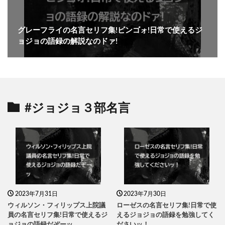
グレーフライの名言セリフ集!ビンゴォ!日常で使えるジ
ョジョの語録の解説なのドァ!
#ジョジョ３部名言
2023年7月31日
2023年7月30日
ウィルソン・フィリップス上院議
ローゼスの名言セリフ集!日常で使
員の名言セリフ集!日常で使えるジ
えるジョジョの語録を勉強してく
ョジョの語録だぞーッ
ださいッ！