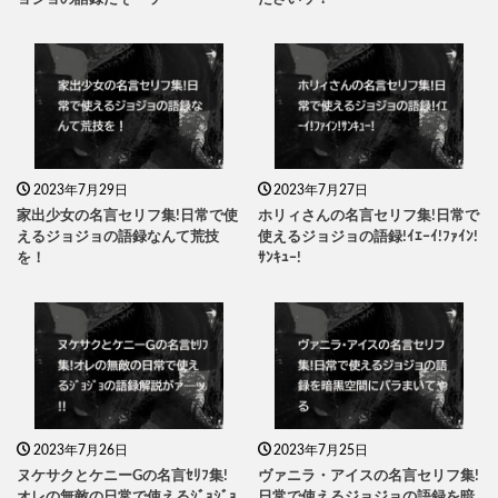
2023年7月29日
2023年7月27日
家出少女の名言セリフ集!日常で使
ホリィさんの名言セリフ集!日常で
えるジョジョの語録なんて荒技
使えるジョジョの語録!ｲｴｰｲ!ﾌｧｲﾝ!
を！
ｻﾝｷｭｰ!
2023年7月26日
2023年7月25日
ヌケサクとケニーGの名言ｾﾘﾌ集!
ヴァニラ・アイスの名言セリフ集!
オレの無敵の日常で使えるｼﾞｮｼﾞｮ
日常で使えるジョジョの語録を暗