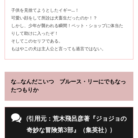
子供を見捨てようとしたイギー…！
可愛い顔をして所詮は犬畜生だったのか！？
しかし、少年が襲われる瞬間！ペット・ショップに体当た
りして助けに入ったぞ！
そしてこのセリフである。
もはやこの犬は主人公と言っても過言ではない。
な…なんだこいつ ブルース・リーにでもなっ
たつもりか
(引用元：荒木飛呂彦著『ジョジョの
奇妙な冒険第3部』（集英社）)