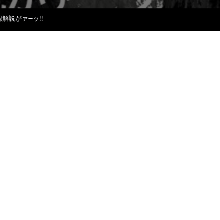
解説がァ―ッ!!