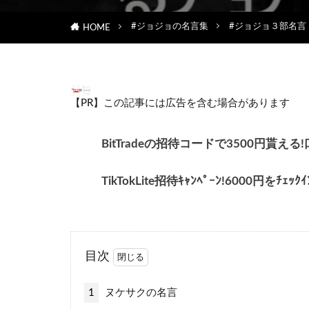
#ジョジョの名言集
#ジョジョ３部名言
HOME
【PR】この記事には広告を含む場合があります
BitTradeの招待コードで3500円
TikTokLite招待ｷｬﾝﾍﾟｰﾝ!6000円をﾁ
目次
1
ヌケサクの名言