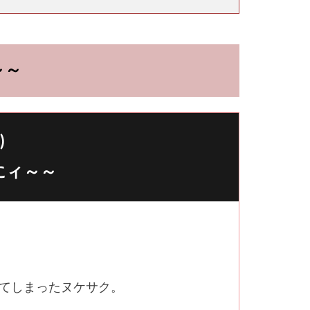
～～
)
にィ～～
れてしまったヌケサク。