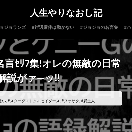
人生やりなおし記
ジョジョランズ
#岸辺露伴は動かない
#ジョジョの名言集
#
言ｾﾘﾌ集!オレの無敵の日常
解説がァ―ッ!!
使い
,
#スターダストクルセイダース
,
#ヌケサク
,
#屍生人