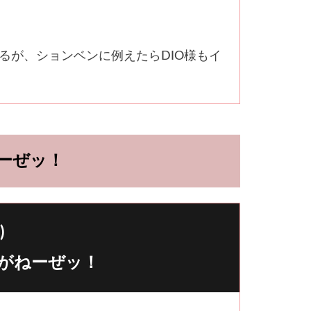
るが、ションベンに例えたらDIO様もイ
ーぜッ！
)
がねーぜッ！