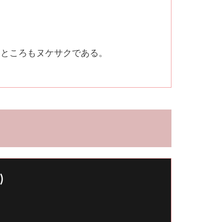
いところもヌケサクである。
)