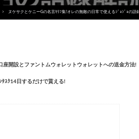
ヌケサクとケニーGの名言ｾﾘﾌ集!オレの無敵の日常で使えるｼﾞｮｼﾞｮの語録
貰える!口座開設とファントムウォレットウォレットへの送金方法!
ｪｯｸｲﾝﾀｽｸ14日するだけで貰える!