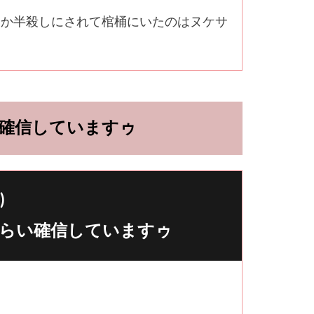
にか半殺しにされて棺桶にいたのはヌケサ
確信していますゥ
)
らい確信していますゥ