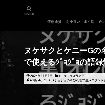
仮想通貨
お小遣い・ポイ活
#
ヌケサクとケニーGの名
で使えるｼﾞｮｼﾞｮの語録
2024年11月7日
#ジョジョ３部名言
#3悪
,
#ケニーG
,
#ジョジョの奇妙なモブ達
,
#スタンド