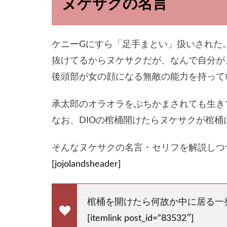
ヌケサクの名言
ケニーGにすら「足手まとい」扱いされた
抜けてるからヌケサクだが、なんで自分が
後頭部が女の顔になる無敵の能力を持って
承太郎のオラオラをぶちかまされても生き
なお、DIOの棺桶開けたらヌケサクが棺
そんなヌケサクの名言・セリフを解説しつ
[jojolandsheader]
棺桶を開けたら何故か中に居る一
[itemlink post_id=”83532″]