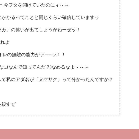
ー 今フタを開けていたのにィ～～
にかかるってことと同じくらい確信していますゥ
ヤカ」の笑いが出てしょうがねーぜッ！
くれよ
オレの無敵の能力がァ――ッ！！
な…(なんで知ってんだ？)なめるなよ～～～
して私のアダ名が「ヌケサク」って分かったんですか？
を殺すぜ