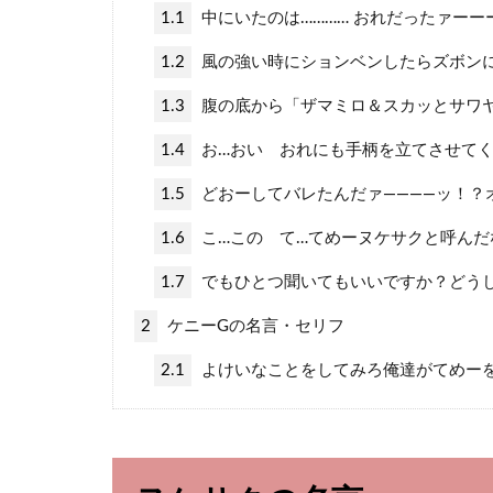
1.1
中にいたのは………… おれだったァーー
1.2
風の強い時にションベンしたらズボン
1.3
腹の底から「ザマミロ＆スカッとサワ
1.4
お…おい おれにも手柄を立てさせて
1.5
どおーしてバレたんだァ――――ッ！？
1.6
こ…この て…てめーヌケサクと呼んだ
1.7
でもひとつ聞いてもいいですか？どう
2
ケニーGの名言・セリフ
2.1
よけいなことをしてみろ俺達がてめー