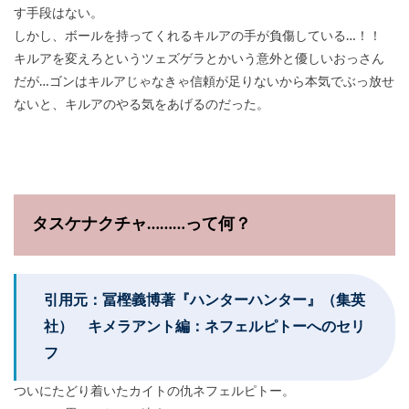
す手段はない。
しかし、ボールを持ってくれるキルアの手が負傷している…！！
キルアを変えろというツェズゲラとかいう意外と優しいおっさん
だが…ゴンはキルアじゃなきゃ信頼が足りないから本気でぶっ放せ
ないと、キルアのやる気をあげるのだった。
タスケナクチャ………って何？
引用元：冨樫義博著『ハンターハンター』（集英
社） キメラアント編：ネフェルピトーへのセリ
フ
ついにたどり着いたカイトの仇ネフェルピトー。