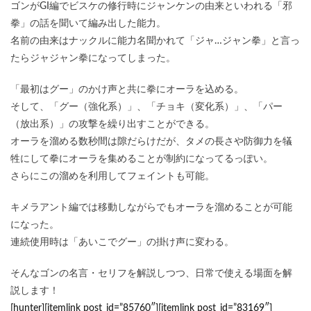
ゴンがGI編でビスケの修行時にジャンケンの由来といわれる「邪
拳」の話を聞いて編み出した能力。
名前の由来はナックルに能力名聞かれて「ジャ…ジャン拳」と言っ
たらジャジャン拳になってしまった。
「最初はグー」のかけ声と共に拳にオーラを込める。
そして、「グー（強化系）」、「チョキ（変化系）」、「パー
（放出系）」の攻撃を繰り出すことができる。
オーラを溜める数秒間は隙だらけだが、タメの長さや防御力を犠
牲にして拳にオーラを集めることが制約になってるっぽい。
さらにこの溜めを利用してフェイントも可能。
キメラアント編では移動しながらでもオーラを溜めることが可能
になった。
連続使用時は「あいこでグー」の掛け声に変わる。
そんなゴンの名言・セリフを解説しつつ、日常で使える場面を解
説します！
[hunter][itemlink post_id=”85760″][itemlink post_id=”83169″]