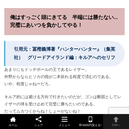
俺はすっごく頭にきてる 半端には勝たない…
完璧にあいつを負かしてやる！
引用元：冨樫義博著『ハンターハンター』（集英
社） グリードアイランド編：キルアへのセリフ
あまりにもドッヂボールの王であるレイザー。
外野からならヒソカの指が二本折れる程度で済むのである。
いや、程度じゃねーだろ。
キルア的には避ける方向で行きたいのだが、ゴンは断固としてレ
イザーの球を受け止めて完璧に勝ちたいのである。
だってムカつくからね！しょーがないね！
ホーム
シェア
メニュー
即3000円貰える!
TOPへ