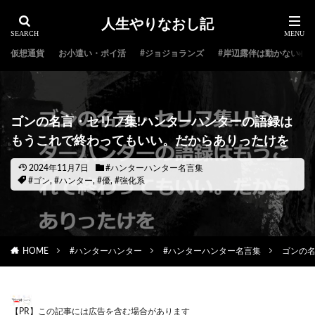
人生やりなおし記
仮想通貨
お小遣い・ポイ活
#ジョジョランズ
#岸辺露伴は動かない
ゴンの名言・セリフ集!ハンターハンターの語録は
もうこれで終わってもいい。だからありったけを
2024年11月7日
#ハンターハンター名言集
#ゴン
,
#ハンター
,
#優
,
#強化系
HOME
#ハンターハンター
#ハンターハンター名言集
ゴンの
【PR】この記事には広告を含む場合があります