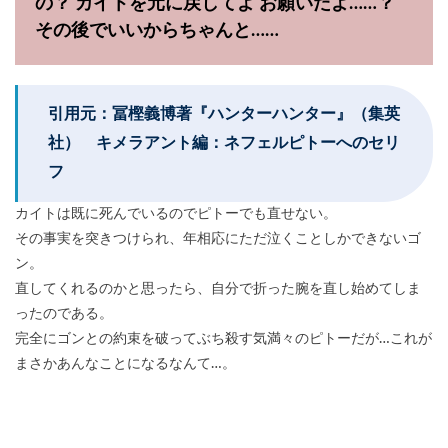
の？ カイトを元に戻してよ お願いだよ……？
その後でいいからちゃんと……
引用元：冨樫義博著『ハンターハンター』（集英
社） キメラアント編：ネフェルピトーへのセリ
フ
カイトは既に死んでいるのでピトーでも直せない。
その事実を突きつけられ、年相応にただ泣くことしかできないゴ
ン。
直してくれるのかと思ったら、自分で折った腕を直し始めてしま
ったのである。
完全にゴンとの約束を破ってぶち殺す気満々のピトーだが…これが
まさかあんなことになるなんて…。