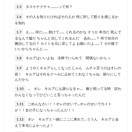
1.5
タスケナクチャ………って何？
1.6
その人を知りたければその人が 何に対して怒りを感じるか
を知れ
1.7
え…… 何だ…… 助けて…… くれるのかな そうか 本当だ 死んで
るなんて嘘だ ちゃんと治してくれるんだ あれ……？ 何で自分の
腕治してるの？ カイトを元に戻してよ お願いだよ……？ その後で
いいからちゃんと……
1.8
キルアはいいよね 冷静でいられて 関係ないからっ
1.9
ようやくキルアらしくなったじゃん ムチャ言うのはオレの
役！ キルアはそれをクールに止めてくれなくちゃね 頼りにして
んだから
1.10
… オレ キルアにも謝らなきゃ… 敵と戦ってる時 訳わ
かんなくなってひどいこと言っちゃったんだ
1.11
ごめんなさい！！オレのせいで…オレのせいでカイト
が！！女の子になっちゃったんだ！！
1.12
オレ キルアと一緒にここに来れて…ううん キルアと会
えて本当によかったよ！