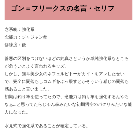
ゴン＝フリークスの名言・セリフ
念系統：強化系
念能力：ジャジャン拳
修練度：優
善悪の区別をつけないほどの純真さというか単純強化系なところ
が危ういとよく言われるキッズ。
しかし、猫耳美少女のネフェルピトーがカイトをアレしたせい
で、完全に闇落ちしコムギをぶっ殺すとかそういう感じの闇落ち
感あること言い出した。
初期は釣り竿を使ってたので、念能力は釣り竿を強化するんやろ
なぁ…と思ってたらじゃん拳みたいな初期悟空のパクリみたいな能
力になった。
水見式で強化系であることが確定している。