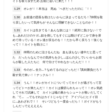
イトを取り戻すため お前に会いに来た！！！
1.29
オレが！！本当は 死ぬ゛べぎだっただのに゛！！
1.30
お前達の団長を助けたいからに決まってるだろ！?仲間を取
り戻したいって気持ちが そんなに理解できないことなのか！！
1.31
カイトは生きてる！あんな奴には！！絶対に負けない！で
も…あれだけのケガ…奴を倒してもすぐには動けずどこかで身を潜
めて待っている！オレ達が戻るのを！！だから早く戻ろう！強くな
って！！カイトを助けに！
1.32
仲間のために泣けるんだね 血も涙もない連中だと思って
た だったらなんでその気持ちを少し…ほんの少しでいいからお前
らが殺した人たちに 何で分けてやれなかったんだ！！！
1.33
今のが… 全力…？なめてるのはどっちだ！?真剣勝負だろ？
殺す気で来い！！ナックル！！
1.34
うん！！オレがカイトについてってカイトが逃げろって言
ってピトーが来たんだ！！カイトは腕切られちゃって！！オレ気絶
してそれで試練して カイトは蟻の巣からシュートが救いだしてく
れ゛て… …でもそれはカイトじゃなぐで アイヅらにヒドイ目
に…あわざれで！！ そいづどもう一度会っだら！！ガイドがもう
しんだっでええええん