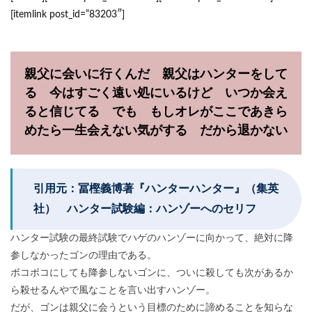
[itemlink post_id=”83203″]
親父に会いに行くんだ 親父はハンターをして
る 今はすごく遠い処にいるけど いつか会え
ると信じてる でも もしオレがここであきら
めたら一生会えない気がする だから退かない
引用元：冨樫義博著『ハンターハンター』（集英
社） ハンター試験編：ハンゾーへのセリフ
ハンター試験の最終試験でハゲのハンゾーに向かって、絶対に降
参しなかったゴンの理由である。
ボコボコにしても降参しないゴンに、ついに殺しても次があるか
ら殺せるんやで風なことを言い出すハンゾー。
だが、ゴンは親父に会うという目標のために諦めることを知らな