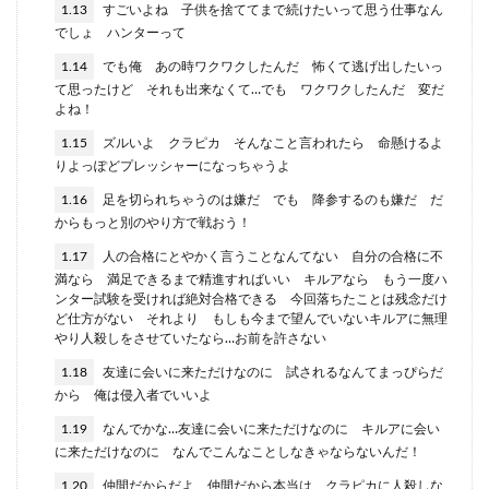
1.13
すごいよね 子供を捨ててまで続けたいって思う仕事なん
でしょ ハンターって
1.14
でも俺 あの時ワクワクしたんだ 怖くて逃げ出したいっ
て思ったけど それも出来なくて…でも ワクワクしたんだ 変だ
よね！
1.15
ズルいよ クラピカ そんなこと言われたら 命懸けるよ
りよっぽどプレッシャーになっちゃうよ
1.16
足を切られちゃうのは嫌だ でも 降参するのも嫌だ だ
からもっと別のやり方で戦おう！
1.17
人の合格にとやかく言うことなんてない 自分の合格に不
満なら 満足できるまで精進すればいい キルアなら もう一度ハ
ンター試験を受ければ絶対合格できる 今回落ちたことは残念だけ
ど仕方がない それより もしも今まで望んでいないキルアに無理
やり人殺しをさせていたなら…お前を許さない
1.18
友達に会いに来ただけなのに 試されるなんてまっぴらだ
から 俺は侵入者でいいよ
1.19
なんでかな…友達に会いに来ただけなのに キルアに会い
に来ただけなのに なんでこんなことしなきゃならないんだ！
1.20
仲間だからだよ 仲間だから本当は クラピカに人殺しな