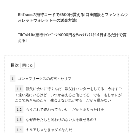
BitTradeの招待コードで3500円貰える!口座開設とファントムウ
ォレットウォレットへの送金方法!
TikTokLite招待ｷｬﾝﾍﾟｰﾝ!6000円をﾁｪｯｸｲﾝﾀｽｸ14日するだけで貰
える!
目次
1
ゴン＝フリークスの名言・セリフ
1.1
親父に会いに行くんだ 親父はハンターをしてる 今はすご
く遠い処にいるけど いつか会えると信じてる でも もしオレが
ここであきらめたら一生会えない気がする だから退かない
1.2
もうこれで終わってもいい だからありったけを
1.3
なぜ自分たちと関わりのない人を殺せるの？
1.4
キルアじゃなきゃダメなんだ