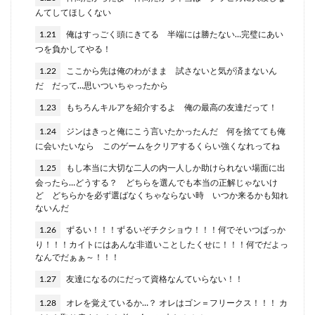
んてしてほしくない
1.21
俺はすっごく頭にきてる 半端には勝たない…完璧にあい
つを負かしてやる！
1.22
ここから先は俺のわがまま 試さないと気が済まないん
だ だって…思いついちゃったから
1.23
もちろんキルアを紹介するよ 俺の最高の友達だって！
1.24
ジンはきっと俺にこう言いたかったんだ 何を捨てても俺
に会いたいなら このゲームをクリアするくらい強くなれってね
1.25
もし本当に大切な二人の内一人しか助けられない場面に出
会ったら…どうする？ どちらを選んでも本当の正解じゃないけ
ど どちらかを必ず選ばなくちゃならない時 いつか来るかも知れ
ないんだ
1.26
ずるい！！！ずるいぞチクショウ！！！何でそいつばっか
り！！！カイトにはあんな非道いことしたくせに！！！何でだよっ
なんでだぁぁ～！！！
1.27
友達になるのにだって資格なんていらない！！
1.28
オレを覚えているか…？ オレはゴン＝フリークス！！！ カ