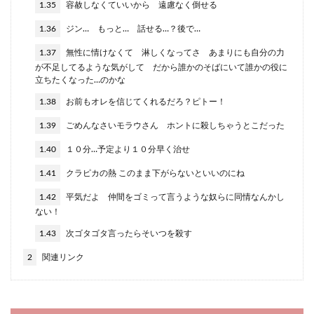
1.35
容赦しなくていいから 遠慮なく倒せる
1.36
ジン… もっと… 話せる…？後で…
1.37
無性に情けなくて 淋しくなってさ あまりにも自分の力
が不足してるような気がして だから誰かのそばにいて誰かの役に
立ちたくなった…のかな
1.38
お前もオレを信じてくれるだろ？ピトー！
1.39
ごめんなさいモラウさん ホントに殺しちゃうとこだった
1.40
１０分…予定より１０分早く治せ
1.41
クラピカの熱 このまま下がらないといいのにね
1.42
平気だよ 仲間をゴミって言うような奴らに同情なんかし
ない！
1.43
次ゴタゴタ言ったらそいつを殺す
2
関連リンク