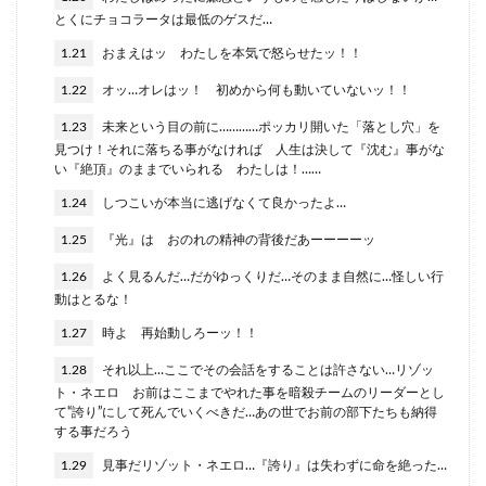
とくにチョコラータは最低のゲスだ…
1.21
おまえはッ わたしを本気で怒らせたッ！！
1.22
オッ…オレはッ！ 初めから何も動いていないッ！！
1.23
未来という目の前に…………ポッカリ開いた「落とし穴」を
見つけ！それに落ちる事がなければ 人生は決して『沈む』事がな
い『絶頂』のままでいられる わたしは！……
1.24
しつこいが本当に逃げなくて良かったよ…
1.25
『光』は おのれの精神の背後だあーーーーッ
1.26
よく見るんだ…だがゆっくりだ…そのまま自然に…怪しい行
動はとるな！
1.27
時よ 再始動しろーッ！！
1.28
それ以上…ここでその会話をすることは許さない…リゾッ
ト・ネエロ お前はここまでやれた事を暗殺チームのリーダーとし
て“誇り”にして死んでいくべきだ…あの世でお前の部下たちも納得
する事だろう
1.29
見事だリゾット・ネエロ…『誇り』は失わずに命を絶った…