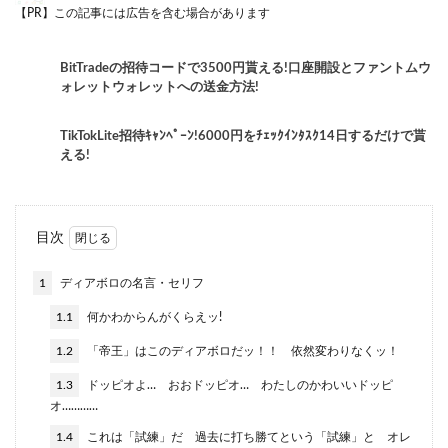
【PR】この記事には広告を含む場合があります
BitTradeの招待コードで3500円貰える!口座開設とファントムウ
ォレットウォレットへの送金方法!
TikTokLite招待ｷｬﾝﾍﾟｰﾝ!6000円をﾁｪｯｸｲﾝﾀｽｸ14日するだけで貰
える!
目次
1
ディアボロの名言・セリフ
1.1
何かわからんがくらえッ!
1.2
「帝王」はこのディアボロだッ！！ 依然変わりなくッ！
1.3
ドッピオよ… おおドッピオ… わたしのかわいいドッピ
オ…………
1.4
これは「試練」だ 過去に打ち勝てという「試練」と オレ