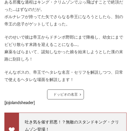
ある邪魔な過程はキング・クリムゾンでぶっ飛ばすことで絶頂だ
った…はずなのだが。
ポルナレフが持ってた矢でさらなる帝王になろうとしたら、別の
帝王の息子がゲットしてしまった。
そのせいで彼は帝王からドチンポ野郎にまで降格し、幼女にまで
ビビり散らす末路を迎えることになる…。
麻薬をばらまいて、認知しなかった娘を始末しようとした漢の末
路に刮目しろ！
そんなボスの、帝王でヘタレな名言・セリフを解説しつつ、日常
で使えるヘタレな場面を解説します！
ドッピオの名言
[jojolandsheader]
吐き気を催す邪悪！？無敵のスタンドキング・クリ
ムゾン登場！