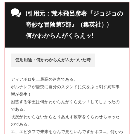
(引用元：荒木飛呂彦著『ジョジョの
奇妙な冒険第5部』（集英社）)
何かわからんがくらえッ!
使用用途：何かわからんがムカついた時
ディアボロ史上最高の迷言である。
ポルナレフが唐突に自分のスタンドに矢をぶっ刺す異常事
態が発生！
困惑する帝王は何かわからんがくらえッ！してしまったの
である。
状況がわからないからとりあえず攻撃をくらわせちゃった
のである。
エ、エピタフで未来をなんで見ないんですかボス…。何かわ