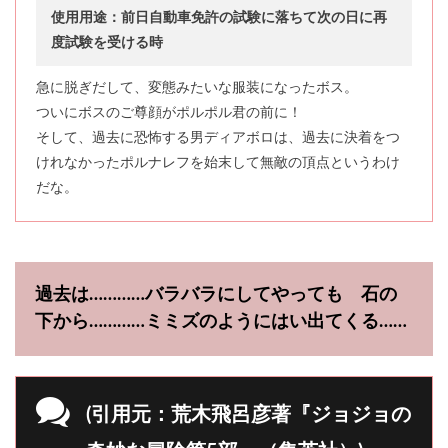
使用用途：前日自動車免許の試験に落ちて次の日に再
度試験を受ける時
急に脱ぎだして、変態みたいな服装になったボス。
ついにボスのご尊顔がポルポル君の前に！
そして、過去に恐怖する男ディアボロは、過去に決着をつ
けれなかったポルナレフを始末して無敵の頂点というわけ
だな。
過去は…………バラバラにしてやっても 石の
下から…………ミミズのようにはい出てくる……
(引用元：荒木飛呂彦著『ジョジョの