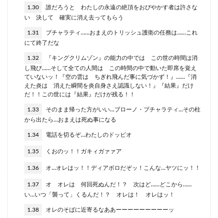
1.30
誰だろうと わたしの永遠の絶頂をおびやかす者は許さな
い 決して 確実に消え去ってもらう
1.31
ブチャラティ……おまえのトリッシュ護衛の任務は……これ
にて終了だな
1.32
『キングクリムゾン』の能力の中では この世の時間は消
し飛び……そして全ての人間は この時間の中で動いた即席を覚え
ていないッ！『空の雲は ちぎれ飛んだ事に気づかず！』……『消
えた炎は 消えた瞬間を炎自身さえ認識しない！』『結果』だけ
だ！！この世には『結果』だけが残る！！
1.33
そのまま帰った方がいい…ブローノ・ブチャラティ…その柱
から出たら…おまえは死ぬ事になる
1.34
電話を切るぞ…わたしのドッピオ
1.35
くおのッ！！ガキィガァァア
1.36
オ…オレはッ！！ディアボロだぞッ！こんな…ヤツにッ！！
1.37
オ オレは 何回死ぬんだ！？ 次はど……どこから……
い…いつ「襲って」くるんだ！？ オレは！ オレはッ！
1.38
オレのそばに近寄るなああーーーーーーーーーッ