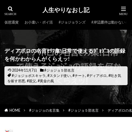
人生やりなおし記
仮想通貨
お小遣い・ポイ活
#ジョジョランズ
#岸辺露伴は動かない
ディアボロの名言ｾﾘﾌ集!日常で使えるｼﾞｮｼﾞｮの語録
を何かわからんがくらえッ!
2024年11月7日
#ジョジョ５部名言
#ジョジョボスキャラ
,
#スタンド使い
,
#チート
,
#ディアボロ
,
#吐き気
を催す邪悪
,
#親父
,
#黄金の風
HOME
#ジョジョの名言集
#ジョジョ５部名言
ディアボロの名言