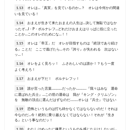
1.13
オレは…「真実」を見ているのか…？ オレは今何かの間違
いを見ている！
1.14
おまえが生きて来たおまえの人生は…決して無駄ではなか
ったぞ…J・P・ポルナレフ…どれだけおまえはりっぱに役に立った
ことか…このオレのためにな…！！
1.15
オレは「帝王」だ オレが目指すものは『絶頂であり続け
る』ことだ ここで逃げたら…その『誇り』が失われる 次はない
ッ…！
1.16
オレをよく見ろッ！ ふさわしいのは誰か！？もう一度
よく考えろ！
1.17
おまえが下だ！ ポルナレフッ！
1.18
誰が言った言葉…………だったか…………『我々はみな 運命
に選ばれた兵士』…この世の運命は 我が『キング・クリムゾン』
を 無敵の頂点に選んだはずなのだ………オレは『兵士』ではない
1.19
恐怖というものは打ち砕かなくてはならないのだ！それは
今なのだ…今！絶対に乗り越えなくてはならない！それが『生き
る』という事なのだッ！
1.20
わたしはめったに嫌悪というものを感じたりはしないが…