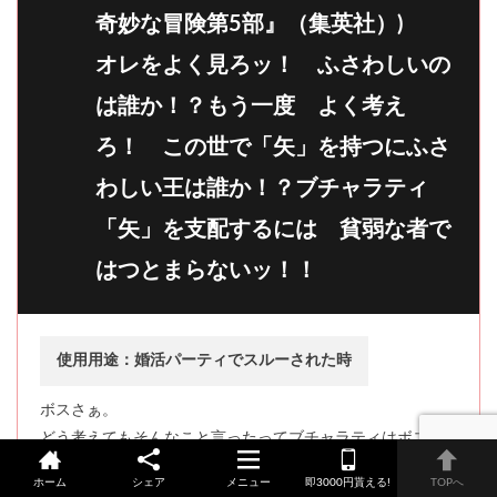
奇妙な冒険第5部』（集英社）)
オレをよく見ろッ！ ふさわしいの
は誰か！？もう一度 よく考え
ろ！ この世で「矢」を持つにふさ
わしい王は誰か！？ブチャラティ
「矢」を支配するには 貧弱な者で
はつとまらないッ！！
使用用途：婚活パーティでスルーされた時
ボスさぁ。
どう考えてもそんなこと言ったってブチャラティはボスに
矢を渡さないだろ。
ホーム
シェア
メニュー
即3000円貰える!
TOPへ
よく見ろって言われてもなぁ。そもそもボスのビジュアル