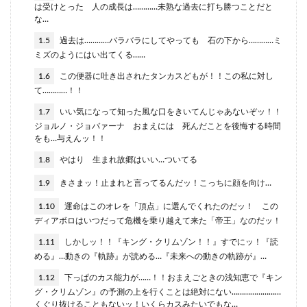
は受けとった 人の成長は…………未熟な過去に打ち勝つことだと
な…
1.5
過去は…………バラバラにしてやっても 石の下から…………ミ
ミズのようにはい出てくる……
1.6
この便器に吐き出されたタンカスどもが！！この私に対し
て…………！！
1.7
いい気になって知った風な口をきいてんじゃあないぞッ！！
ジョルノ・ジョバァーナ おまえには 死んだことを後悔する時間
をも…与えんッ！！
1.8
やはり 生まれ故郷はいい…ついてる
1.9
きさまッ！止まれと言ってるんだッ！こっちに顔を向け…
1.10
運命はこのオレを「頂点」に選んでくれたのだッ！ この
ディアボロはいつだって危機を乗り越えて来た「帝王」なのだッ！
1.11
しかしッ！！『キング・クリムゾン！！』すでにッ！『読
める』…動きの『軌跡』が読める…『未来への動きの軌跡が』…
1.12
下っぱのカス能力が……！！おまえごときの浅知恵で『キン
グ・クリムゾン』の予測の上を行くことは絶対にない……………………
くぐり抜けることもないッ！いくらカスみたいでもな…