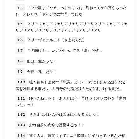
1.4
「ブッ殺してやる」ってセリフは…終わってから言うもんだ
ぜ オレたち「ギャングの世界」ではな
1.5
アリアリアリアリアリアリアリアリアリアリアリアリアリア
リアリアリアリアリアリアリアリアリアリアリアリ
1.6
アリーヴェデルチ！（さよならだ）
1.7
この味は！………ウソをついてる『味』だぜ……
1.8
船は二隻あった！
1.9
全員『礼』だッ！
1.10
吐き気をもよおす『邪悪』とはッ！なにも知らぬ無知なる
者を利用する事だ…！！自分の利益だけのために利用する事だ…
1.11
ゆるさねえッ！ あんたは今 再びッ！オレの心を『裏切
った』ッ！
1.12
きさまにオレの心は永遠にわかるまいッ！
1.13
おれ自身の命令で護衛するッ！！
1.14
答えろよ 質問はすでに…『拷問』に変わっているんだぜ