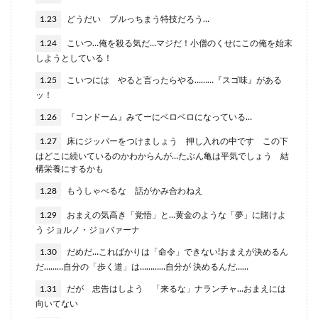
1.23
どうだい ブルっちまう特技だろう…
1.24
こいつ…俺を殺る気だ…マジだ！小僧のくせにこの俺を始末
しようとしている！
1.25
こいつには やると言ったらやる………『スゴ味』がある
ッ！
1.26
『コンドーム』みてーにベロベロになっている…
1.27
床にジッパーをつけましょう 押し入れの中です この下
はどこに続いているのかわからんが…たぶん亀は平気でしょう 結
構栄養にするかも
1.28
もうしゃべるな 話がかみ合わねえ
1.29
おまえの気高き「覚悟」と…黄金のような「夢」に賭けよ
う ジョルノ・ジョバァーナ
1.30
だめだ…こればかりは「命令」できない!おまえが決めるん
だ………自分の「歩く道」は…………自分が 決めるんだ……
1.31
だが 忠告はしよう 「来るな」ナランチャ…おまえには
向いてない