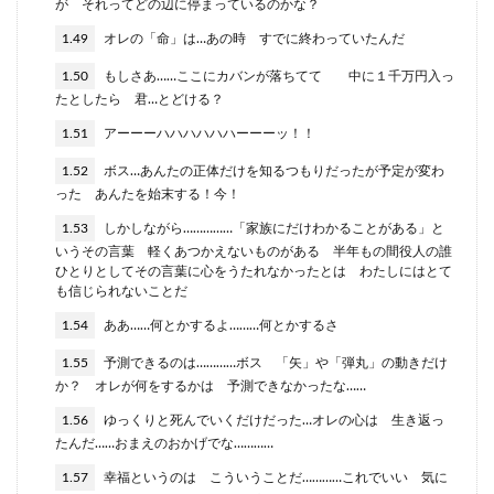
が それってどの辺に停まっているのかな？
1.49
オレの「命」は…あの時 すでに終わっていたんだ
1.50
もしさあ……ここにカバンが落ちてて 中に１千万円入っ
たとしたら 君…とどける？
1.51
アーーーハハハハハハーーーッ！！
1.52
ボス…あんたの正体だけを知るつもりだったが予定が変わ
った あんたを始末する！今！
1.53
しかしながら……………「家族にだけわかることがある」と
いうその言葉 軽くあつかえないものがある 半年もの間役人の誰
ひとりとしてその言葉に心をうたれなかったとは わたしにはとて
も信じられないことだ
1.54
ああ……何とかするよ………何とかするさ
1.55
予測できるのは…………ボス 「矢」や「弾丸」の動きだけ
か？ オレが何をするかは 予測できなかったな……
1.56
ゆっくりと死んでいくだけだった…オレの心は 生き返っ
たんだ……おまえのおかげでな…………
1.57
幸福というのは こういうことだ…………これでいい 気に