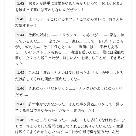
1.42
おまえが勝手に攻撃をやめたらかといって おれがおまえ
を殺すって事には変わりないんだぜッ！！
1.43
よーしッ！そこにいるヤツッ！これからオレは おまえを
攻撃するッ！
1.44
故郷の郊外に………トリッシュ… 小さいが… ……家を 持
っているんだ……… 全てが……… 終わ………って もし行くところ
がないのなら… そこに住むといい… 近所には… 学校もある
し… いいレストランもある…… 海辺も近いんだ… 君には過酷な
事が たくさん起こったが 新しい人生を楽しむことが できるだ
ろう…
1.45
これは「運命」とオレは受け取ったよ 「天」がチョッピリ
だけ許してくれた偶然の運命だってな…
1.46
さあゆっくりだトリッシュ… ナメクジのようにゆっくり
だぞ……
1.47
許す事ができなかった そんな事を見ぬふりをして 帰っ
てくる事はできなかった だから「裏切っ」た！
1.48
いいところで出会った……ああ……もし多忙でなければ……ひ
とつ ちょっとした質問に答えてくれるとありがたいんだが…空港
は広くてよくわからないんだ……これから飛行機を盗みたいんだ