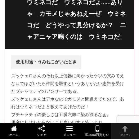
ウミネコだ ウミネコだよ……あり
ゃ カモメじゃあねえーぜ ウミネ
コだ どうやって見分けるか？ ニ
ャアニャア鳴くのは ウミネコだ
使用用途：うみねこがいたとき
ズッケェロさんのそれ以上便器に向かったケツの穴みてえ
な口でほざいたら仲間を殺すというありがたい忠告を受け
たブチャラティのアンサーである。
ズッケェロさんはアホなのでカモメと間違えてたので、あ
れはウミネコだよと教えてあげたのだ！
ブチャラティの優しさは五臓六腑に染み渡るなぁ。
唐突にわけわからないこと言い出すと怖いよね。
ホーム
シェア
メニュー
即3000円貰える!
TOPへ