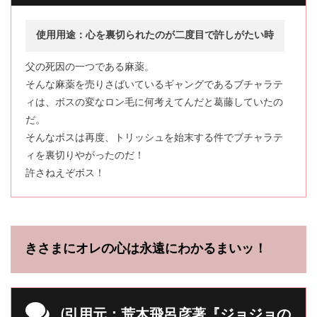
使用用途：心を裏切られたのが二度目で許しがたい時
父の死因の一つである麻薬。
そんな麻薬を売りさばいているギャングであるブチャラテ
ィは、ボスの変なロン毛に何考えてんだと葛藤していたの
だ。
そんなボスは再度、トリッシュを始末する件でブチャラテ
ィを裏切りやがったのだ！
許さねえぞボス！
きさまにオレの心は永遠にわかるまいッ！
(引用元：荒木飛呂彦著『ジョジョの