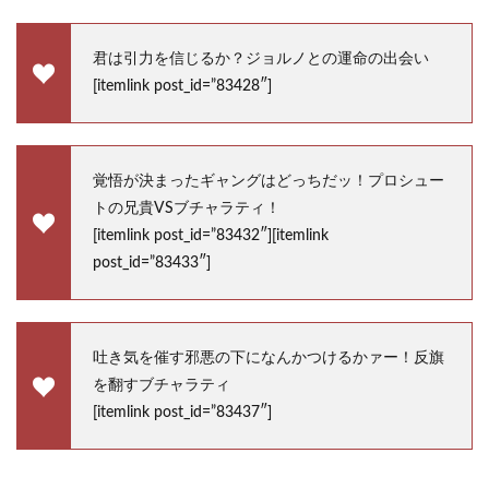
君は引力を信じるか？ジョルノとの運命の出会い
[itemlink post_id=”83428″]
覚悟が決まったギャングはどっちだッ！プロシュー
トの兄貴VSブチャラティ！
[itemlink post_id=”83432″][itemlink
post_id=”83433″]
吐き気を催す邪悪の下になんかつけるかァー！反旗
を翻すブチャラティ
[itemlink post_id=”83437″]