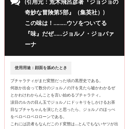
(引用元：荒木飛呂彦著『ジョジョの
奇妙な冒険第5部』（集英社）)
この味は！………ウソをついてる
『味』だぜ……ジョルノ・ジョバァ
ーナ
使用用途：顔面を舐めたとき
ブチャラティがまだ変態だった頃の黒歴史である。
何故か出会って数分のジョルノの汗を見たら嘘かわかるぜ
とかわけわからんことを言い始めるブチャラティ。
涙目のルカの目ん玉でジョルノにドッキリをしかけるお茶
目なブチャちゃんを演じたと思ったら、ジョルノのほっぺ
をペロペロペロローンである。
これには読者もなんだこのド変態は…とんでもないヤツが出