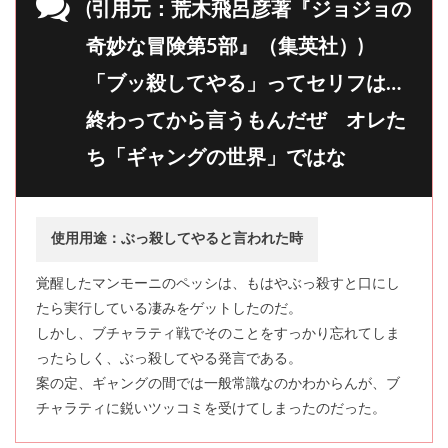
(引用元：荒木飛呂彦著『ジョジョの
奇妙な冒険第5部』（集英社）)
「ブッ殺してやる」ってセリフは…
終わってから言うもんだぜ オレた
ち「ギャングの世界」ではな
使用用途：ぶっ殺してやると言われた時
覚醒したマンモーニのペッシは、もはやぶっ殺すと口にし
たら実行している凄みをゲットしたのだ。
しかし、ブチャラティ戦でそのことをすっかり忘れてしま
ったらしく、ぶっ殺してやる発言である。
案の定、ギャングの間では一般常識なのかわからんが、ブ
チャラティに鋭いツッコミを受けてしまったのだった。