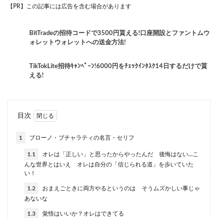
【PR】この記事には広告を含む場合があります
BitTradeの招待コードで3500円貰える!口座開設とファントムウ
ォレットウォレットへの送金方法!
TikTokLite招待ｷｬﾝﾍﾟｰﾝ!6000円をﾁｪｯｸｲﾝﾀｽｸ14日するだけで貰
える!
目次
1
ブローノ・ブチャラティの名言・セリフ
1.1
オレは「正しい」と思ったからやったんだ 後悔はない…こ
んな世界とはいえ オレは自分の「信じられる道」を歩いていた
い！
1.2
おまえごときに両方やるというのは そうムズかしい事じゃ
あないな
1.3
覚悟はいいか？オレはできてる