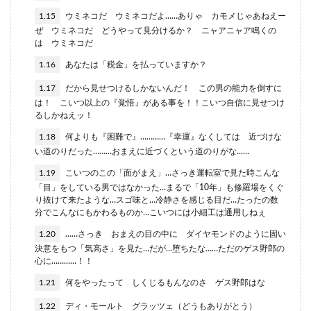
1.15
ウミネコだ ウミネコだよ……ありゃ カモメじゃあねえー
ぜ ウミネコだ どうやって見分けるか？ ニャアニャア鳴くの
は ウミネコだ
1.16
あなたは「税金」を払っていますか？
1.17
だから見せつけるしかないんだ！ この男の能力を倒すに
は！ こいつ以上の『覚悟』がある事を！！こいつ自信に見せつけ
るしかねえッ！
1.18
何よりも『困難で』…………『幸運』なくしては 近づけな
い道のりだった………おまえに近づくという道のりがな……
1.19
こいつのこの「面がまえ」…さっき運転室で見た時こんな
「目」をしている男ではなかった…まるで「10年」も修羅場をくぐ
り抜けて来たような…スゴ味と…冷静さを感じる目だ…たったの数
分でこんなにもかわるものか…こいつには小細工は通用しねぇ
1.20
……さっき おまえの目の中に ダイヤモンドのように固い
決意をもつ「気高さ」を見た…だが…堕ちたな……ただのゲス野郎の
心に…………！！
1.21
何をやったって しくじるもんなのさ ゲス野郎はな
1.22
ディ・モールト グラッツェ（どうもありがとう）