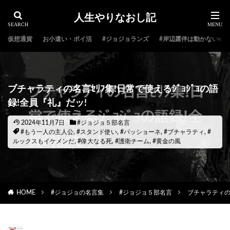
人生やりなおし記
仮想通貨
お小遣い・ポイ活
#ジョジョランズ
#岸辺露伴は動かない
ブチャラティの名言ｾﾘﾌ集!日常で使えるｼﾞｮｼﾞｮの語
録!全員『礼』だッ!
2024年11月7日
#ジョジョ５部名言
#もう一人の主人公
,
#スタンド使い
,
#パッショーネ
,
#ブチャラティ
,
#
ルックスもイケメンだ
,
#偉大なる死
,
#護衛チーム
,
#黄金の風
HOME
#ジョジョの名言集
#ジョジョ５部名言
ブチャラティの名