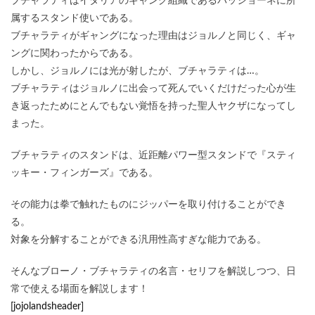
ブチャラティはイタリアのギャング組織であるパッショーネに所
属するスタンド使いである。
ブチャラティがギャングになった理由はジョルノと同じく、ギャ
ングに関わったからである。
しかし、ジョルノには光が射したが、ブチャラティは…。
ブチャラティはジョルノに出会って死んでいくだけだった心が生
き返ったためにとんでもない覚悟を持った聖人ヤクザになってし
まった。
ブチャラティのスタンドは、近距離パワー型スタンドで『スティ
ッキー・フィンガーズ』である。
その能力は拳で触れたものにジッパーを取り付けることができ
る。
対象を分解することができる汎用性高すぎな能力である。
そんなブローノ・ブチャラティの名言・セリフを解説しつつ、日
常で使える場面を解説します！
[jojolandsheader]