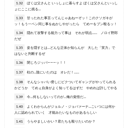
1.32
ぼくは父さんと いっしょに暮らすよ ぼくは父さんといっし
ょにここに残る…
1.33
甘ったれた事言ってんじゃあねーぞッ！このクソガキが
ッ！もう一ペン同じ事をぬかしやがったら てめーをブン殴るッ！
1.34
隠れて攻撃する能力って事は それが弱点…… ノロイ野郎
だぜ
1.35
姿を隠すとは…どんな正体か知らんが 大した「実力」で
はないと判断するぜ
1.36
閉じろジッパ―――ッ！！
1.37
柱の…陰にいたのは オレだ！……
1.38
そんなシャバい脅しにビクついてギャングがやってられる
かどうか てめぇ自身がよく知ってるはずだ やめれば許してやる
1.39
今…何もしないってのが…俺の覚悟だ…
1.40
よくわからんがジョルノ・ジョバァーナ…こいつには何か
人に認められていく 才能みたいなものがあるらしい
1.41
うらやましいかい？君たちも殴りたいのか？