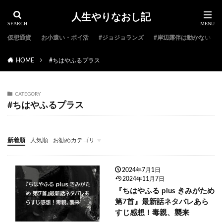
人生やりなおし記
仮想通貨
お小遣い・ポイ活
#ジョジョランズ
#岸辺露伴は動かない
HOME
#ちはやふるプラス
CATEGORY
#ちはやふるプラス
新着順
人気順
お勧めカテゴリ
#ジョジョ特集
#ジョジョのキャラクター紹介
#ジョジョランキング
#ジョジョアニメ
#ジョジョランズ
#岸辺露伴は動かない
#ジョジョ小説
2024年7月1日
2024年11月7日
『ちはやふる plus きみがため
第7首』最新話ネタバレあら
すじ感想！毒親、襲来