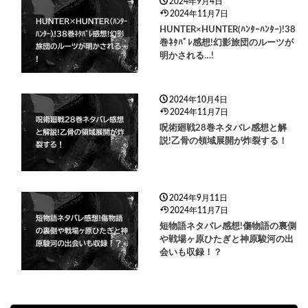
2024年9月4日
2024年11月7日
HUNTER×HUNTER(ﾊﾝﾀｰﾊﾝﾀｰ)!38
巻ﾈﾀﾊﾞﾚ感想!幻影旅団のルーツが
明かされる…!
2024年10月4日
2024年11月7日
呪術廻戦28巻ネタバレ感想と解
説!乙骨の領域展開が炸裂する！
2024年9月11日
2024年11月7日
短物語ネタバレ感想!傷物語の裏側
や戦場ヶ原ひたぎと神原駿河の出
会いも収録！？