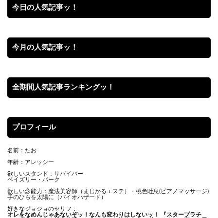
今日の人気記事ッ！
今月の人気記事ッ！
全期間人気記事ランキングッ！
プロフィール
名前：たお
年齢：アレッシー
欲しいスタンド：サバイバー
ペイズリー・パーク
欲しい念能力：魔法美容師（まじかるエステ）・桃色吐息(ピアノマッサージ)
手のひらを太陽に（バイオハザード）
好きなジョジョのセリフ：
オレをなめんじゃあないぞッ！
なんも変わりはしないッ！ 『スタープラチ