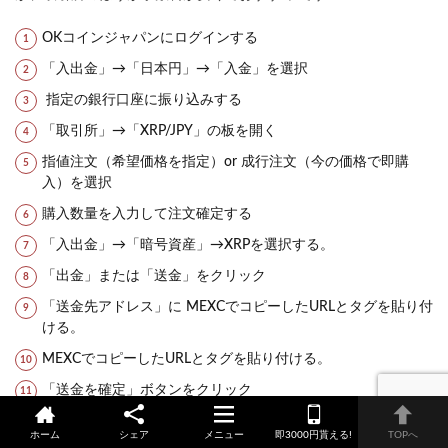
OKコインジャパンにログインする
「入出金」→「日本円」→「入金」を選択
指定の銀行口座に振り込みする
「取引所」→「XRP/JPY」の板を開く
指値注文（希望価格を指定）or 成行注文（今の価格で即購
入）を選択
購入数量を入力して注文確定する
「入出金」→「暗号資産」→XRPを選択する。
「出金」または「送金」をクリック
「送金先アドレス」に MEXCでコピーしたURLとタグを貼り付
ける。
MEXCでコピーしたURLとタグを貼り付ける。
「送金を確定」ボタンをクリック
2段階認証（SMS認証・メール認証）を完了
ホーム
シェア
メニュー
即3000円貰える!
TOPへ