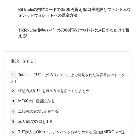
BitTradeの招待コードで3500円貰える!口座開設とファントムウ
ォレットウォレットへの送金方法!
TikTokLite招待ｷｬﾝﾍﾟｰﾝ!6000円をﾁｪｯｸｲﾝﾀｽｸ14日するだけで貰
える!
目次
1
Tutorial（TUT）はBNBチェーン上で開発された教育目的のトーク
ン！
2
仮想通貨$TUTを買う方法をざっくりまとめ
3
MEXCの口座開設方法
4
二段階認証の設定をする
5
本人確認(KYC)をする
6
TUT購入にOKコインジャパンをおすすめする理由はMEXCへの送