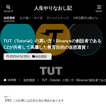
人生やりなおし記
仮想通貨
お小遣い・ポイ活
#ジョジョランズ
#岸辺露伴は動かない
TUT（Tutorial）の買い方！Binanceの創設者である
CZが共有して高騰した教育目的の仮想通貨！
2025年3月20日
仮想通貨
HOME
仮想通貨
TUT（Tutorial）の買い方！Binanceの創
【PR】この記事には広告を含む場合があります