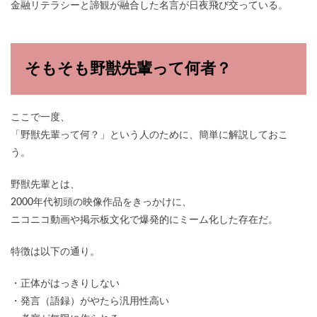
金融リテラシーと諦観が融合した名言が日夜飛び交っている。
そもそも野獣先輩って何者？
ここで一度、
「野獣先輩って何？」という人のために、簡単に解説しておこ
う。
野獣先輩とは、
2000年代初頭の映像作品をきっかけに、
ニコニコ動画や掲示板文化で爆発的にミーム化した存在だ。
特徴は以下の通り。
・正体がはっきりしない
・発言（語録）がやたら汎用性高い