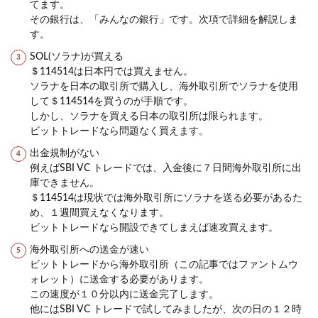
てます。
その銀行は、「みんなの銀行」です。次項で詳細を解説しま
す。
SOL(ソラナ)が買える
＄114514は日本円では買えません。
ソラナを日本の取引所で購入し、海外取引所でソラナを使用
して＄114514を買うのが手順です。
しかし、ソラナを買える日本の取引所は限られます。
ビットトレードなら問題なく買えます。
出金規制がない
例えばSBI VC トレードでは、入金後に７日間海外取引所に出
庫できません。
＄114514は現状では海外取引所にソラナを送る必要があるた
め、１週間買えなくなります。
ビットトレードなら開設できてしまえば速攻買えます。
海外取引所への送金が速い
ビットトレードから海外取引所（この記事ではファントムウ
ォレット）に送金する必要があります。
この速度が１０分以内に送金完了します。
他にはSBI VC トレードで試してみましたが、次の日の１２時