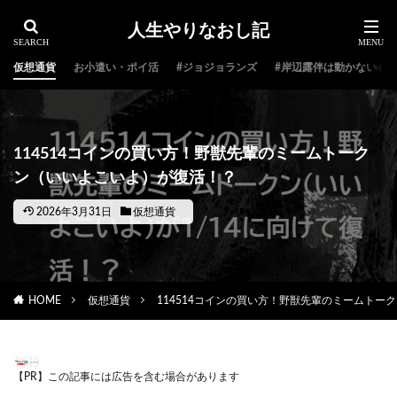
人生やりなおし記
仮想通貨
お小遣い・ポイ活
#ジョジョランズ
#岸辺露伴は動かない
114514コインの買い方！野獣先輩のミームトーク
ン（いいよこいよ）が復活！？
2026年3月31日
仮想通貨
HOME
仮想通貨
114514コインの買い方！野獣先輩のミームトー
【PR】この記事には広告を含む場合があります