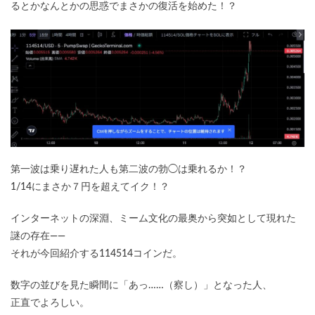
るとかなんとかの思惑でまさかの復活を始めた！？
第一波は乗り遅れた人も第二波の勃◯は乗れるか！？
1/14にまさか７円を超えてイク！？
インターネットの深淵、ミーム文化の最奥から突如として現れた
謎の存在——
それが今回紹介する114514コインだ。
数字の並びを見た瞬間に「あっ……（察し）」となった人、
正直でよろしい。