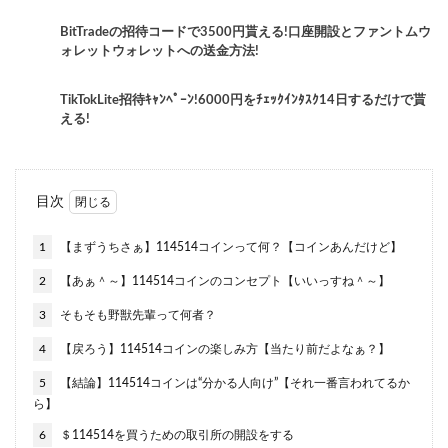
BitTradeの招待コードで3500円貰える!口座開設とファントムウ
ォレットウォレットへの送金方法!
TikTokLite招待ｷｬﾝﾍﾟｰﾝ!6000円をﾁｪｯｸｲﾝﾀｽｸ14日するだけで貰
える!
目次
1
【まずうちさぁ】114514コインって何？【コインあんだけど】
2
【あぁ＾～】114514コインのコンセプト【いいっすね＾～】
3
そもそも野獣先輩って何者？
4
【戻ろう】114514コインの楽しみ方【当たり前だよなぁ？】
5
【結論】114514コインは“分かる人向け”【それ一番言われてるか
ら】
6
＄114514を買うための取引所の開設をする