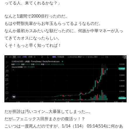
ってる人、来てくれるかな？」
なんと1週間で2000倍行ったのだ。
もはや野獣先輩からお年玉もらってるようなものだ。
なんか最初カスみたいな額だったのに、何故か中華マネーが入っ
てきてカオスになったらしい。
くそ！もっと早く知ってれば！
だが所詮は汚いコイン…大暴落してしまった…。
だが…フェニックス田所まさかの復活ッ！？
こいつは一度死んだのですが、1/14（114） 05:14(514)に何かあ