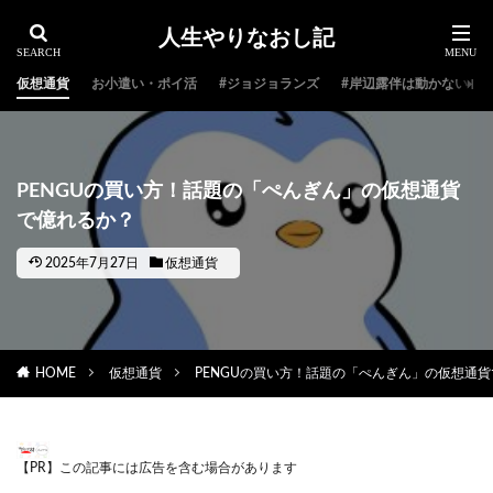
人生やりなおし記
仮想通貨
お小遣い・ポイ活
#ジョジョランズ
#岸辺露伴は動かない
PENGUの買い方！話題の「ぺんぎん」の仮想通貨
で億れるか？
2025年7月27日
仮想通貨
HOME
仮想通貨
PENGUの買い方！話題の「ぺんぎん」の仮想通
【PR】この記事には広告を含む場合があります