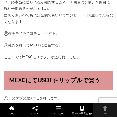
※一応本当に送られるか確認するため、１回目に少額、２回目に
残り全部送るのがおすすめ。
面倒くさいのであれば全額でもいいですけど、URL間違ってたらな
くなります。
⑪確認事項を全部チェックする。
⑫確認を押してMEXCに送金する。
ここまででMEXCにリップルが送られました。
MEXCにてUSDTをリップルで買う
①下のタブの取引↑↓を押します。
②検索のとこでXRPと入れます。
ホーム
シェア
メニュー
即3000円貰える!
TOPへ