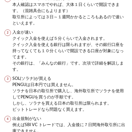
本人確認はスマホでやれば、大体１日くらいで開設できま
す。（混雑具合にもよります）
取引所によっては３日～１週間かかるところもあるので速い
といえます。
入金が速い
クイック入金を使えば５分くらいで入金されます。
クイック入金を使える銀行は限られますが、その銀行口座を
持ってなくても１０分くらいで開設できる口座が対象になっ
てます。
その銀行は、「みんなの銀行」です。次項で詳細を解説しま
す。
SOL(ソラナ)が買える
PENGUは日本円では買えません。
ソラナを日本の取引所で購入し、海外取引所でソラナを使用
してPENGUを買うのが手順です。
しかし、ソラナを買える日本の取引所は限られます。
ビットトレードなら問題なく買えます。
出金規制がない
例えばSBI VC トレードでは、入金後に７日間海外取引所に出
庫できません。