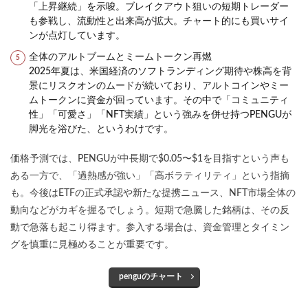
「上昇継続」を示唆。ブレイクアウト狙いの短期トレーダー
も参戦し、流動性と出来高が拡大。チャート的にも買いサイ
ンが点灯しています。
全体のアルトブームとミームトークン再燃
2025年夏は、米国経済のソフトランディング期待や株高を背
景にリスクオンのムードが続いており、アルトコインやミー
ムトークンに資金が回っています。その中で「コミュニティ
性」「可愛さ」「NFT実績」という強みを併せ持つPENGUが
脚光を浴びた、というわけです。
価格予測では、PENGUが中長期で$0.05〜$1を目指すという声も
ある一方で、「過熱感が強い」「高ボラティリティ」という指摘
も。今後はETFの正式承認や新たな提携ニュース、NFT市場全体の
動向などがカギを握るでしょう。短期で急騰した銘柄は、その反
動で急落も起こり得ます。参入する場合は、資金管理とタイミン
グを慎重に見極めることが重要です。
penguのチャート