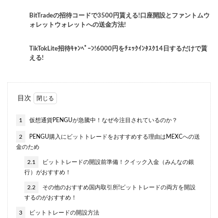
BitTradeの招待コードで3500円貰える!口座開設とファントムウ
ォレットウォレットへの送金方法!
TikTokLite招待ｷｬﾝﾍﾟｰﾝ!6000円をﾁｪｯｸｲﾝﾀｽｸ14日するだけで貰
える!
目次
1
仮想通貨PENGUが急騰中！なぜ今注目されているのか？
2
PENGU購入にビットトレードをおすすめする理由はMEXCへの送
金のため
2.1
ビットトレードの開設前準備！クイック入金（みんなの銀
行）がおすすめ！
2.2
その他のおすすめ国内取引所!ビットトレードの両方を開設
するのがおすすめ！
3
ビットトレードの開設方法