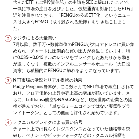
含んだETF（上場投資信託）の申請をSECに提出したことで、
一気に市場の注目を浴びました。仮想通貨を対象にしたETFは
近年注目されており、「PENGUの公式ETF化」というニュー
スは大きなFOMO（取り残される恐怖）を引き起こしまし
た。
クジラによる大量買い
7月以降、数千万〜数億単位のPENGUが大口アドレスに買い集
められ、チャートに圧倒的な買い圧力が発生しています。特
に0.035〜0.045ドルのレンジをブレイクしたあたりから動き
が激しくなり、複数のインフルエンサーやホエール（大口投
資家）も積極的にPENGUに触れるようになっています。
NFT市場の活況とリアル提携の効果
Pudgy Penguins自体が、ここ数ヶ月でNFT市場で再注目されて
おり、フロア価格の上昇や売上高の増加が続いています。さ
らに、Lufthansa航空やNASCARなど、現実世界の企業との提
携が進んでおり、「単なるミームコインではない実需型ブラ
ンドトークン」としての側面も評価され始めています。
テクニカルブレイクによる買い信号
チャート上では長らくレジスタンスとなっていた価格帯を突
破し、ペナントやピッチフォークなどのテクニカル指標も