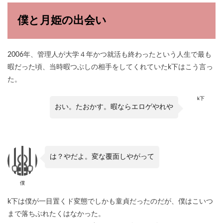
僕と月姫の出会い
2006年、管理人が大学４年かつ就活も終わったという人生で最も
暇だった頃、当時暇つぶしの相手をしてくれていたk下はこう言っ
た。
k下
おい。たおかす。暇ならエロゲやれや
は？やだよ。変な覆面しやがって
僕
k下は僕が一目置くド変態でしかも童貞だったのだが、僕はこいつ
まで落ちぶれたくはなかった。