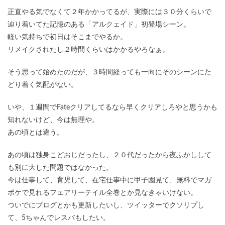
正直やる気でなくて２年かかってるが、実際には３０分くらいで
辿り着いてた記憶のある「アルクェイド」初登場シーン。
軽い気持ちで初日はそこまでやるか。
リメイクされたし２時間くらいはかかるやろなぁ。
そう思って始めたのだが、３時間経っても一向にそのシーンにた
どり着く気配がない。
いや、１週間でFateクリアしてるなら早くクリアしろやと思うかも
知れないけど、今は無理や。
あの頃とは違う。
あの頃は独身こどおじだったし、２０代だったから夜ふかしして
も別に大した問題ではなかった。
今は仕事して、育児して、在宅仕事中に甲子園見て、無料でマガ
ポケで見れるフェアリーテイル全巻とか見なきゃいけない。
ついでにブログとかも更新したいし、ツイッターでクソリプし
て、5ちゃんでレスバもしたい。