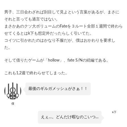
男子、三日会わざれば刮目して見よという言葉があるが、まさに
それと言っても過言ではない。
まさかあのクソ大ボリュームのFateを３ルート全部１週間で終わら
せてくるとはk下も想定外だったらしく引いてた。
コイツに引かれたのはかなり不服だが、僕はおかわりを要求し
た。
そして借りたゲームが「hollow」、fate S/Nの続編である。
これも1,2週で終わらせてしまった。
最後のギルガメッシュがさぁ！！
僕
k下
えぇ…。どんだけ暇なのこいつ…