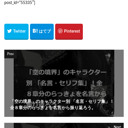
post_id=”55335″]
Prev
「空の境界」のキャラクター別 「名言・セリフ集」！
全８章分のらっきょを名言から振り返ろう。
Next