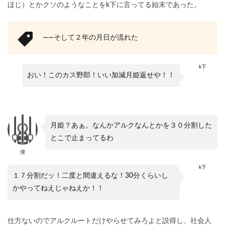
ほじ）とかクソのようなことをk下に言ってる始末であった。
――そして２年の月日が流れた
k下
おい！このカス野郎！いい加減月姫返せや！！
月姫？あぁ。なんかアルクなんとかを３０分割した
とこで止まってるわ
僕
k下
１７分割だッ！二度と間違えるな！30分くらいし
かやってねえじゃねえか！！
仕方ないのでアルクルートだけやらせてみろよと説得し、社会人