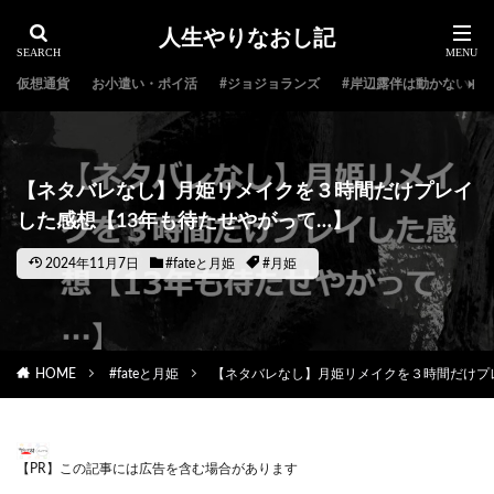
人生やりなおし記
仮想通貨
お小遣い・ポイ活
#ジョジョランズ
#岸辺露伴は動かない
【ネタバレなし】月姫リメイクを３時間だけプレイ
した感想【13年も待たせやがって…】
2024年11月7日
#fateと月姫
#月姫
HOME
#fateと月姫
【ネタバレなし】月姫リメイクを３時間だけプ
【PR】この記事には広告を含む場合があります