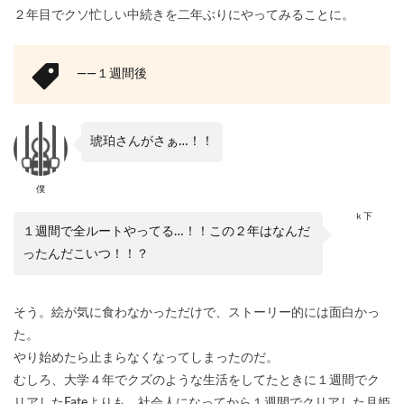
２年目でクソ忙しい中続きを二年ぶりにやってみることに。
――１週間後
琥珀さんがさぁ…！！
僕
ｋ下
１週間で全ルートやってる…！！この２年はなんだ
ったんだこいつ！！？
そう。絵が気に食わなかっただけで、ストーリー的には面白かっ
た。
やり始めたら止まらなくなってしまったのだ。
むしろ、大学４年でクズのような生活をしてたときに１週間でク
リアしたFateよりも、社会人になってから１週間でクリアした月姫