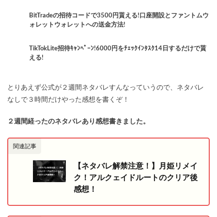
BitTradeの招待コードで3500円貰える!口座開設とファントムウ
ォレットウォレットへの送金方法!
TikTokLite招待ｷｬﾝﾍﾟｰﾝ!6000円をﾁｪｯｸｲﾝﾀｽｸ14日するだけで貰
える!
とりあえず公式が２週間ネタバレすんなっていうので、ネタバレ
なしで３時間だけやった感想を書くぞ！
２週間経ったのネタバレあり感想書きました。
関連記事
【ネタバレ解禁注意！】月姫リメイ
ク！アルクェイドルートのクリア後
感想！