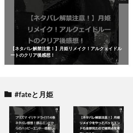
【ネタバレ解禁注意！】月姫リメイク！アルクェイドル
ートのクリア後感想！
#fateと月姫