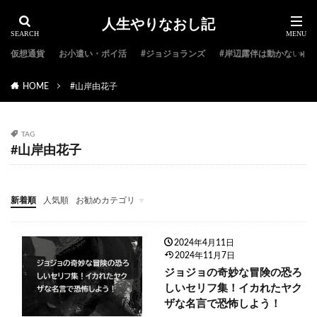
人生やりなおし記
仮想通貨
お小遣い・ポイ活
#ジョジョランズ
#岸辺露伴は動かない
HOME
#山岸由花子
TAG
#山岸由花子
新着順
人気順
お勧めカテゴリ
#ジョジョ特集
#ジョジョのキャラクター紹介
#ジョジョランキング
#ジョジョアニメ
#ジョジョランズ
#岸辺露伴は動かない
#ジョジョ小説
2024年4月11日
2024年11月7日
ジョジョの奇妙な冒険の恐ろ
しいセリフ集！イカれたヤク
ザな名言で恐怖しよう！