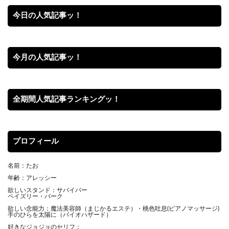
今日の人気記事ッ！
今月の人気記事ッ！
全期間人気記事ランキングッ！
プロフィール
名前：たお
年齢：アレッシー
欲しいスタンド：サバイバー
ペイズリー・パーク
欲しい念能力：魔法美容師（まじかるエステ）・桃色吐息(ピアノマッサージ)
手のひらを太陽に（バイオハザード）
好きなジョジョのセリフ：