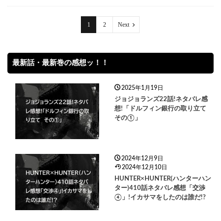
1
2
Next
最新話・最新巻の感想ッ！！
2025年1月19日
ジョジョランズ22話!ネタバレ感
想!「ドルフィン銀行の取り立て
その①」
2024年12月9日
2024年12月10日
HUNTER×HUNTER(ハンターハン
ター)410話ネタバレ感想「交渉
④」!イカサマをしたのは誰だ!?