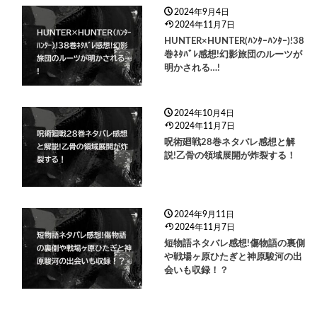
2024年9月4日
2024年11月7日
HUNTER×HUNTER(ﾊﾝﾀｰﾊﾝﾀｰ)!38
巻ﾈﾀﾊﾞﾚ感想!幻影旅団のルーツが
明かされる…!
2024年10月4日
2024年11月7日
呪術廻戦28巻ネタバレ感想と解
説!乙骨の領域展開が炸裂する！
2024年9月11日
2024年11月7日
短物語ネタバレ感想!傷物語の裏側
や戦場ヶ原ひたぎと神原駿河の出
会いも収録！？