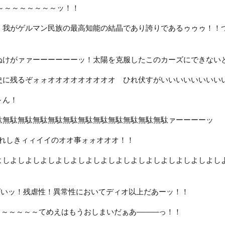
～～～～～～～～ッ！！
！我がゲルマン民族の最高知能の結晶であり誇りであるゥゥゥ！！
ぬけがァァーーーーーーッ！太陽を克服したこのカーズにできない
史に残るぞォォオオオオオオオオオ ひれ伏すがいいいいいいいい
～ん！
駄無駄無駄無駄無駄無駄無駄無駄無駄無駄無駄無駄ァーーーーッ
れしきィィイイのオオ事ォォオオオ！！
よしよしよしよしよしよしよしよしよしよしよしよしよしよしよし
ばいッ！残虐性！異常性においてディオ以上だあーッ！！
う～～～～～てめえはもうおしまいだぁあ────っ！！