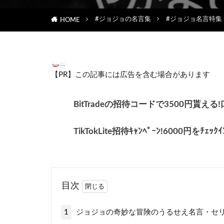
#ジョジョの名言集
#ジョジョ名言特集
HOME
【PR】この記事には広告を含む場合があります
BitTradeの招待コードで3500円
TikTokLite招待ｷｬﾝﾍﾟｰﾝ!6000円をﾁ
目次
1
ジョジョの奇妙な冒険のうるせえ名言・セ