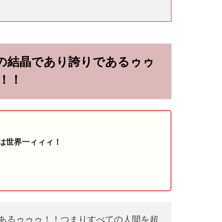
の結晶であり誇りであるゥゥ
！！
は世界一ィィィ！
あるゥゥゥ！！つまりすべての人間を超