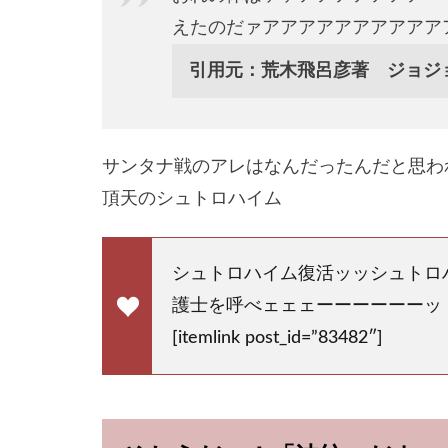
えたのだァアアアアアアアアアア
引用元：荒木飛呂彦著 ジョジ
サンタナ戦のアレはなんだったんだと思わ
頂天のシュトロハイム
シュトロハイム復活ッッシュトロ
護士を呼べェェェーーーーーーッ
[itemlink post_id=”83482″]