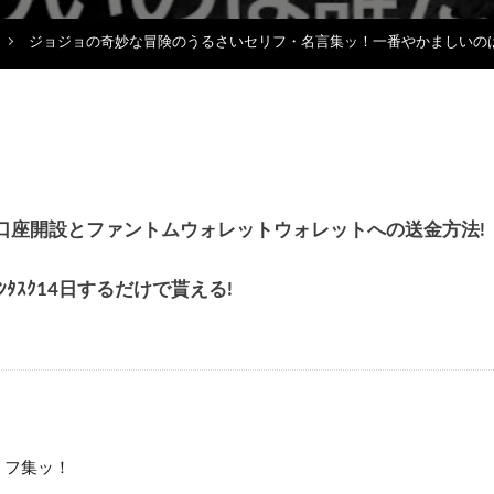
ジョジョの奇妙な冒険のうるさいセリフ・名言集ッ！一番やかましいの
貰える!口座開設とファントムウォレットウォレットへの送金方法!
ｪｯｸｲﾝﾀｽｸ14日するだけで貰える!
リフ集ッ！