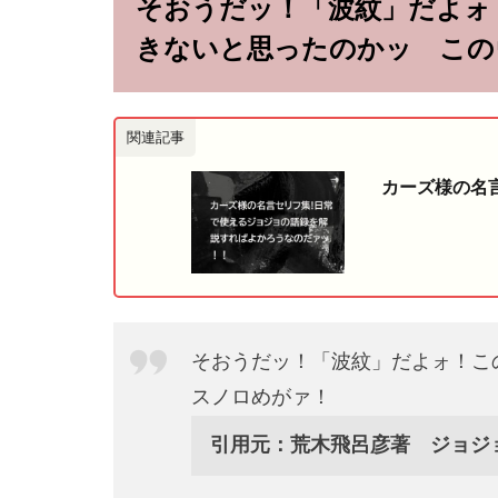
そおうだッ！「波紋」だよォ
きないと思ったのかッ この
関連記事
カーズ様の名
そおうだッ！「波紋」だよォ！こ
スノロめがァ！
引用元：荒木飛呂彦著 ジョジ