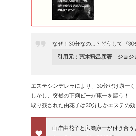
なぜ！30分なの…？どうして『3
引用元：荒木飛呂彦著 ジョジ
エステシンデレラにより、30分だけ康一
しかし、突然の下痢ピーが康一を襲う！
取り残された由花子は30分しかエステの
山岸由花子と広瀬康一が付き合う