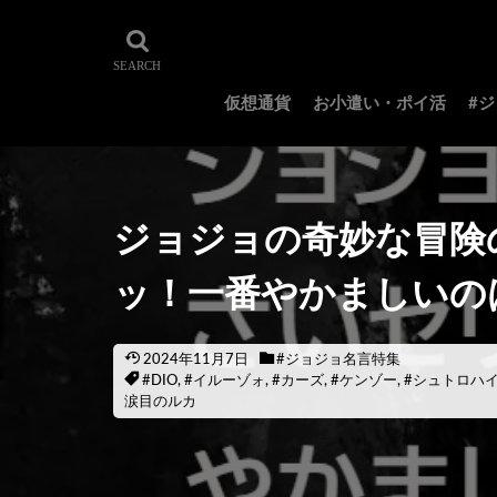
仮想通貨
お小遣い・ポイ活
#
ジョジョの奇妙な冒険
ッ！一番やかましいの
2024年11月7日
#ジョジョ名言特集
#DIO
,
#イルーゾォ
,
#カーズ
,
#ケンゾー
,
#シュトロハ
涙目のルカ