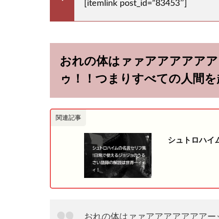
[itemlink post_id=”83453″]
おれの体はァァアアアアアア
ゥ！！つまりすべての人間を
関連記事
シュトロハイ
おれの体はァァアアアアアアアー