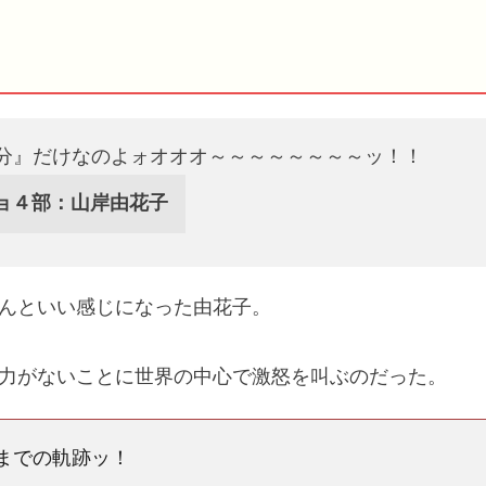
0分』だけなのよォオオオ～～～～～～～～ッ！！
ョ４部：山岸由花子
くんといい感じになった由花子。
効力がないことに世界の中心で激怒を叫ぶのだった。
までの軌跡ッ！