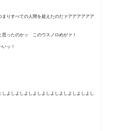
つまりすべての人間を超えたのだァアアアアアア
と思ったのかッ このウスノロめがァ！
いいッ！
よしよしよしよしよしよしよしよしよしよしよし