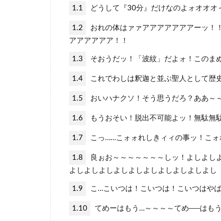
1.1
どうして『30分』だけなのよォオオオ
1.2
おれの体はァァアアアアアアアーッ！
アアアアアア！！
1.3
そおうだッ！「波紋」だよォ！このま
1.4
これでわしは釈迦と並ぶ聖人として歴
1.5
おいハナクソ！そう思うだろ？ああ～
1.6
もうおそい！脱出不可能よッ！無駄無
1.7
こっ……こォォれしきィィの事ッ！こォ
1.8
良ぉお～～～～～～～しッ！よしよし
よしよしよしよしよしよしよしよしよしよし
1.9
こ…こいつは！こいつは！こいつはや
1.10
てめーはもう…～～～～てめ──はも