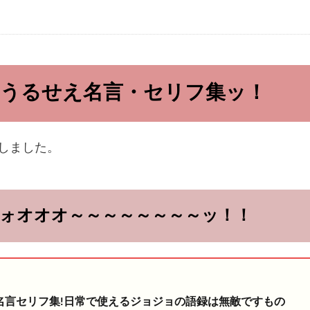
うるせえ名言・セリフ集ッ！
しました。
よォオオオ～～～～～～～～ッ！！
名言セリフ集!日常で使えるジョジョの語録は無敵ですもの