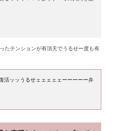
ったテンションが有頂天でうるせー度も有
復活ッッうるせェェェェェーーーーー弁