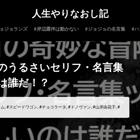
人生やりなおし記
ジョジョランズ
#岸辺露伴は動かない
#ジョジョの名言集
#
のうるさいセリフ・名言集
は誰だ！？
イム
,
#スピードワゴン
,
#チョコラータ
,
#ドノヴァン
,
#山岸由花子
,
#