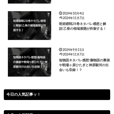
2024年10月4日
2024年11月7日
呪術廻戦28巻ネタバレ感想と解
説!乙骨の領域展開が炸裂する！
2024年9月11日
2024年11月7日
短物語ネタバレ感想!傷物語の裏側
や戦場ヶ原ひたぎと神原駿河の出
会いも収録！？
今日の人気記事ッ！