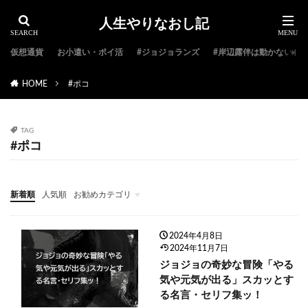
人生やりなおし記
仮想通貨
お小遣い・ポイ活
#ジョジョランズ
#岸辺露伴は動かない
HOME
#ポコ
TAG
#ポコ
新着順
人気順
お勧めカテゴリ
#ジョジョ特集
#ジョジョのキャラクター紹介
#ジョジョランキング
#ジョジョアニメ
#ジョジョランズ
#岸辺露伴は動かない
#ジョジョ小説
2024年4月8日
2024年11月7日
ジョジョの奇妙な冒険「やる
気や元気が出る」スカッとす
る名言・セリフ集ッ！