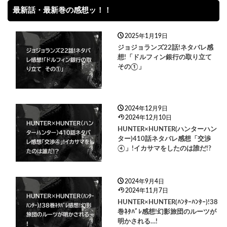
最新話・最新巻の感想ッ！！
2025年1月19日
ジョジョランズ22話!ネタバレ感
想!「ドルフィン銀行の取り立て
その①」
2024年12月9日
2024年12月10日
HUNTER×HUNTER(ハンターハン
ター)410話ネタバレ感想「交渉
④」!イカサマをしたのは誰だ!?
2024年9月4日
2024年11月7日
HUNTER×HUNTER(ﾊﾝﾀｰﾊﾝﾀｰ)!38
巻ﾈﾀﾊﾞﾚ感想!幻影旅団のルーツが
明かされる…!