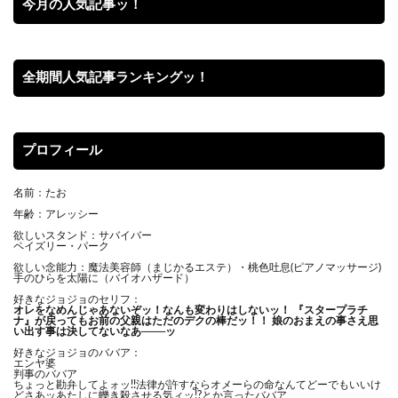
今月の人気記事ッ！
全期間人気記事ランキングッ！
プロフィール
名前：たお
年齢：アレッシー
欲しいスタンド：サバイバー
ペイズリー・パーク
欲しい念能力：魔法美容師（まじかるエステ）・桃色吐息(ピアノマッサージ)
手のひらを太陽に（バイオハザード）
好きなジョジョのセリフ：
オレをなめんじゃあないぞッ！
なんも変わりはしないッ！ 『スタープラチ
ナ』が戻ってもお前の父親はただのデクの棒だッ！！ 娘のおまえの事さえ思
い出す事は決してないなあ───ッ
好きなジョジョのババア：
エンヤ婆
判事のババア
ちょっと勘弁してよォッ!!法律が許すならオメーらの命なんてどーでもいいけ
どさあッあたしに轢き殺させる気ィッ!?とか言ったババア