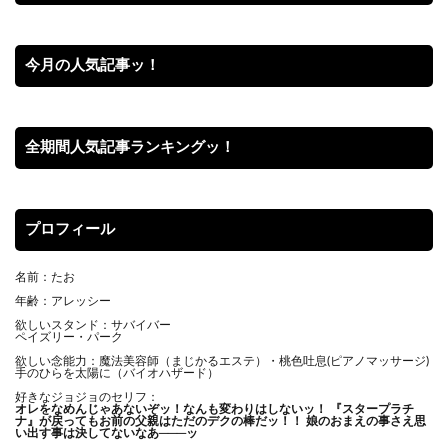
今月の人気記事ッ！
全期間人気記事ランキングッ！
プロフィール
名前：たお
年齢：アレッシー
欲しいスタンド：サバイバー
ペイズリー・パーク
欲しい念能力：魔法美容師（まじかるエステ）・桃色吐息(ピアノマッサージ)
手のひらを太陽に（バイオハザード）
好きなジョジョのセリフ：
オレをなめんじゃあないぞッ！
なんも変わりはしないッ！ 『スタープラチ
ナ』が戻ってもお前の父親はただのデクの棒だッ！！ 娘のおまえの事さえ思
い出す事は決してないなあ───ッ