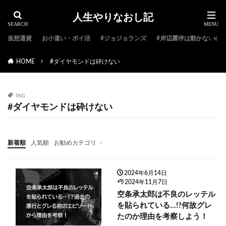
人生やりなおし記
仮想通貨
お小遣い・ポイ活
#ジョジョランズ
#岸辺露伴は動かない
HOME
#ダイヤモンドは砕けない
TAG
#ダイヤモンドは砕けない
新着順
人気順
お勧めカテゴリ
#ジョジョ特集
#ジョジョのキャラクター紹介
#ジョジョランキング
#ジョジョアニメ
#ジョジョランズ
#岸辺露伴は動かない
#ジョジョ小説
2024年6月14日
2024年11月7日
空条承太郎は不良のレッテル
を貼られている…!?何故グレ
たのか理由を考察しよう！