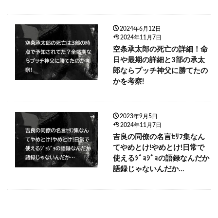
2024年6月12日
2024年11月7日
空条承太郎の死亡の詳細！命
日や最期の詳細と3部の承太
郎ならプッチ神父に勝てたの
かを考察!
2023年9月5日
2024年11月7日
吉良の同僚の名言ｾﾘﾌ集なん
てやめとけ!やめとけ!日常で
使えるｼﾞｮｼﾞｮの語録なんだか
語録じゃないんだか…