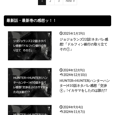
1
2
3
Next
最新話・最新巻の感想ッ！！
2025年1月19日
ジョジョランズ22話!ネタバレ感
想!「ドルフィン銀行の取り立て
その①」
2024年12月9日
2024年12月10日
HUNTER×HUNTER(ハンターハン
ター)410話ネタバレ感想「交渉
④」!イカサマをしたのは誰だ!?
2024年9月4日
2024年11月7日