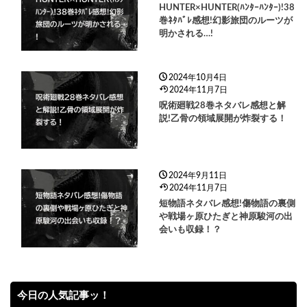
HUNTER×HUNTER(ﾊﾝﾀｰﾊﾝﾀｰ)!38
巻ﾈﾀﾊﾞﾚ感想!幻影旅団のルーツが
明かされる…!
2024年10月4日
2024年11月7日
呪術廻戦28巻ネタバレ感想と解
説!乙骨の領域展開が炸裂する！
2024年9月11日
2024年11月7日
短物語ネタバレ感想!傷物語の裏側
や戦場ヶ原ひたぎと神原駿河の出
会いも収録！？
今日の人気記事ッ！