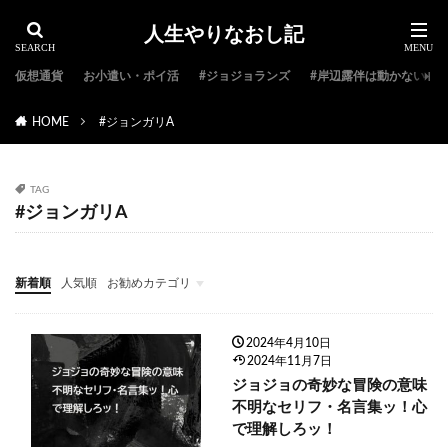
人生やりなおし記
仮想通貨
お小遣い・ポイ活
#ジョジョランズ
#岸辺露伴は動かない
HOME
#ジョンガリA
TAG
#ジョンガリA
新着順
人気順
お勧めカテゴリ
#ジョジョ特集
#ジョジョのキャラクター紹介
#ジョジョランキング
#ジョジョアニメ
#ジョジョランズ
#岸辺露伴は動かない
#ジョジョ小説
2024年4月10日
2024年11月7日
ジョジョの奇妙な冒険の意味
不明なセリフ・名言集ッ！心
で理解しろッ！