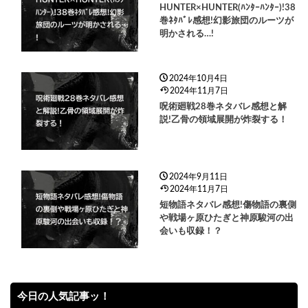
HUNTER×HUNTER(ﾊﾝﾀｰﾊﾝﾀｰ)!38
巻ﾈﾀﾊﾞﾚ感想!幻影旅団のルーツが
明かされる…!
2024年10月4日
2024年11月7日
呪術廻戦28巻ネタバレ感想と解
説!乙骨の領域展開が炸裂する！
2024年9月11日
2024年11月7日
短物語ネタバレ感想!傷物語の裏側
や戦場ヶ原ひたぎと神原駿河の出
会いも収録！？
今日の人気記事ッ！