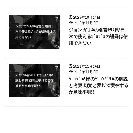
2023年10月14日
2024年11月7日
ジョンガリAの名言ｾﾘﾌ集!日
常で使えるｼﾞｮｼﾞｮの語録は信
用できない
2021年11月14日
2024年11月7日
ｼﾞｮｼﾞｮ6部のｼﾞｮﾝｶﾞﾘAの解説
と考察!幻覚と夢ｵﾁで実在する
か意味不明!?