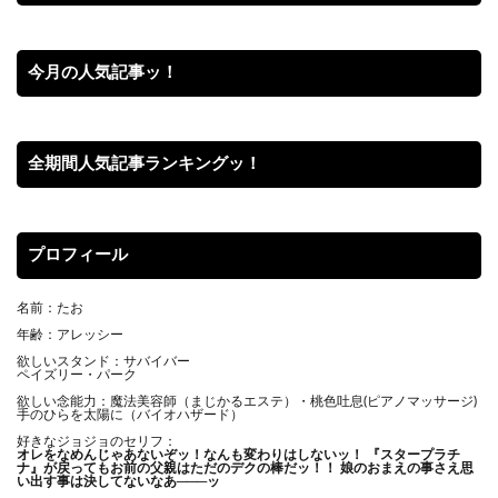
今月の人気記事ッ！
全期間人気記事ランキングッ！
プロフィール
名前：たお
年齢：アレッシー
欲しいスタンド：サバイバー
ペイズリー・パーク
欲しい念能力：魔法美容師（まじかるエステ）・桃色吐息(ピアノマッサージ)
手のひらを太陽に（バイオハザード）
好きなジョジョのセリフ：
オレをなめんじゃあないぞッ！
なんも変わりはしないッ！ 『スタープラチ
ナ』が戻ってもお前の父親はただのデクの棒だッ！！ 娘のおまえの事さえ思
い出す事は決してないなあ───ッ