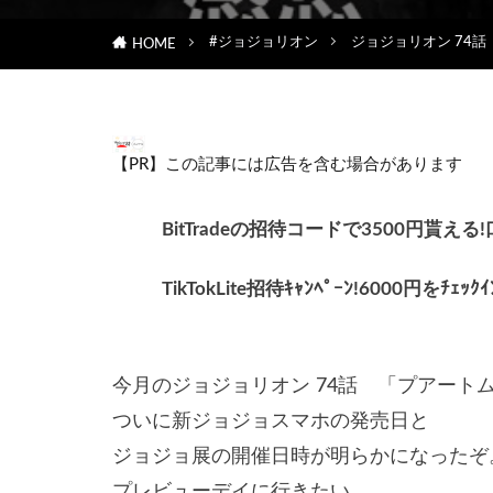
#ジョジョリオン
ジョジョリオン 74
HOME
【PR】この記事には広告を含む場合があります
BitTradeの招待コードで3500円
TikTokLite招待ｷｬﾝﾍﾟｰﾝ!6000円をﾁ
今月のジョジョリオン 74話 「プアー
ついに新ジョジョスマホの発売日と
ジョジョ展の開催日時が明らかになったぞ
プレビューデイに行きたい…。