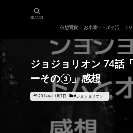
仮想通貨
お小遣い・ポイ活
#
ジョジョリオン 74
ーその③」感想
2024年11月7日
#ジョジョリオン