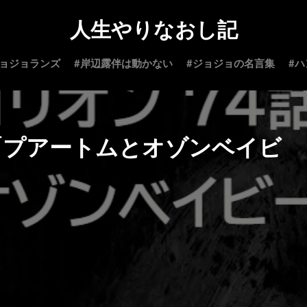
人生やりなおし記
ジョジョランズ
#岸辺露伴は動かない
#ジョジョの名言集
#
話「プアートムとオゾンベイビ