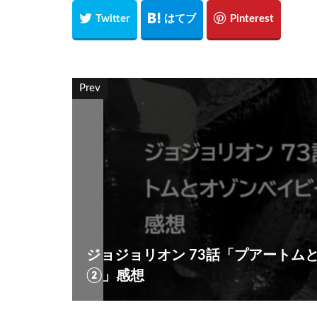
Prev
ジョジョリオン 73話「プアートム
②」感想