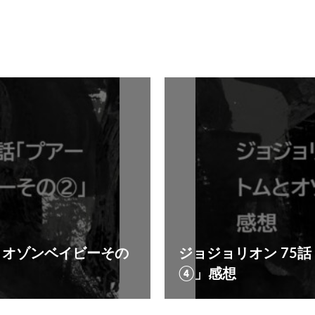
とオゾンベイビーその
ジョジョリオン 75
④」感想