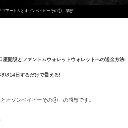
話「プアートムとオゾンベイビーその③」感想
貰える!口座開設とファントムウォレットウォレットへの送金方法!
ｪｯｸｲﾝﾀｽｸ14日するだけで貰える!
トムとオゾンベイビーその③」の感想です。
。