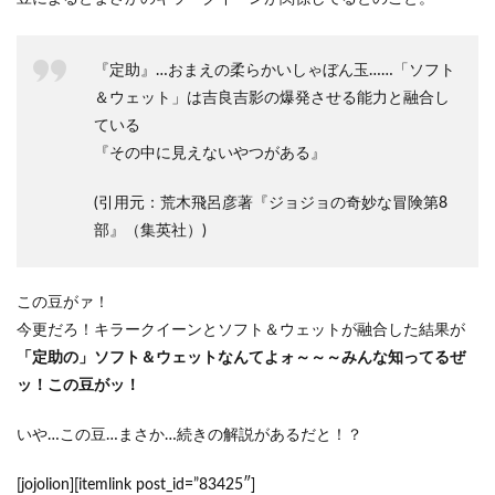
『定助』…おまえの柔らかいしゃぼん玉……「ソフト
＆ウェット」は吉良吉影の爆発させる能力と融合し
ている
『その中に見えないやつがある』
(引用元：荒木飛呂彦著『ジョジョの奇妙な冒険第8
部』（集英社）)
この豆がァ！
今更だろ！キラークイーンとソフト＆ウェットが融合した結果が
「定助の」ソフト＆ウェットなんてよォ～～～みんな知ってるぜ
ッ！この豆がッ！
いや…この豆…まさか…続きの解説があるだと！？
[jojolion][itemlink post_id=”83425″]