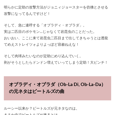
明らかに定助の攻撃方法がジョニィジョースターを彷彿とさせる
攻撃になってるんですけど！
そして、急に連呼する「オブラディ・オブラダ」。
実は二匹目のポケモン…じゃなくて岩昆虫のことだった。
おいおい、ここに来て岩昆虫二匹目まで出してきちゃうとは透龍
てめえストレイツォよりよっぽど容赦ねえな！
そして肉球みたいなのが定助にめり込んでいく。
剥がそうとしたらドンドン増えていってしまう定助！大ピンチ！
オブラディ・オブラダ（Ob-La Di, Ob-La-Da）
の元ネタはビートルズの曲
ルーシー以来か？ビートルズが元ネタなのは。