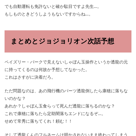
でも自動運転も免許ないと確か駄目ですよ先生…。
もしものときどうしようもないですからね…。
まとめとジョジョリオン次話予想
ペイズリー・パークで見えないしゃぼん玉操作というか透龍の元
に持ってくるのは何故か予想してなかった。
これはさすがに決着だろ。
ただ問題なのは、あの飛行機のパーツ透龍倒したら康穂に落ちな
いのかな？
あれか？しゃぼん玉食らって死んだ透龍に落ちるのかな？
これで康穂に落ちたら定助闇落ちエンドになるぞ…。
せめて常秀に落ちてくれ！頼む！！
そして透龍くんのフルネームは明かされないまま終わってしまう