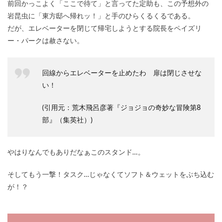
前回かっこよく「ここで待て」と言ってた定助も、この予想外の
岩昆虫に「東方邸へ帰れッ！」と手のひらくるくるである。
だが、エレベーターを閉じて帰宅しようとする院長をペイズリ
ー・パークは赦さない。
回線からエレベーターを止めたわ 扉は閉じさせな
い！
(引用元：荒木飛呂彦著『ジョジョの奇妙な冒険第8
部』（集英社）)
やはりなんでもありだなぁこのスタンド…。
そしてもう一撃！タスク…じゃなくてソフト＆ウェットをぶち込む
が！？