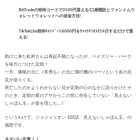
BitTradeの招待コードで3500円貰える!口座開設とファントムウ
ォレットウォレットへの送金方法!
TikTokLite招待ｷｬﾝﾍﾟｰﾝ!6000円をﾁｪｯｸｲﾝﾀｽｸ14日するだけで貰
える!
助けに来た虹村さんは再起不能になったが、ペイズリー・パーク
を味方につけた定助！
一方、康穂の元に（常秀も）の元に飛行機のパーツという名の厄
災が迫りくる。
死亡したのかよくわからない豆が定助の心のなかに語りかけたそ
のとき、定助の星のアザからこの世に存在していない「見えない
しゃぼん玉」が姿を現した…！
というわけで、ジョジョリオン 105話「見えないしゃぼん玉」の
感想です。
ネタバレ注意！！