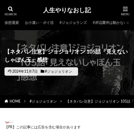
人生やりなおし記
仮想通貨
お小遣い・ポイ活
#ジョジョランズ
#岸辺露伴は動かない
【ネタバレ注意】ジョジョリオン 105話「見えない
しゃぼん玉」感想
2024年11月7日
#ジョジョリオン
HOME
#ジョジョリオン
【ネタバレ注意】ジョジョリオン 105話
【PR】この記事には広告を含む場合があります