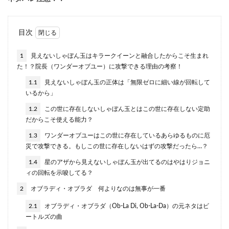
目次
1
見えないしゃぼん玉はキラークイーンと融合したからこそ生まれ
た！？院長（ワンダーオブユー）に攻撃できる理由の考察！
1.1
見えないしゃぼん玉の正体は「無限ゼロに細い線が回転して
いるから」
1.2
この世に存在しないしゃぼん玉とはこの世に存在しない定助
だからこそ使える能力？
1.3
ワンダーオブユーはこの世に存在しているあらゆるものに厄
災で攻撃できる。もしこの世に存在しないはずの攻撃だったら…？
1.4
星のアザから見えないしゃぼん玉が出てるのはやはりジョニ
ィの回転を示唆してる？
2
オブラディ・オブラダ 何よりなのは無事が一番
2.1
オブラディ・オブラダ（Ob-La Di, Ob-La-Da）の元ネタはビ
ートルズの曲