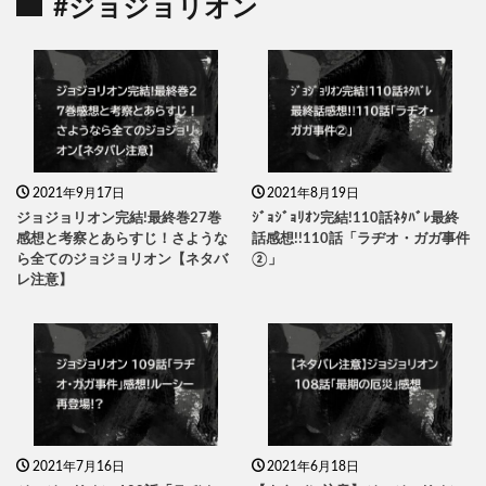
#ジョジョリオン
2021年9月17日
2021年8月19日
ジョジョリオン完結!最終巻27巻
ｼﾞｮｼﾞｮﾘｵﾝ完結!110話ﾈﾀﾊﾞﾚ最終
感想と考察とあらすじ！さような
話感想!!110話「ラヂオ・ガガ事件
ら全てのジョジョリオン【ネタバ
②」
レ注意】
2021年7月16日
2021年6月18日