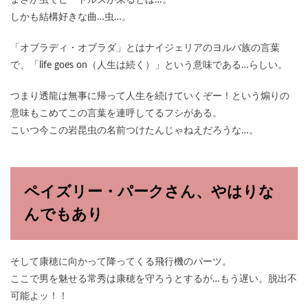
まさか虫でビートルズが来るとは…。
しかも結構好きな曲…虫…。
「オブラディ・オブラダ」とはナイジェリアのヨルバ族の言葉
で、「life goes on（人生は続く）」という意味である…らしい。
つまり透龍は無事に帰って人生を続けていくぞー！という煽りの
意味もこめてこの言葉を連呼してるフシがある。
こいつ今この岩昆虫の名前つけたんじゃねえだろうな…。
ペイズリー・パークさん、やはりな
んでもあり
そして康穂に向かって降ってくる飛行機のパーツ。
ここで男を魅せる常秀は康穂を守ろうとするが…もう遅い。脱出不
可能よッ！！