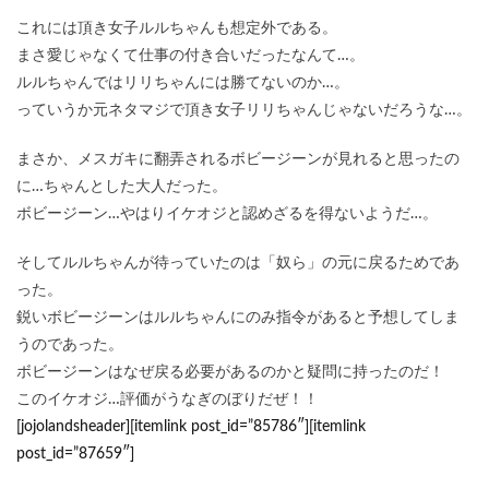
これには頂き女子ルルちゃんも想定外である。
まさ愛じゃなくて仕事の付き合いだったなんて…。
ルルちゃんではリリちゃんには勝てないのか…。
っていうか元ネタマジで頂き女子リリちゃんじゃないだろうな…。
まさか、メスガキに翻弄されるボビージーンが見れると思ったの
に…ちゃんとした大人だった。
ボビージーン…やはりイケオジと認めざるを得ないようだ…。
そしてルルちゃんが待っていたのは「奴ら」の元に戻るためであ
った。
鋭いボビージーンはルルちゃんにのみ指令があると予想してしま
うのであった。
ボビージーンはなぜ戻る必要があるのかと疑問に持ったのだ！
このイケオジ…評価がうなぎのぼりだぜ！！
[jojolandsheader][itemlink post_id=”85786″][itemlink
post_id=”87659″]