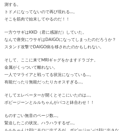
測する。
トドメになってないので再び現れる…。
そこを筋肉で始末してやるのだ！！
一方ウサギはKKD（君に感謝だ）していた。
なんで唐突にウサギはDAIGOになってしまったのだろうか？
スタンド攻撃でDAIGO病を移されたのかもしれない。
そして、ここに来てMRIギャグをかますドラゴナ。
金属がくっついて離れない。
一人でマライアと戦ってる状況になっている…。
有能だったり無能だったりカオスすぎる…。
そしてエレベーターが開くとそこにいたのは…。
ボビージーンとルルちゃんがパコと鉢合わせ！！
ものすごい無音のページ数…。
緊迫したこの状況。ハラハラするぜ…。
ルルちゃんは顔にモロに出てるが、ボビージーンは顔に出さな