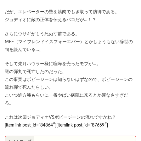
だが、エレベーターの壁を筋肉でもぎ取って防御である。
ジョディオに敵の正体を伝えるパコだが…！？
さらにウサギがもう死ぬ寸前である。
MFF（マイフレンドイズフォーエバー）とかしょうもない辞世の
句を読んでいる…。
そして先月ハウラー様に喧嘩を売ったモブが…。
謎の弾丸で死亡したのだった。
この事実はボビージーンは知らないはずなので、ボビージーンの
流れ弾で死んだらしい。
こいつ処方箋もらいに一番やばい病院に来るとか運なさすぎだ
ろ。
これは次回ジョディオVSボビージーンの流れですかね？
[itemlink post_id=”84864″][itemlink post_id=”87659″]