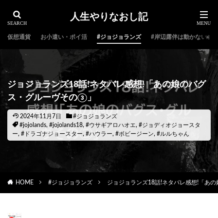
人生やりなおし記
仮想通貨
お小遣い・ポイ活
#ジョジョランズ
#岸辺露伴は動かない
ジョジョランズ18話!ネタバレ感想!「あの娘のバグ
ス・グルーヴその③」
2024年11月7日
#ジョジョランズ
#jojolands
,
#jojolands18
,
#ウサギアロハオエ
,
#ジョディオジョースタ
ー
,
#ドラゴナジョースター
,
#ハウラー
,
#ボビージーン
,
#ルルちゃん
HOME
#ジョジョランズ
ジョジョランズ18話!ネタバレ感想!「あ