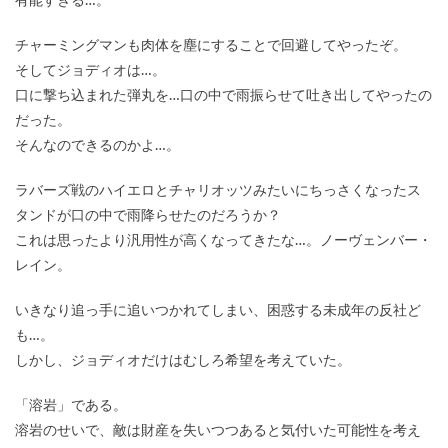
有能すぎる…。
チャーミングマンも肉体を塵にすることで回避してやったぞ。
そしてジョディオは…。
口に撃ち込まれた弾丸を…口の中で雨振らせて吐き出してやったの
だった。
そんなのできるのかよ…。
ラバーズ戦のハイエロとチャリオッツみたいにちっさくなったス
タンドが口の中で雨降らせたのだろうか？
これは思ったより汎用性が高くなってきたな…。ノーヴェンバー・
レイン。
いきなり追っ手に追いつかれてしまい、困惑する未成年の反社ど
も…。
しかし、ジョディオだけはむしろ希望を考えていた。
「溶岩」である。
溶岩のせいで、敵は財産を失いつつあると気付いた可能性を考え