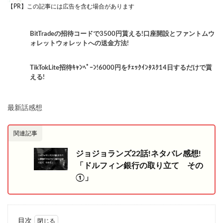
【PR】この記事には広告を含む場合があります
BitTradeの招待コードで3500円貰える!口座開設とファントムウ
ォレットウォレットへの送金方法!
TikTokLite招待ｷｬﾝﾍﾟｰﾝ!6000円をﾁｪｯｸｲﾝﾀｽｸ14日するだけで貰
える!
最新話感想
関連記事
ジョジョランズ22話!ネタバレ感想!
「ドルフィン銀行の取り立て その
①」
目次