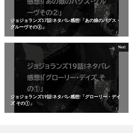
ジョジョランズ17話!ネタバレ感想!「あの娘のバグス・
グルーヴその②」
Next
ジョジョランズ19話!ネタバレ感想!「グローリー・デイ
ズ その①」