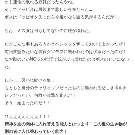
オも運命の眠れる奴隷だったんやね。
そしてドッピオは最後まで悲しい存在だった…。
ボスはドッピオを失ったら今後かなり困る気がするんだが…。
なお、ミスタは何もしてないのに銃が壊れた。
だがこんな事もあろうかとベレッタを奪っておいてよかったぜ！
前回変態みたいな警官クソモブに襲われたのは伏線だったのだ！
なお勘のいいNO５の推理で銃がぶっ壊れたのはボスのせいになっ
た。
しかし、襲われ続ける亀！
もともと自分のチャリオッツだったものに襲われる悲しきポルナ
レフだったが、何故か攻撃が止んだ！
そう！始まったのだ！！
ひえええええええ！！！
精神を別の肉体に入れ替える能力とはつまり！この世の生き物が
別の者に入れ替わっていく能力！