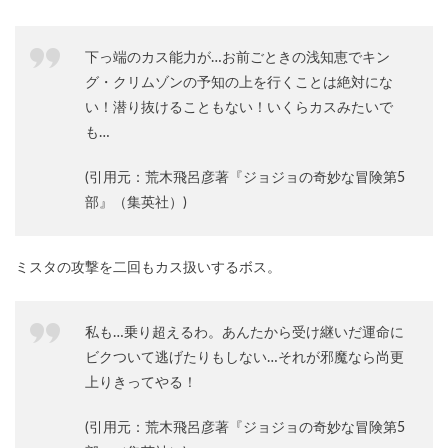
下っ端のカス能力が…お前ごときの浅知恵でキン
グ・クリムゾンの予知の上を行くことは絶対にな
い！潜り抜けることもない！いくらカスみたいで
も…
(引用元：荒木飛呂彦著『ジョジョの奇妙な冒険第5
部』（集英社）)
ミスタの攻撃を二回もカス扱いするボス。
私も…乗り超えるわ。あんたから受け継いだ運命に
ビクついて逃げたりもしない…それが邪魔なら尚更
上りきってやる！
(引用元：荒木飛呂彦著『ジョジョの奇妙な冒険第5