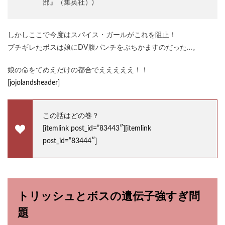
部』（集英社）)
しかしここで今度はスパイス・ガールがこれを阻止！
ブチギレたボスは娘にDV腹パンチをぶちかますのだった…。
娘の命をてめえだけの都合でえええええ！！
[jojolandsheader]
この話はどの巻？
[itemlink post_id=”83443″][itemlink
post_id=”83444″]
トリッシュとボスの遺伝子強すぎ問
題