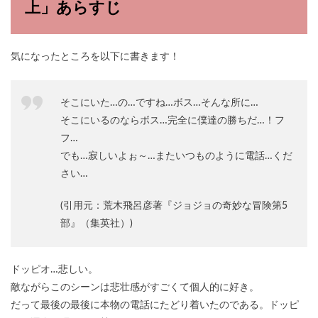
上」あらすじ
気になったところを以下に書きます！
そこにいた…の…ですね…ボス…そんな所に…
そこにいるのならボス…完全に僕達の勝ちだ…！フ
フ…
でも…寂しいよぉ～…またいつものように電話…くだ
さい…
(引用元：荒木飛呂彦著『ジョジョの奇妙な冒険第5
部』（集英社）)
ドッピオ…悲しい。
敵ながらこのシーンは悲壮感がすごくて個人的に好き。
だって最後の最後に本物の電話にたどり着いたのである。ドッピ