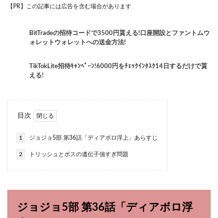
【PR】この記事には広告を含む場合があります
BitTradeの招待コードで3500円貰える!口座開設とファントムウ
ォレットウォレットへの送金方法!
TikTokLite招待ｷｬﾝﾍﾟｰﾝ!6000円をﾁｪｯｸｲﾝﾀｽｸ14日するだけで貰
える!
目次
1
ジョジョ5部 第36話「ディアボロ浮上」あらすじ
2
トリッシュとボスの遺伝子強すぎ問題
ジョジョ5部 第36話「ディアボロ浮