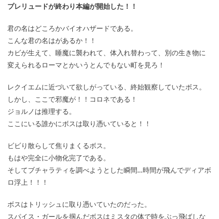
プレリュードが終わり本編が開始した！！
君の名はどころかバイオハザードである。
こんな君の名はがあるか！！
カビが生えて、睡魔に襲われて、体入れ替わって、別の生き物に
変えられるローマとかいうとんでもない町を見ろ！
レクイエムに近づいて欲しがっている、終始観察していたボス。
しかし、ここで邪魔が！！コロネである！
ジョルノは推理する。
ここにいる誰かにボスは取り憑いていると！！
ビビり散らして焦りまくるボス。
もはや完全に小物化完了である。
そしてブチャラティを調べようとした瞬間…時間が飛んでディアボ
ロ浮上！！！
ボスはトリッシュに取り憑いていたのだった。
スパイス・ガールを掴んだボスはミスタの体で時をぶっ飛ばしな