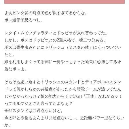
まあピンク髪の時点で色が似すぎてるからな。
ボス遺伝子恐るべし。
レクイエムでブチャラティとドッピオが入れ替わってた。
しかし、ボスはドッピオとの2重人格で、魂二つ分ある。
ボスは寄生虫みたいにトリッシュ（ミスタの体）にくっついてい
たと。
娘を利用しまくってる割に一発やっちまった過去に恐怖してる矛
盾なボスよ。
そもそも思い返すとトリッシュのスタンドとディアボロのスタン
ドって何かしらかの共通点があったから暗殺チームが追ってたん
じゃなかったっけ？娘の能力から！ ボスの「正体」がわかるッ！
ってホルマジオさん言ってたよなぁ？
全然スタンドは共通点ないけど。
承太郎と徐倫もあんまり共通点ないし…。近距離パワー型なくらい
か。