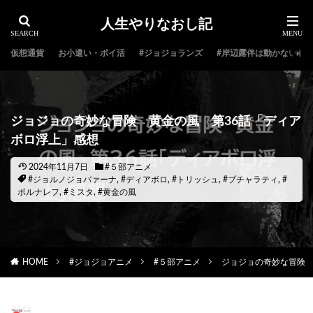
人生やりなおし記
仮想通貨
お小遣い・ポイ活
#ジョジョランズ
#岸辺露伴は動かない
ジョジョの奇妙な冒険 黄金の風 第36話「ディア
ボロ浮上」感想
2024年11月7日
#５部アニメ
#ジョルノジョバァーナ
,
#ディアボロ
,
#トリッシュ
,
#ブチャラティ
,
#
ポルナレフ
,
#ミスタ
,
#黄金の風
HOME
#ジョジョアニメ
#５部アニメ
ジョジョの奇妙な冒険 