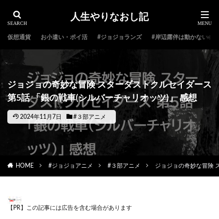
人生やりなおし記
仮想通貨
お小遣い・ポイ活
#ジョジョランズ
#岸辺露伴は動かない
ジョジョの奇妙な冒険 スターダストクルセイダース
第5話 「銀の戦車(シルバーチャリオッツ)」 感想
2024年11月7日
#３部アニメ
HOME
#ジョジョアニメ
#３部アニメ
ジョジョの奇妙な冒険 ス
【PR】この記事には広告を含む場合があります