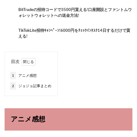
BitTradeの招待コードで3500円貰える!口座開設とファントムウ
ォレットウォレットへの送金方法!
TikTokLite招待ｷｬﾝﾍﾟｰﾝ!6000円をﾁｪｯｸｲﾝﾀｽｸ14日するだけで貰
える!
目次
1
アニメ感想
2
ジョジョ記事まとめ
アニメ感想