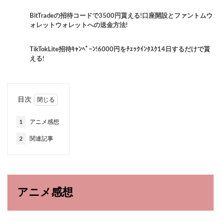
BitTradeの招待コードで3500円貰える!口座開設とファントムウ
ォレットウォレットへの送金方法!
TikTokLite招待ｷｬﾝﾍﾟｰﾝ!6000円をﾁｪｯｸｲﾝﾀｽｸ14日するだけで貰
える!
目次
1
アニメ感想
2
関連記事
アニメ感想