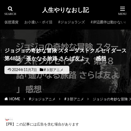
人生やりなおし記
仮想通貨
お小遣い・ポイ活
#ジョジョランズ
#岸辺露伴は動かない
ジョジョの奇妙な冒険 スターダストクルセイダース
第48話「遥かなる旅路 さらば友よ」 感想
2024年11月7日
#３部アニメ
HOME
#ジョジョアニメ
#３部アニメ
ジョジョの奇妙な冒険 
【PR】この記事には広告を含む場合があります