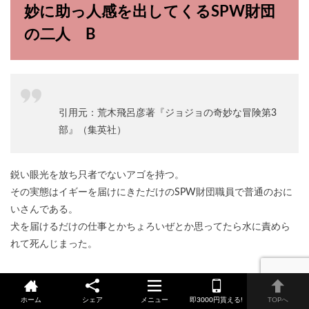
妙に助っ人感を出してくるSPW財団
の二人 B
引用元：荒木飛呂彦著『ジョジョの奇妙な冒険第3
部』（集英社）
鋭い眼光を放ち只者でないアゴを持つ。
その実態はイギーを届けにきただけのSPW財団職員で普通のおに
いさんである。
犬を届けるだけの仕事とかちょろいぜとか思ってたら水に責めら
れて死んじまった。
ホーム
シェア
メニュー
即3000円貰える!
TOPへ
ボインゴの漫画大好きな漫画家 B