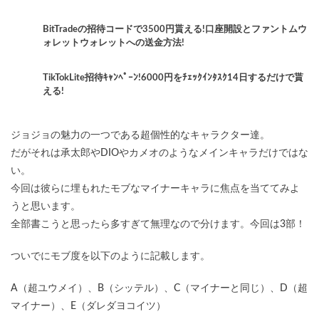
BitTradeの招待コードで3500円貰える!口座開設とファントムウ
ォレットウォレットへの送金方法!
TikTokLite招待ｷｬﾝﾍﾟｰﾝ!6000円をﾁｪｯｸｲﾝﾀｽｸ14日するだけで貰
える!
ジョジョの魅力の一つである超個性的なキャラクター達。
だがそれは承太郎やDIOやカメオのようなメインキャラだけではな
い。
今回は彼らに埋もれたモブなマイナーキャラに焦点を当ててみよ
うと思います。
全部書こうと思ったら多すぎて無理なので分けます。今回は3部！
ついでにモブ度を以下のように記載します。
A（超ユウメイ）、B（シッテル）、C（マイナーと同じ）、D（超
マイナー）、E（ダレダヨコイツ）