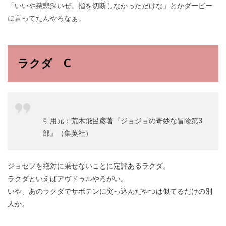
「いいや慈悲深いぜ。指を切断しなかっただけな」とかダービー
に言ってたんやろなぁ。
ラクダ C
引用元：荒木飛呂彦著『ジョジョの奇妙な冒険第3
部』（集英社）
ジョセフを絶対に乗せないことに定評あるラクダ。
ラクダといえばアヴドゥルやろがい。
いや、あのラクダでサボテンに突っ込んだやつは似てるだけの別
人か。