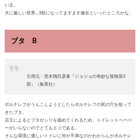
い主。
犬に厳しい世界…3部になってますます健在といったところかな。
ブタ B
引用元：荒木飛呂彦著『ジョジョの奇妙な冒険第3
部』（集英社）
ポルナレフがうんこしようとしたらポルナレフの尻の穴を狙って
きたブタ。
店主によるとブタがシリを舐めてくれるため、トイレットペーパ
ーがいらないのでとてもエコである。
そんな環境に優しいトイレに何が不満なのかわからんがポルナレ