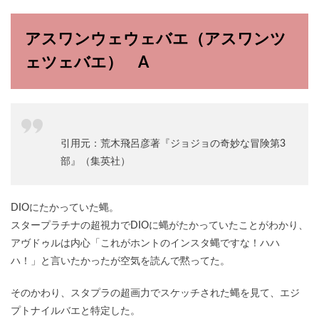
アスワンウェウェバエ（アスワンツ
ェツェバエ） A
引用元：荒木飛呂彦著『ジョジョの奇妙な冒険第3
部』（集英社）
DIOにたかっていた蝿。
スタープラチナの超視力でDIOに蝿がたかっていたことがわかり、
アヴドゥルは内心「これがホントのインスタ蝿ですな！ハハ
ハ！」と言いたかったが空気を読んで黙ってた。
そのかわり、スタプラの超画力でスケッチされた蝿を見て、エジ
プトナイルバエと特定した。