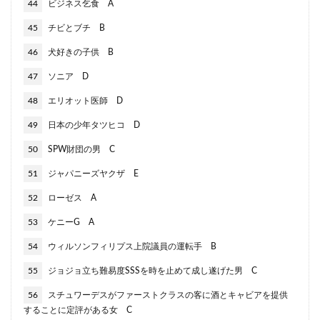
44
ビジネス乞食 A
45
チビとブチ B
46
犬好きの子供 B
47
ソニア D
48
エリオット医師 D
49
日本の少年タツヒコ D
50
SPW財団の男 C
51
ジャパニーズヤクザ E
52
ローゼス A
53
ケニーG A
54
ウィルソンフィリプス上院議員の運転手 B
55
ジョジョ立ち難易度SSSを時を止めて成し遂げた男 C
56
スチュワーデスがファーストクラスの客に酒とキャビアを提供
することに定評がある女 C