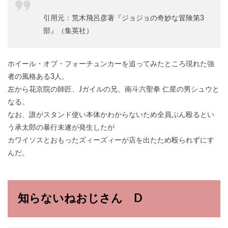
引用元：荒木飛呂彦著『ジョジョの奇妙な冒険第3
部』（集英社）
ホイール・オブ・フォーチュンカーを追ってみたところ現れた強
者の風格ある3人。
左から花京院の師匠、Jガイルの兄、南斗六聖拳 仁星の男シュウと
なる。
なお、誰がスタンド使い本体かわからないため全員ぶん殴るとい
う承太郎の暴行未遂が発生したが
カワイソスとおもったズィーズィーが店を出たため殴られずにす
んだ。
知らないねおじさん D