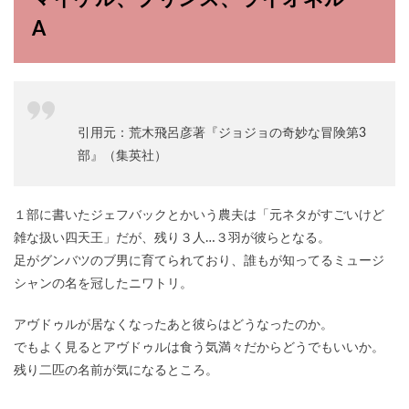
A
引用元：荒木飛呂彦著『ジョジョの奇妙な冒険第3
部』（集英社）
１部に書いたジェフバックとかいう農夫は「元ネタがすごいけど
雑な扱い四天王」だが、残り３人…３羽が彼らとなる。
足がグンバツのブ男に育てられており、誰もが知ってるミュージ
シャンの名を冠したニワトリ。
アヴドゥルが居なくなったあと彼らはどうなったのか。
でもよく見るとアヴドゥルは食う気満々だからどうでもいいか。
残り二匹の名前が気になるところ。