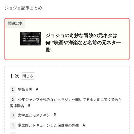
ジョジョ記事まとめ
関連記事
ジョジョの奇妙な冒険の元ネタは
何!?映画や洋楽など名前の元ネタ一
覧!
目次
1
空条貞夫 A
2
少年ジャンプを読みながらラジカセ聞いてる承太郎に驚く警官と
両津勘吉 B
3
女学生とモスチキン B
4
承太郎とドキューンした保健室の先生 A