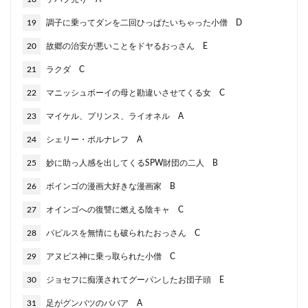
19
調子に乗ってダンを二回ひっぱたいちゃった小僧 D
20
故郷の治安が悪いことをドヤるおっさん E
21
ラクダ C
22
マニッシュボーイの母と勘違いさせてくる女 C
23
マイケル、プリンス、ライオネル A
24
シェリー・ポルナレフ A
25
妙に助っ人感を出してくるSPW財団の二人 B
26
ボインゴの漫画大好きな漫画家 B
27
オインゴへの復讐に燃える陰キャ C
28
パピルスを無情にも破られたおっさん C
29
アヌビス神に乗っ取られた小僧 C
30
ジョセフに痴漢されてグーパンしたお団子頭 E
31
足がグンバツのババア A