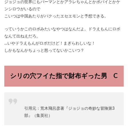
ジョジョの世界にもパーマンとかアラレちゃんとかポパイとかケ
ンシロウがいるので
こいつは中国あたりがパクったエセエモンと予想できる。
っていうかこのロボみたいなやつはなんだよ。ドラえもんにロボ
なんて出ねえだろ。
…いやドラえもんがロボだけど！まぎらわしいな！
しかもなんかちょっと怒ってないかこいつ？
シリの穴フイた指で財布ギった男 C
引用元：荒木飛呂彦著『ジョジョの奇妙な冒険第3
部』（集英社）