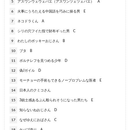
5
アスワンウェウェバエ（アスワンツェツェバエ） A
6
火事にうろたえる中国語を巧みに操る男 E
7
ネコドラくん A
8
シリの穴フイた指で財布ギった男 C
9
わたしのポッキーおじさん B
10
ブタ B
11
ポルナレフを見つめる少年 D
12
偽Jガイル D
13
モーチョーの手術もできるノープロブレムな医者 E
14
日本人のクミコさん
15
3銃士感あるぶん殴られそうになった男たち E
16
知らないねおじさん D
17
なぜゆえにおばさん C
18
ケバブ売り A