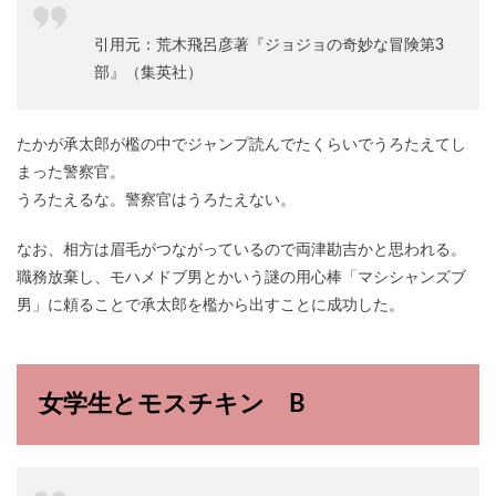
引用元：荒木飛呂彦著『ジョジョの奇妙な冒険第3
部』（集英社）
たかが承太郎が檻の中でジャンプ読んでたくらいでうろたえてし
まった警察官。
うろたえるな。警察官はうろたえない。
なお、相方は眉毛がつながっているので両津勘吉かと思われる。
職務放棄し、モハメドブ男とかいう謎の用心棒「マシシャンズブ
男」に頼ることで承太郎を檻から出すことに成功した。
女学生とモスチキン B