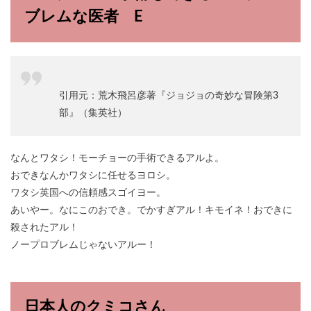
ブレムな医者 E
引用元：荒木飛呂彦著『ジョジョの奇妙な冒険第3
部』（集英社）
なんとワタシ！モーチョーの手術できるアルよ。
おできなんかワタシに任せるヨロシ。
ワタシ英国への信頼感スゴイヨー。
あいやー。なにこのおでき。でかすぎアル！キモイネ！おできに
殺されたアル！
ノープロブレムじゃないアルー！
日本人のクミコさん