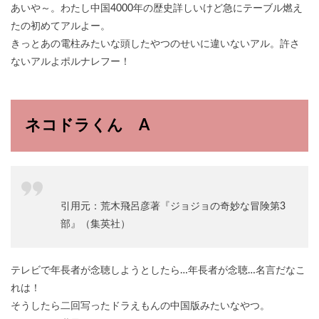
あいや～。わたし中国4000年の歴史詳しいけど急にテーブル燃え
たの初めてアルよー。
きっとあの電柱みたいな頭したやつのせいに違いないアル。許さ
ないアルよポルナレフー！
ネコドラくん A
引用元：荒木飛呂彦著『ジョジョの奇妙な冒険第3
部』（集英社）
テレビで年長者が念聴しようとしたら…年長者が念聴…名言だなこ
れは！
そうしたら二回写ったドラえもんの中国版みたいなやつ。