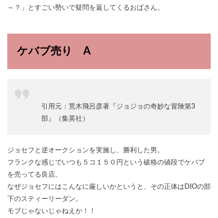
～？」とすごい勢いで疑問を返してくるおばさん。
ケバブ売り A
引用元：荒木飛呂彦著『ジョジョの奇妙な冒険第3
部』（集英社）
ジョセフと逆オークションを実施し、勝利した男。
フランクな感じでいつも５コ１５０円という破格の値段でケバブ
を売ってる良店。
なぜジョセフにはこんなに厳しいかというと、その正体はDIOの部
下のスティーリーダン。
モブじゃないじゃねえか！！