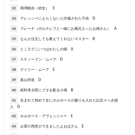
32
両津勘吉（幼女） E
33
アレッシーにえらくないと評価された子供 D
34
マレーナ（ポルナレフと一緒にお風呂入ったお姉さん） A
35
なんか注文しても教えてくれないマスター B
36
ところでこいつはわたしの猫 A
37
スティーブン・ムーア D
38
ゲイリー・ムーア E
39
真山祥造 D
40
絶対承太郎にブタを配る小僧 B
41
生まれて初めて女にホルホースが蹴りを入れた記念スべき婦
人 D
42
ホルホース・アヴェンジャー E
43
お茶の用意ができましたよおばさん E