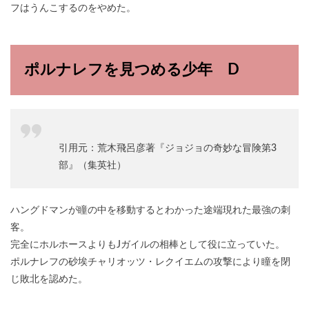
フはうんこするのをやめた。
ポルナレフを見つめる少年 D
引用元：荒木飛呂彦著『ジョジョの奇妙な冒険第3
部』（集英社）
ハングドマンが瞳の中を移動するとわかった途端現れた最強の刺
客。
完全にホルホースよりもJガイルの相棒として役に立っていた。
ポルナレフの砂埃チャリオッツ・レクイエムの攻撃により瞳を閉
じ敗北を認めた。