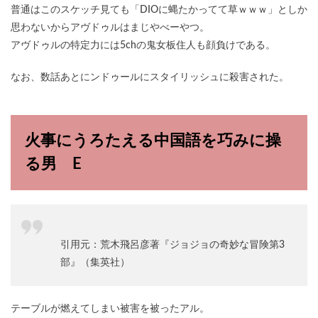
普通はこのスケッチ見ても「DIOに蝿たかってて草ｗｗｗ」としか
思わないからアヴドゥルはまじやべーやつ。
アヴドゥルの特定力には5chの鬼女板住人も顔負けである。
なお、数話あとにンドゥールにスタイリッシュに殺害された。
火事にうろたえる中国語を巧みに操
る男 E
引用元：荒木飛呂彦著『ジョジョの奇妙な冒険第3
部』（集英社）
テーブルが燃えてしまい被害を被ったアル。