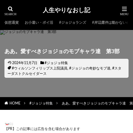
人生やりなおし記
仮想通貨
お小遣い・ポイ活
#ジョジョランズ
#岸辺露伴は動かない
ああ。愛すべきジョジョのモブキャラ達 第3部
2024年11月7日
#ジョジョ特集
#ウィルソンフィリップス上院議員
,
#ジョジョの奇妙なモブ達
,
#スタ
ーダストクルセイダース
HOME
#ジョジョ特集
ああ。愛すべきジョジョのモブキャラ達 第
【PR】この記事には広告を含む場合があります