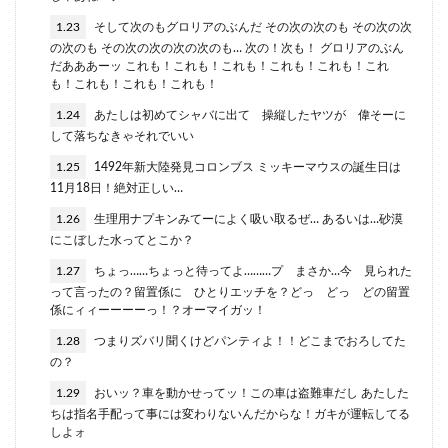
1.23
そして次のもグロリアのぶんだ その次の次のも その次の次
の次のも その次の次の次の次のも… 次の！次も！ グロリアのぶん
だあああーッ これも！これも！これも！これも！これも！これ
も！これも！これも！これも！
1.24
あたしは初めてシャバに出て 操縦したヤツが 偉そーに
して落ちなきゃそれでいい
1.25
1492年新大陸発見コロンブス ミッキーマウスの誕生日は
11月18日！絶対正しい…
1.26
生理用ナプキンみてーによく吸い取るぜ… あるいは…砂漠
にこぼした水ってとこか？
1.27
ちょっ……ちょっと待ってよ………プ まさか…今 見られた
って言ったの？留置係に ひとりエッチを？どっ どっ どの留置
係にィィーーーーっ！？オーマイガッ！
1.28
つまりズバリ聞くけどパンティよ！！どこまでおろしてた
の？
1.29
おいッ？車を動かせってッ！この車は盗難車だし あたした
ちは指名手配って事には変わりないんだからな！ガキが運転してる
しよォ