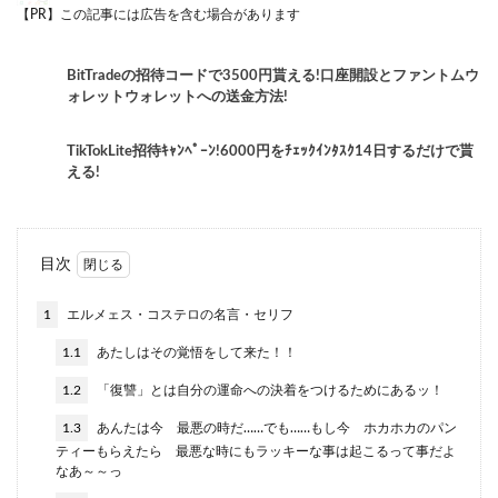
【PR】この記事には広告を含む場合があります
BitTradeの招待コードで3500円貰える!口座開設とファントムウ
ォレットウォレットへの送金方法!
TikTokLite招待ｷｬﾝﾍﾟｰﾝ!6000円をﾁｪｯｸｲﾝﾀｽｸ14日するだけで貰
える!
目次
1
エルメェス・コステロの名言・セリフ
1.1
あたしはその覚悟をして来た！！
1.2
「復讐」とは自分の運命への決着をつけるためにあるッ！
1.3
あんたは今 最悪の時だ……でも……もし今 ホカホカのパン
ティーもらえたら 最悪な時にもラッキーな事は起こるって事だよ
なあ～～っ