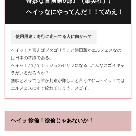
奇妙な冒険第6部』（集英社）)
ヘイッなにやってんだ！！てめえ！
使用用途：奇行に走ってる人に向かって
ヘイッ！と言えばブタゴリラこと熊田薫かエルメェスなの
は日本の常識である。
ヘイッ！だけでジョジョのセリフになる…こんなスゴイキャ
ラがいるだろうか？
無駄とオラでも誰か判別が難しいと言うのに…ヘイッ！では
エルメェスにすぐ絞れてしまう。スゴイ。
ヘイッ 徐倫！徐倫じゃあないか！