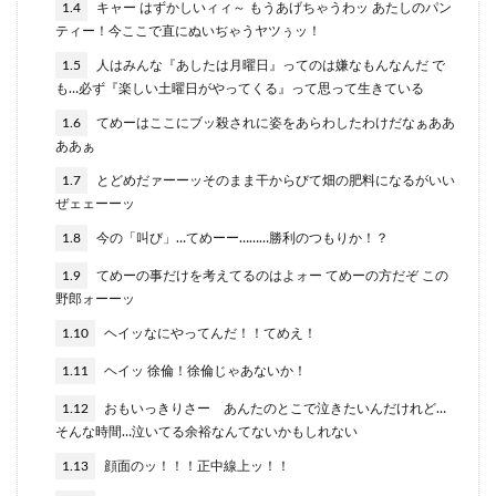
1.4
キャー はずかしいィィ～ もうあげちゃうわッ あたしのパン
ティー！今ここで直にぬいぢゃうヤツぅッ！
1.5
人はみんな『あしたは月曜日』ってのは嫌なもんなんだ で
も…必ず『楽しい土曜日がやってくる』って思って生きている
1.6
てめーはここにブッ殺されに姿をあらわしたわけだなぁああ
ああぁ
1.7
とどめだァーーッそのまま干からびて畑の肥料になるがいい
ぜェェーーッ
1.8
今の「叫び」…てめーー………勝利のつもりか！？
1.9
てめーの事だけを考えてるのはよォー てめーの方だぞ この
野郎ォーーッ
1.10
ヘイッなにやってんだ！！てめえ！
1.11
ヘイッ 徐倫！徐倫じゃあないか！
1.12
おもいっきりさー あんたのとこで泣きたいんだけれど…
そんな時間…泣いてる余裕なんてないかもしれない
1.13
顔面のッ！！！正中線上ッ！！