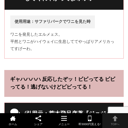
使用用途：サファリパークでワニを見た時
ワニを発見したエルメェス。
平然とワニがハイウェイに生息しててやっぱりアメリカっ
てすげーわ。
ギャハハハハ 反応したぞッ！ビビってる ビビ
ってる！逃げないけどビビってる！
(引用元：荒木飛呂彦著『ジョジョの
奇妙な冒険第6部』（集英社）)
ホーム
シェア
メニュー
即3000円貰える!
TOPへ