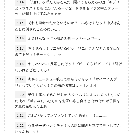
1.14
「助け」を呼んでみるんだ…聞いてもらえるのはゴキブリ
とドブネズミどもにだけだろーがな きさまもドブの中だァッー
ッ 悲鳴を上げてみろォォォ
1.15
それも運命のためというのか？ ふざけるなッ！神父はあ
たしに倒されるためにいるッ！
1.16
ふざけんな ゲロっ吐き野郎ーッ バーカバーカ
1.17
お！見ろッ！ワニがいるぞッ！ワニがこんなとこまで出て
きてるぞッ！チックショオッ！
1.18
ギャハハハハ 反応したぞッ！ビビってる ビビってる！逃げ
ないけどビビってる！
1.19
肉をチューチュー吸って喰らうからッ！『マイマイカブ
リ』っていうんだッ！この虫の名前はよォオオオオ
1.20
子供を産んでるんだよォ カタツムリはオスもメスもないん
だ あの『槍』みたいなものをお互いさし合うと それぞれが子供を
大量に産むんだぁあ
1.21
これが かつてメソメソしていた徐倫か！！…………
1.22
うるせーぞハナくそッ！人の話に聞き耳立てて見下してん
じゃあね―ッ！！