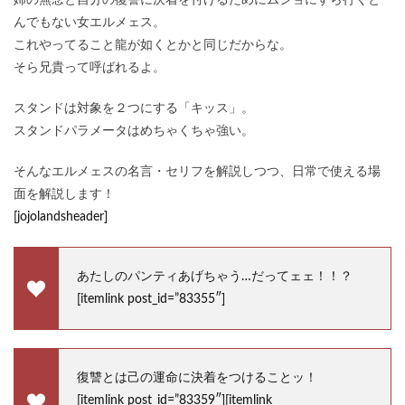
姉の無念と自分の復讐に決着を付けるためにムショにすら行くと
んでもない女エルメェス。
これやってること龍が如くとかと同じだからな。
そら兄貴って呼ばれるよ。
スタンドは対象を２つにする「キッス」。
スタンドパラメータはめちゃくちゃ強い。
そんなエルメェスの名言・セリフを解説しつつ、日常で使える場
面を解説します！
[jojolandsheader]
あたしのパンティあげちゃう…だってェェ！！？
[itemlink post_id=”83355″]
復讐とは己の運命に決着をつけることッ！
[itemlink post_id=”83359″][itemlink