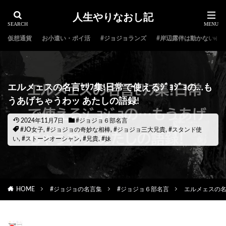
人生やりなおし記
仮想通貨
お小遣い・ポイ活
#ジョジョランズ
#岸辺露伴は動かない
エルメェスの名言ｾﾘﾌ集!日常で使えるｼﾞｮｼﾞｮの…も
うあげちゃうわッ あたしの語録!
2024年11月7日
#ジョジョ６部名言
#JO女子
,
#ジョジョの奇妙な相棒
,
#ジョジョ三大兄貴
,
#スタンド使
い
,
#ストーンオーシャン
,
#兄貴
,
#妹
HOME
#ジョジョの名言集
#ジョジョ６部名言
エルメェスの名言