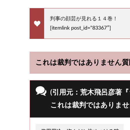
判事の顔芸が見れる１４巻！
[itemlink post_id=”83367″]
これは裁判ではありません質
(引用元：荒木飛呂彦著『
これは裁判ではありませ