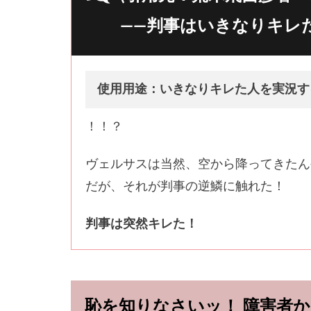
――判事はいきなりキレ
使用用途：いきなりキレた人を実況す
！！？
ヴェルサスは当然、空から降ってきたん
だが、それが判事の逆鱗に触れた！
判事は突然キレた！
恥を知りなさいッ！ 障害者