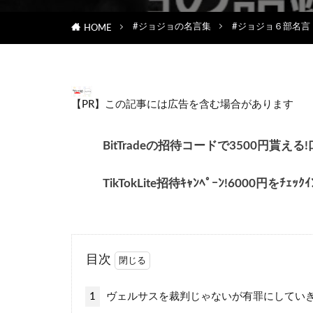
#ジョジョの名言集
#ジョジョ６部名言
HOME
【PR】この記事には広告を含む場合があります
BitTradeの招待コードで3500円
TikTokLite招待ｷｬﾝﾍﾟｰﾝ!6000円をﾁ
目次
1
ヴェルサスを裁判じゃないが有罪にしてい