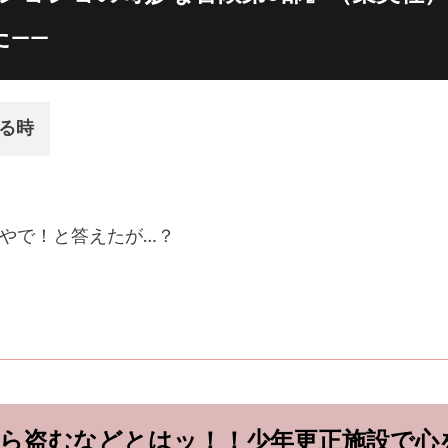
た――
る時
やで！と答えたが…？
から盗むなどとはッ！！少年更正施設で