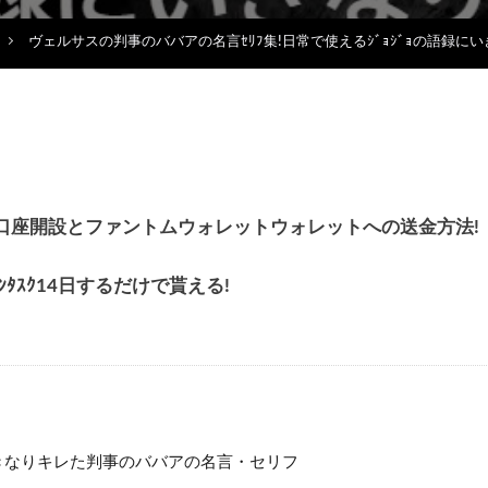
ヴェルサスの判事のババアの名言ｾﾘﾌ集!日常で使えるｼﾞｮｼﾞｮの語録に
貰える!口座開設とファントムウォレットウォレットへの送金方法!
ｪｯｸｲﾝﾀｽｸ14日するだけで貰える!
きなりキレた判事のババアの名言・セリフ