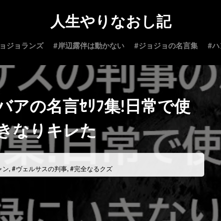
人生やりなおし記
ジョジョランズ
#岸辺露伴は動かない
#ジョジョの名言集
#
アの名言ｾﾘﾌ集!日常で使
いきなりキレた
ャン
,
#ヴェルサスの判事
,
#完全なるクズ