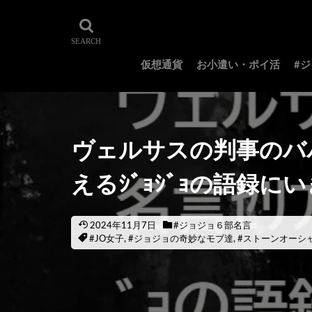
仮想通貨
お小遣い・ポイ活
#
ヴェルサスの判事のババ
えるｼﾞｮｼﾞｮの語録に
2024年11月7日
#ジョジョ６部名言
#JO女子
,
#ジョジョの奇妙なモブ達
,
#ストーンオーシ