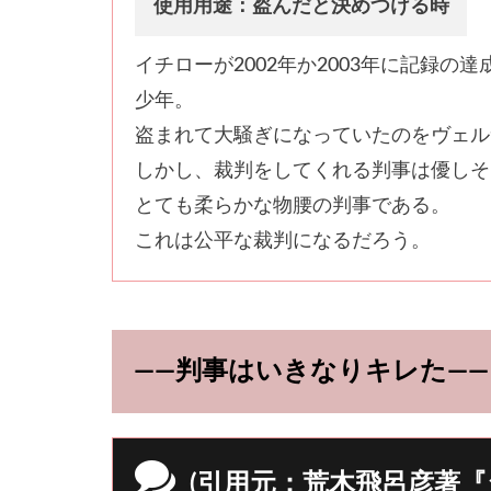
使用用途：盗んだと決めつける時
イチローが2002年か2003年に記録
少年。
盗まれて大騒ぎになっていたのをヴェル
しかし、裁判をしてくれる判事は優しそ
とても柔らかな物腰の判事である。
これは公平な裁判になるだろう。
――判事はいきなりキレた――
(引用元：荒木飛呂彦著『