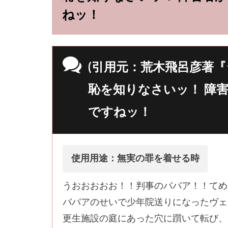
ねッ！
(引用元：荒木飛呂彦著『
恥を知りなさいッ！ 障
ですねッ！
使用用途：無実の罪を着せる時
うおおおおお！！判事のババア！！てめ
ババアのせいで少年院送りになったヴェ
更生施設の庭にあった穴に躓いて転び、