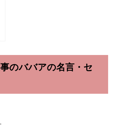
事のババアの名言・セ
。