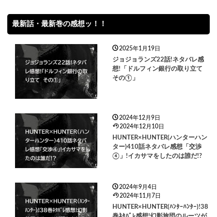
最新話・最新巻の感想ッ！！
2025年1月19日
ジョジョランズ22話!ネタバレ感
想!「ドルフィン銀行の取り立て
その①」
2024年12月9日
2024年12月10日
HUNTER×HUNTER(ハンターハン
ター)410話ネタバレ感想「交渉
④」!イカサマをしたのは誰だ!?
2024年9月4日
2024年11月7日
HUNTER×HUNTER(ﾊﾝﾀｰﾊﾝﾀｰ)!38
巻ﾈﾀﾊﾞﾚ感想!幻影旅団のルーツが