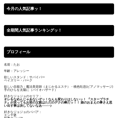
今月の人気記事ッ！
全期間人気記事ランキングッ！
プロフィール
名前：たお
年齢：アレッシー
欲しいスタンド：サバイバー
ペイズリー・パーク
欲しい念能力：魔法美容師（まじかるエステ）・桃色吐息(ピアノマッサージ)
手のひらを太陽に（バイオハザード）
好きなジョジョのセリフ：
オレをなめんじゃあないぞッ！
なんも変わりはしないッ！ 『スタープラチ
ナ』が戻ってもお前の父親はただのデクの棒だッ！！ 娘のおまえの事さえ思
い出す事は決してないなあ───ッ
好きなジョジョのババア：
エンヤ婆