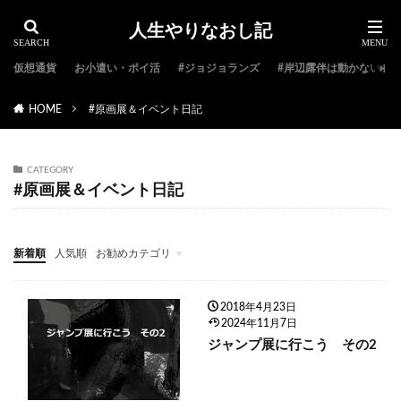
人生やりなおし記
仮想通貨
お小遣い・ポイ活
#ジョジョランズ
#岸辺露伴は動かない
HOME
#原画展＆イベント日記
CATEGORY
#原画展＆イベント日記
新着順
人気順
お勧めカテゴリ
#ジョジョ特集
#ジョジョのキャラクター紹介
#ジョジョランキング
#ジョジョアニメ
#ジョジョランズ
#岸辺露伴は動かない
#ジョジョ小説
2018年4月23日
2024年11月7日
ジャンプ展に行こう その2