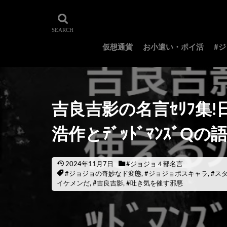
仮想通貨
お小遣い・ポイ活
#
吉良吉影の名言ｾﾘﾌ集!
浩作とﾃﾞｯﾄﾞﾏﾝｽﾞQの語
2024年11月7日
#ジョジョ４部名言
#ジョジョの奇妙なド変態
,
#ジョジョボスキャラ
,
#ス
イケメンだ
,
#吉良吉影
,
#吐き気を催す邪悪