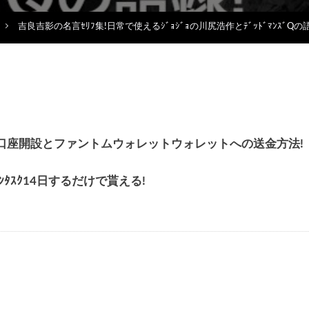
吉良吉影の名言ｾﾘﾌ集!日常で使えるｼﾞｮｼﾞｮの川尻浩作とﾃﾞｯﾄﾞﾏﾝｽﾞQの語録
貰える!口座開設とファントムウォレットウォレットへの送金方法!
ｪｯｸｲﾝﾀｽｸ14日するだけで貰える!