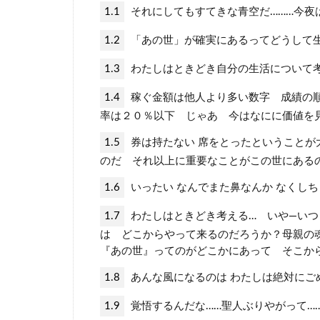
1.1
それにしてもすてきな青空だ………今夜
1.2
「あの世」が確実にあるってどうして
1.3
わたしはときどき自分の生活について
1.4
稼ぐ金額は他人より多い数字 成績の
率は２０％以下 じゃあ 今はなにに価値を
1.5
券は持たない 席をとったということが
のだ それ以上に重要なことがこの世にある
1.6
いったい なんでまた鼻なんか なくし
1.7
わたしはときどき考える… いや―いつ
は どこからやって来るのだろうか？母親の
『あの世』ってのがどこかにあって そこか
1.8
あんな風になるのは わたしは絶対にご
1.9
覚悟するんだな……聖人ぶりやがって…