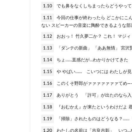
1.10
でも鼻をなくしちまったらどうやって
1.11
今回の仕事が終わったら どこかにこ
ない スピーカーの音楽に陶酔できるような部
1.12
おおっ！ 竹久夢二か？ これ！ マジ
1.13
「ダンテの新曲」 「ああ無情」 宮
1.14
ちょ……直感だが…わかりかけてきた
1.15
や やばい…… こいつには わたしが
1.16
このくそ野郎がァァァァァァァてめ―
1.17
ありがとう 「許可」が出たのなら入
1.18
『おむかえ』が来たというわけだよ 
1.19
「掃除」されたものはどうなる？……
1.20
わたしの名前は「吉良吉影」 いつ…