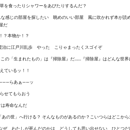
草を食ったりシャワーをあびたりするんだ？
んな感じの部屋を探したい 眺めのいい部屋 風に吹かれず本が読
屋だ
ィ！？本物か！？
沢賢治に江戸川乱歩 やった こりゃまったくスゴイぞ
 この「生まれたもの」は『掃除屋』だ……『掃除屋』はどんな世界
見えているッ！！
―――らあぁ――ッ
らせてもらおう
君は寿命なんだ
「あの世」へ行ける？ そんなものがあるのか？こいつらはどこから
なぜ わたしが死んだのかは どうしても思い出せない ひとつだ