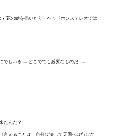
めて花の絵を描いたり ヘッドホンステレオでは
にでもいる……どこででも必要なものだ……
来たんだ？
け言えることは 自分は決して天国へは行けな