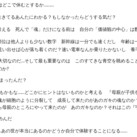
はどこで休むとするか………
生きてるあんたにわかる？もしなかったらどうする気だ？
考える 死んで「魂」だけになる前は 自分の「価値観の中心」は
順位は他人よりも少ない数字 新幹線は一分でも速くだし 年齢は
見い出せば心が落ち着くのだ？速い電車なんか乗りたかないし 養
大切なのだ…そして最も重要なのは このすてきな青空を眺めるこ
のか?
ちまったんだ？
もかもな……どこかにヒントはないものかと考える 『母親が子供を
魂が細胞のように分裂して 成長して来たのがあのガキの魂なのか
ら母親のところにやって来たのが あのガキなのか？それはこの『
めんだ
…あの世が本当にあるのかどうか自分で体験することになる……