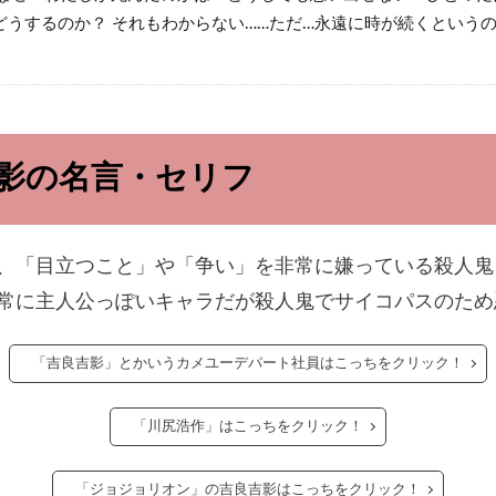
どうするのか？ それもわからない……ただ…永遠に時が続くという
影の名言・セリフ
、「目立つこと」や「争い」を非常に嫌っている殺人鬼
常に主人公っぽいキャラだが殺人鬼でサイコパスのため
「吉良吉影」とかいうカメユーデパート社員はこっちをクリック！
「川尻浩作」はこっちをクリック！
「ジョジョリオン」の吉良吉影はこっちをクリック！