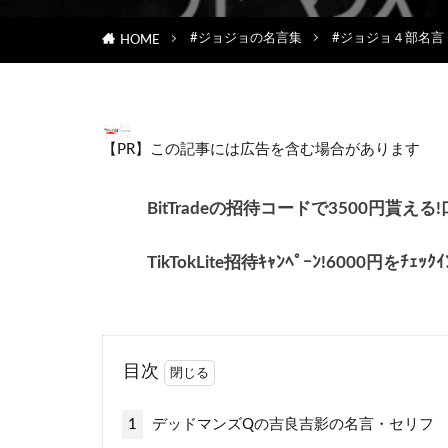
#ジョジョの名言集
#ジョジョ４部名言
HOME
【PR】この記事には広告を含む場合があります
BitTradeの招待コードで3500円
TikTokLite招待ｷｬﾝﾍﾟｰﾝ!6000円をﾁ
目次
1
デッドマンズQの吉良吉影の名言・セリフ