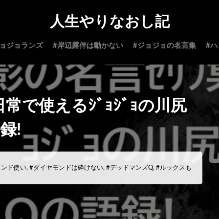
人生やりなおし記
ジョジョランズ
#岸辺露伴は動かない
#ジョジョの名言集
#
日常で使えるｼﾞｮｼﾞｮの川尻
録!
タンド使い
,
#ダイヤモンドは砕けない
,
#デッドマンズQ
,
#ルックスも