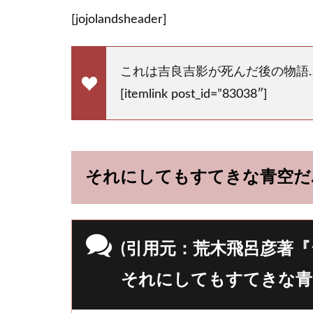
[jojolandsheader]
これは吉良吉影が死んだ後の物語
[itemlink post_id=”83038″]
それにしてもすてきな青空だ
(引用元：荒木飛呂彦著『
それにしてもすてきな青