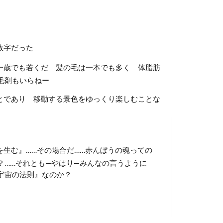
数字だった
一歳でも若くだ 髪の毛は一本でも多く 体脂肪
毛剤もいらねー
とであり 移動する景色をゆっくり楽しむことな
生む』……その場合だ……赤んぼうの魂っての
？……それとも―やはり―みんなの言うように
宇宙の法則』なのか？