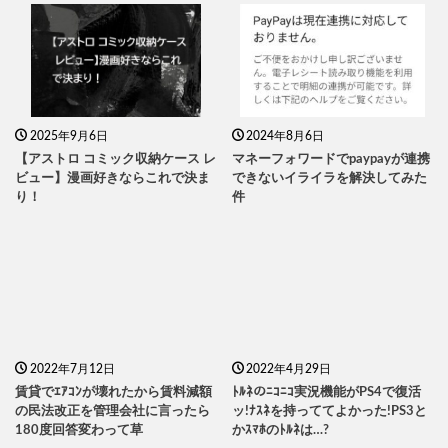
2025年9月6日
2024年8月6日
【アストロ コミック収納ケース レ
マネーフォワードでpaypayが連携
ビュー】漫画好きならこれで決ま
できないイライラを解決してみた
り！
件
2022年7月12日
2022年4月29日
賃貸でｴｱｺﾝが壊れたから賃料減額
ﾄﾙﾈのﾆｺﾆｺ実況機能がPS4で復活
の民法改正を管理会社に言ったら
ッ!ﾅｽﾈを持っててよかった!PS3と
180度回答変わって草
かｽﾏﾎのﾄﾙﾈは…?