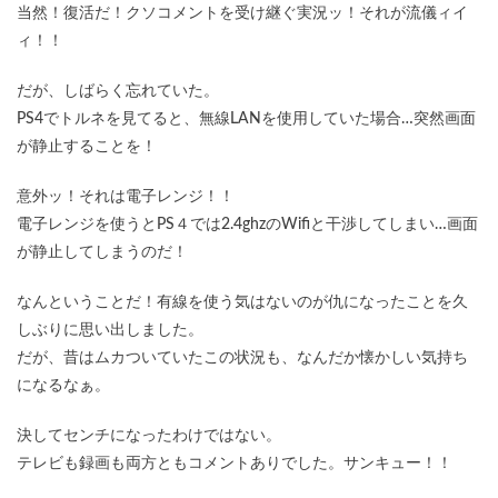
当然！復活だ！クソコメントを受け継ぐ実況ッ！それが流儀ィイ
ィ！！
だが、しばらく忘れていた。
PS4でトルネを見てると、無線LANを使用していた場合…突然画面
が静止することを！
意外ッ！それは電子レンジ！！
電子レンジを使うとPS４では2.4ghzのWifiと干渉してしまい…画面
が静止してしまうのだ！
なんということだ！有線を使う気はないのが仇になったことを久
しぶりに思い出しました。
だが、昔はムカついていたこの状況も、なんだか懐かしい気持ち
になるなぁ。
決してセンチになったわけではない。
テレビも録画も両方ともコメントありでした。サンキュー！！