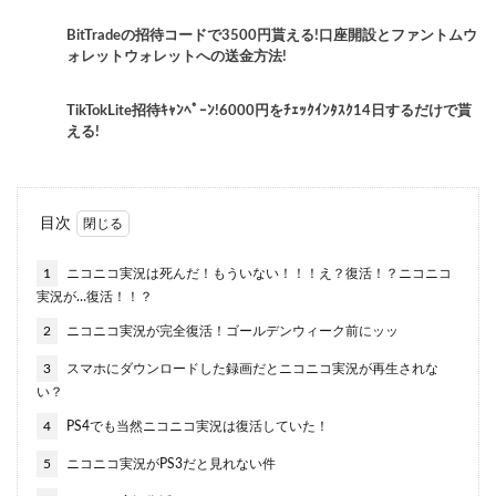
BitTradeの招待コードで3500円貰える!口座開設とファントムウ
ォレットウォレットへの送金方法!
TikTokLite招待ｷｬﾝﾍﾟｰﾝ!6000円をﾁｪｯｸｲﾝﾀｽｸ14日するだけで貰
える!
目次
1
ニコニコ実況は死んだ！もういない！！！え？復活！？ニコニコ
実況が…復活！！？
2
ニコニコ実況が完全復活！ゴールデンウィーク前にッッ
3
スマホにダウンロードした録画だとニコニコ実況が再生されな
い？
4
PS4でも当然ニコニコ実況は復活していた！
5
ニコニコ実況がPS3だと見れない件