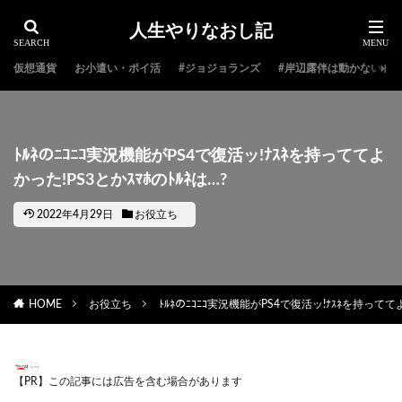
人生やりなおし記
仮想通貨
お小遣い・ポイ活
#ジョジョランズ
#岸辺露伴は動かない
ﾄﾙﾈのﾆｺﾆｺ実況機能がPS4で復活ッ!ﾅｽﾈを持っててよ
かった!PS3とかｽﾏﾎのﾄﾙﾈは…?
2022年4月29日
お役立ち
HOME
お役立ち
ﾄﾙﾈのﾆｺﾆｺ実況機能がPS4で復活ッ!ﾅｽﾈを持っててよ
【PR】この記事には広告を含む場合があります