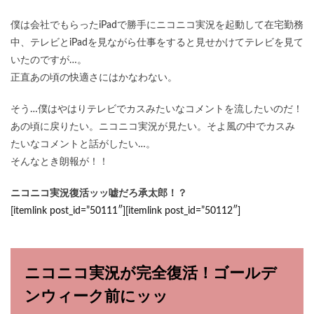
僕は会社でもらったiPadで勝手にニコニコ実況を起動して在宅勤務
中、テレビとiPadを見ながら仕事をすると見せかけてテレビを見て
いたのですが…。
正直あの頃の快適さにはかなわない。
そう…僕はやはりテレビでカスみたいなコメントを流したいのだ！
あの頃に戻りたい。ニコニコ実況が見たい。そよ風の中でカスみ
たいなコメントと話がしたい…。
そんなとき朗報が！！
ニコニコ実況復活ッッ嘘だろ承太郎！？
[itemlink post_id=”50111″][itemlink post_id=”50112″]
ニコニコ実況が完全復活！ゴールデ
ンウィーク前にッッ