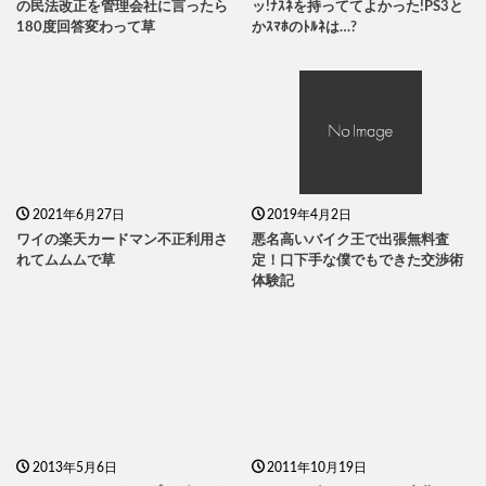
の民法改正を管理会社に言ったら
ッ!ﾅｽﾈを持っててよかった!PS3と
180度回答変わって草
かｽﾏﾎのﾄﾙﾈは…?
2021年6月27日
2019年4月2日
ワイの楽天カードマン不正利用さ
悪名高いバイク王で出張無料査
れてムムムで草
定！口下手な僕でもできた交渉術
体験記
2013年5月6日
2011年10月19日