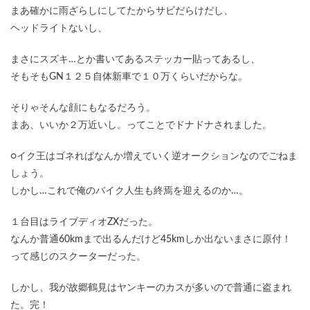
まあ確かに雨ざらしにしてたからサビだらけだし、
ヘッドライトないし、
まさにスズキ…とか書いてあるステッカー貼ってあるし、
そもそもGN１２５自体新車で１０万くらいだからな。
そりゃそんな顔にもなるだろう。
まあ、いいか２万近いし。ってことでドナドナされました。
○イク王はゴネればなんか増えていく逆オークションなのでごねま
しょう。
しかし…これで俺のバイク人生も終焉を迎えるのか…。
１台目はライブディオZXだった。
なんか普通60kmまで出るんだけど45kmしか出ないまさに原付！
って感じのスクーターだった。
しかし、我が故郷鶴見はヤンキーのカスが多いので普通に盗まれ
た。完！