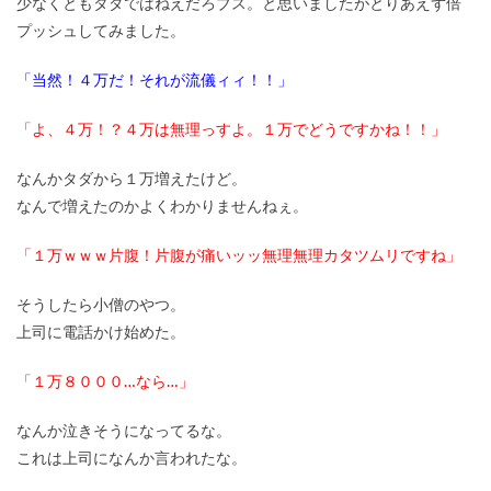
少なくともタダではねえだろブス。と思いましたがとりあえず倍
プッシュしてみました。
「当然！４万だ！それが流儀ィィ！！」
「よ、４万！？４万は無理っすよ。１万でどうですかね！！」
なんかタダから１万増えたけど。
なんで増えたのかよくわかりませんねぇ。
「１万ｗｗｗ片腹！片腹が痛いッッ無理無理カタツムリですね」
そうしたら小僧のやつ。
上司に電話かけ始めた。
「１万８０００…なら…」
なんか泣きそうになってるな。
これは上司になんか言われたな。