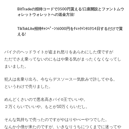
BitTradeの招待コードで3500円貰える!口座開設とファントムウ
ォレットウォレットへの送金方法!
TikTokLite招待ｷｬﾝﾍﾟｰﾝ!6000円をﾁｪｯｸｲﾝﾀｽｸ14日するだけで貰
える!
バイクのヘッドライトが盗まれ怒りをあらわにした僕ですが
ただでさえ乗ってないのにもはや乗る気がまったくなくなってし
まいました。
犯人は名乗り出ろ。今ならデスソース一気飲みで許してやる。
というわけで売りました。
めんどくさいので悪名高きバイ○王でいいや。
２万くらいでいいや。もとが10万くらいだし。
そんな気持ちで売ったのですがやはりやべーやつでした。
なんか小僧が来たのですが、いきなりうちにつくまでに迷ってや