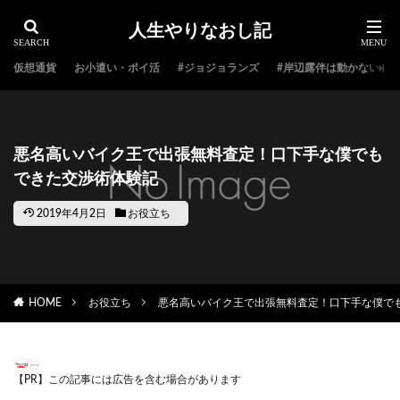
人生やりなおし記
仮想通貨
お小遣い・ポイ活
#ジョジョランズ
#岸辺露伴は動かない
悪名高いバイク王で出張無料査定！口下手な僕でも
できた交渉術体験記
2019年4月2日
お役立ち
HOME
お役立ち
悪名高いバイク王で出張無料査定！口下手な僕で
【PR】この記事には広告を含む場合があります