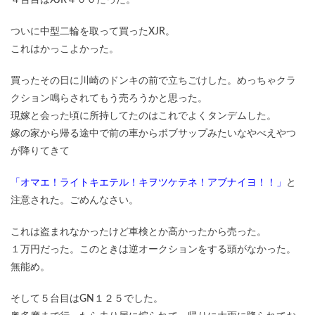
４台目はXJR４００だった。
ついに中型二輪を取って買ったXJR。
これはかっこよかった。
買ったその日に川崎のドンキの前で立ちごけした。めっちゃクラ
クション鳴らされてもう売ろうかと思った。
現嫁と会った頃に所持してたのはこれでよくタンデムした。
嫁の家から帰る途中で前の車からボブサップみたいなやべえやつ
が降りてきて
「オマエ！ライトキエテル！キヲツケテネ！アブナイヨ！！」
と
注意された。ごめんなさい。
これは盗まれなかったけど車検とか高かったから売った。
１万円だった。このときは逆オークションをする頭がなかった。
無能め。
そして５台目はGN１２５でした。