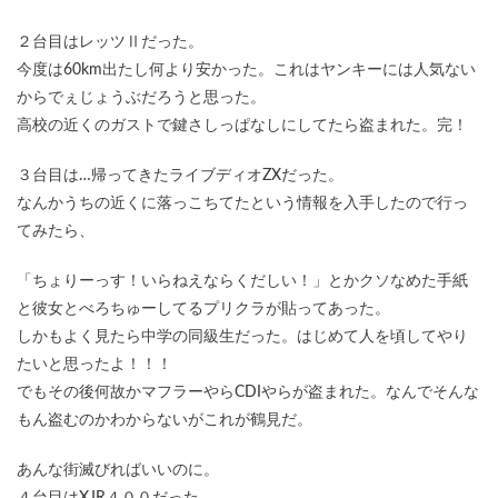
２台目はレッツⅡだった。
今度は60km出たし何より安かった。これはヤンキーには人気ない
からでぇじょうぶだろうと思った。
高校の近くのガストで鍵さしっぱなしにしてたら盗まれた。完！
３台目は…帰ってきたライブディオZXだった。
なんかうちの近くに落っこちてたという情報を入手したので行っ
てみたら、
「ちょりーっす！いらねえならくだしい！」とかクソなめた手紙
と彼女とべろちゅーしてるプリクラが貼ってあった。
しかもよく見たら中学の同級生だった。はじめて人を頃してやり
たいと思ったよ！！！
でもその後何故かマフラーやらCDIやらが盗まれた。なんでそんな
もん盗むのかわからないがこれが鶴見だ。
あんな街滅びればいいのに。