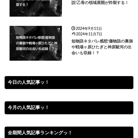
説!乙骨の領域展開が炸裂する！
2024年9月11日
2024年11月7日
短物語ネタバレ感想!傷物語の裏側
や戦場ヶ原ひたぎと神原駿河の出
会いも収録！？
今日の人気記事ッ！
今月の人気記事ッ！
全期間人気記事ランキングッ！