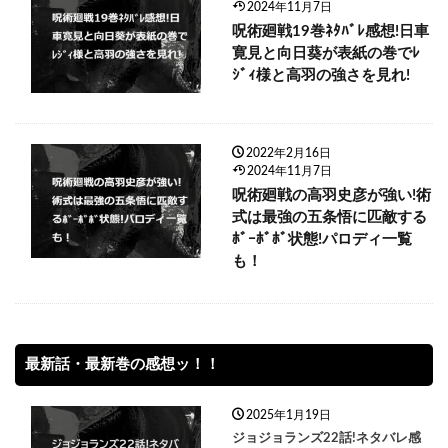
2024年11月7日
呪術廻戦19巻ﾈﾀﾊﾞﾚ感想!日車
寛見と向日葵が表紙の巻でﾚ
ｼﾞｨ様と高羽の強さを見れ!
2022年2月16日
2024年11月7日
呪術廻戦の高羽史彦が強い!術
式は最強の五条悟に匹敵する
ﾎﾞｰﾎﾞﾎﾞ状態!パロディ一覧
も！
最新話・最新巻の感想ッ！！
2025年1月19日
ジョジョランズ22話!ネタバレ感