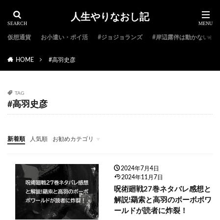
人生やりなおし記
仮想通貨
お小遣い・ポイ活
#ジョジョランズ
#岸辺露伴は動かない
HOME
#高羽史彦
TAG
#高羽史彦
新着順
人気順
お勧めカテゴリ
#ジョジョ特集
#ジョジョのキャラクター紹介
#ジョジョランキング
#ジョジョアニメ
#ジョジョランズ
#岸辺露伴は動かない
#ジョジョ小説
2024年7月4日
2024年11月7日
呪術廻戦27巻ネタバレ感想と
解説!羂索と高羽のボーボボワ
ールドが読者に炸裂！