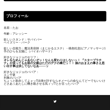
プロフィール
名前：たお
年齢：アレッシー
欲しいスタンド：サバイバー
ペイズリー・パーク
欲しい念能力：魔法美容師（まじかるエステ）・桃色吐息(ピアノマッサージ)
手のひらを太陽に（バイオハザード）
好きなジョジョのセリフ：
オレをなめんじゃあないぞッ！
なんも変わりはしないッ！ 『スタープラチ
ナ』が戻ってもお前の父親はただのデクの棒だッ！！ 娘のおまえの事さえ思
い出す事は決してないなあ───ッ
好きなジョジョのババア：
エンヤ婆
判事のババア
ちょっと勘弁してよォッ!!法律が許すならオメーらの命なんてどーでもいいけ
どさあッあたしに轢き殺させる気ィッ!?とか言ったババア